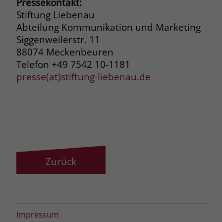
Pressekontakt:
zeigen. Das _fbp-Cookie sammelt keine
Stiftung Liebenau
persönlich identifizierbaren
Informationen und wird von Facebook
Abteilung Kommunikation und Marketing
nur platziert, um Daten an das
Siggenweilerstr. 11
Unternehmen zurückzusenden.
88074 Meckenbeuren
Telefon +49 7542 10-1181
presse(at)stiftung-liebenau.de
Zurück
Impressum