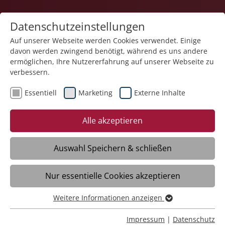
Datenschutzeinstellungen
Auf unserer Webseite werden Cookies verwendet. Einige
davon werden zwingend benötigt, während es uns andere
Pflege
ermöglichen, Ihre Nutzererfahrung auf unserer Webseite zu
verbessern.
Essentiell
Marketing
Externe Inhalte
06.05.2026
Richtfest im Pflegecampus
Alle akzeptieren
Adolf Gröber in Weingarten
Auswahl Speichern & schließen
Weingarten – Mit dem Richtfest feierte die
Nur essentielle Cookies akzeptieren
Stiftung Liebenau Ende Aprill einen
wichtigen Baufortschritt im neuen
Weitere Informationen anzeigen
Pflegecampus Adolf Gröber. In
Essentiell
unmittelbarer Nachbarschaft zum
Essentielle Cookies werden für grundlegende Funktionen
Impressum
|
Datenschutz