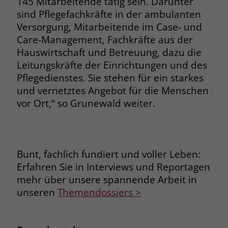
145 Mitarbeitende tätig sein. Darunter
sind Pflegefachkräfte in der ambulanten
Name
_fbp
Versorgung, Mitarbeitende im Case- und
Care-Management, Fachkräfte aus der
Anbieter
Facebook
Hauswirtschaft und Betreuung, dazu die
Laufzeit
3 Monate
Leitungskräfte der Einrichtungen und des
Pflegedienstes. Sie stehen für ein starkes
Der Zweck von _fbp ist vollständig auf
und vernetztes Angebot für die Menschen
die Werbe- und Analysebemühungen
vor Ort,“ so Grunewald weiter.
von Facebook zurückzuführen. Dieses
Cookie ist ein Erstanbieter-Cookie, d. h.
Facebook platziert es, während ein
Verbraucher auf Facebook ist. Dieses
Cookie verfolgt die Besuche eines
Bunt, fachlich fundiert und voller Leben:
Nutzers auf verschiedenen Websites
Erfahren Sie in Interviews und Reportagen
und meldet dieses Verhalten an
mehr über unsere spannende Arbeit in
Zweck
Facebook. Facebook kann dann die
unseren
Themendossiers >
gesammelten Daten nutzen, um den
Nutzer besser zu verstehen und
bessere, relevantere Werbung zu