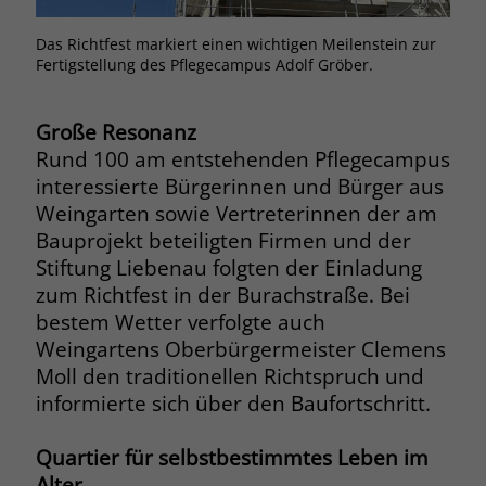
Browsers und die Einstellungen
exklusiv für diese Website zu speichern.
Das Richtfest markiert einen wichtigen Meilenstein zur
Rund
Name
PHPSESSID
Fertigstellung des Pflegecampus Adolf Gröber.
Zweck
Dadurch wird gewährleistet, dass
Aktionen, die bei späteren Besuchen
Anbieter
stiftung-liebenau.de
derselben Website durchgeführt
Große Resonanz
werden, mit derselben
Laufzeit
Session
Rund 100 am entstehenden Pflegecampus
Benutzerkennung verknüpft werden.
interessierte Bürgerinnen und Bürger aus
Behält die Zustände des Benutzers bei
Zweck
Weingarten sowie Vertreterinnen der am
allen Seitenanfragen bei.
Name
_clsk
Bauprojekt beteiligten Firmen und der
Stiftung Liebenau folgten der Einladung
Anbieter
www.clarity.ms
Name
cookie_optin
zum Richtfest in der Burachstraße. Bei
bestem Wetter verfolgte auch
Laufzeit
1 Jahr
Anbieter
www.stiftung-liebenau.de
Weingartens Oberbürgermeister Clemens
Microsoft Clarity setzt dieses Cookie,
Moll den traditionellen Richtspruch und
Laufzeit
1 Monat
um die Seitenaufrufe eines Benutzers
informierte sich über den Baufortschritt.
Zweck
zu speichern und in einer einzigen
Behält die Zustimmung des Benutzers
Zweck
Sitzungsaufzeichnung
zum Cookie Opt-In
Quartier für selbstbestimmtes Leben im
zusammenzufassen.
Alter