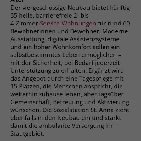
Der viergeschossige Neubau bietet künftig
Name
__cf_bm
35 helle, barrierefreie 2‑ bis
Name
_gcl_au
4‑Zimmer‑
Service-Wohnungen
für rund 60
Anbieter
.fonts.net
Anbieter
Google Ads
Bewohnerinnen und Bewohner. Moderne
Laufzeit
30 Minuten
Ausstattung, digitale Assistenzsysteme
Laufzeit
90 Tage
und ein hoher Wohnkomfort sollen ein
This cookie, set by Cloudflare, is used to
selbstbestimmtes Leben ermöglichen –
Zweck
Zweck
Enthält eine zufallsgenerierte User-ID.
support Cloudflare Bot Management.
mit der Sicherheit, bei Bedarf jederzeit
Unterstützung zu erhalten. Ergänzt wird
Name
_gcl_aw
das Angebot durch eine Tagespflege mit
Name
JSessionID
15 Plätzen, die Menschen anspricht, die
Anbieter
Google Ads
Anbieter
jobs.stiftung-liebenau.de
weiterhin zuhause leben, aber tagsüber
Gemeinschaft, Betreuung und Aktivierung
Laufzeit
90 Tage
Laufzeit
Session
wünschen. Die Sozialstation St. Anna zieht
Dieses Cookie wird gesetzt, wenn ein
ebenfalls in den Neubau ein und stärkt
Behält die Zustände des Benutzers bei
Zweck
User über einen Klick auf eine Google
damit die ambulante Versorgung im
allen Seitenanfragen bei.
Werbeanzeige auf die Website gelangt.
Stadtgebiet.
Es enthält Informationen darüber,
Zweck