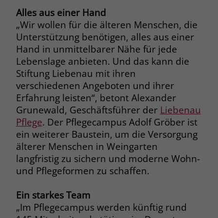
welche Werbeanzeige geklickt wurde,
Alles aus einer Hand
sodass erzielte Erfolge wie z.B.
„Wir wollen für die älteren Menschen, die
Bestellungen oder Kontaktanfragen der
Unterstützung benötigen, alles aus einer
Anzeige zugewiesen werden können.
Hand in unmittelbarer Nähe für jede
Lebenslage anbieten. Und das kann die
Name
_gcl_dc
Stiftung Liebenau mit ihren
verschiedenen Angeboten und ihrer
Anbieter
Google Ads
Erfahrung leisten“, betont Alexander
Grunewald, Geschäftsführer der
Liebenau
Laufzeit
90 Tage
Pflege
. Der Pflegecampus Adolf Gröber ist
Dieses Cookie wird gesetzt, wenn ein
ein weiterer Baustein, um die Versorgung
User über einen Klick auf eine Google
älterer Menschen in Weingarten
Werbeanzeige auf die Website gelangt.
langfristig zu sichern und moderne Wohn-
Es enthält Informationen darüber,
Zweck
und Pflegeformen zu schaffen.
welche Werbeanzeige geklickt wurde,
sodass erzielte Erfolge wie z.B.
Ein starkes Team
Bestellungen oder Kontaktanfragen der
Anzeige zugewiesen werden können.
„Im Pflegecampus werden künftig rund