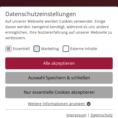
Datenschutzeinstellungen
Auf unserer Webseite werden Cookies verwendet. Einige
davon werden zwingend benötigt, während es uns andere
Pflege
ermöglichen, Ihre Nutzererfahrung auf unserer Webseite zu
verbessern.
Essentiell
Marketing
Externe Inhalte
Alle akzeptieren
Auswahl Speichern & schließen
Service-Wohnen Meckenbeuren
Nur essentielle Cookies akzeptieren
Daten
Weitere Informationen anzeigen
Essentiell
Essentielle Cookies werden für grundlegende Funktionen
Impressum
|
Datenschutz