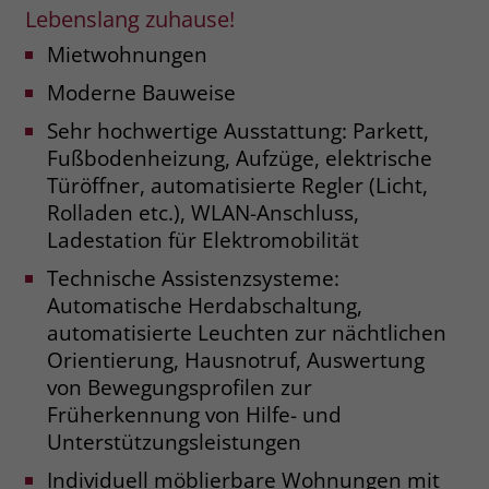
Lebenslang zuhause!
Name
__cf_bm
Mietwohnungen
Name
_gcl_au
Anbieter
.fonts.net
Moderne Bauweise
Anbieter
Google Ads
Sehr hochwertige Ausstattung: Parkett,
Laufzeit
30 Minuten
Laufzeit
90 Tage
Fußbodenheizung, Aufzüge, elektrische
This cookie, set by Cloudflare, is used to
Türöffner, automatisierte Regler (Licht,
Zweck
Zweck
Enthält eine zufallsgenerierte User-ID.
support Cloudflare Bot Management.
Rolladen etc.), WLAN-Anschluss,
Ladestation für Elektromobilität
Name
_gcl_aw
Name
JSessionID
Technische Assistenzsysteme:
Automatische Herdabschaltung,
Anbieter
Google Ads
Anbieter
jobs.stiftung-liebenau.de
automatisierte Leuchten zur nächtlichen
Laufzeit
90 Tage
Orientierung, Hausnotruf, Auswertung
Laufzeit
Session
von Bewegungsprofilen zur
Dieses Cookie wird gesetzt, wenn ein
Behält die Zustände des Benutzers bei
Früherkennung von Hilfe- und
Zweck
User über einen Klick auf eine Google
allen Seitenanfragen bei.
Unterstützungsleistungen
Werbeanzeige auf die Website gelangt.
Es enthält Informationen darüber,
Individuell möblierbare Wohnungen mit
Zweck