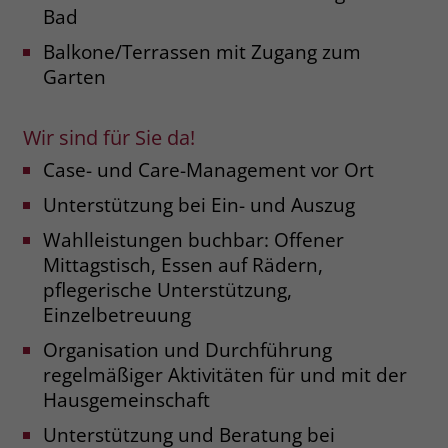
welche Werbeanzeige geklickt wurde,
Bad
sodass erzielte Erfolge wie z.B.
Balkone/Terrassen mit Zugang zum
Bestellungen oder Kontaktanfragen der
Garten
Anzeige zugewiesen werden können.
Wir sind für Sie da!
Name
_gcl_dc
Case- und Care-Management vor Ort
Anbieter
Google Ads
Unterstützung bei Ein- und Auszug
Laufzeit
90 Tage
Wahlleistungen buchbar: Offener
Mittagstisch, Essen auf Rädern,
Dieses Cookie wird gesetzt, wenn ein
pflegerische Unterstützung,
User über einen Klick auf eine Google
Einzelbetreuung
Werbeanzeige auf die Website gelangt.
Es enthält Informationen darüber,
Zweck
Organisation und Durchführung
welche Werbeanzeige geklickt wurde,
regelmäßiger Aktivitäten für und mit der
sodass erzielte Erfolge wie z.B.
Hausgemeinschaft
Bestellungen oder Kontaktanfragen der
Anzeige zugewiesen werden können.
Unterstützung und Beratung bei