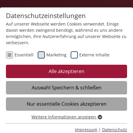
Datenschutzeinstellungen
Auf unserer Webseite werden Cookies verwendet. Einige
davon werden zwingend benötigt, während es uns andere
Pflege
ermöglichen, Ihre Nutzererfahrung auf unserer Webseite zu
verbessern.
Essentiell
Marketing
Externe Inhalte
25.06.2026
Hunderte beim „Tag der
Alle akzeptieren
offenen Baustelle“ auf dem
neuen Pflegecampus Adolf
Auswahl Speichern & schließen
Gröber
Nur essentielle Cookies akzeptieren
Weitere Informationen anzeigen
Weingarten- Auf überwältigendes
Essentiell
Interesse ist der „Tag der offenen
Essentielle Cookies werden für grundlegende Funktionen
Impressum
|
Datenschutz