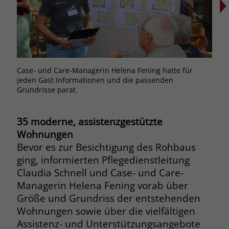
Browsers und die Einstellungen
exklusiv für diese Website zu speichern.
Name
PHPSESSID
Zweck
Dadurch wird gewährleistet, dass
Aktionen, die bei späteren Besuchen
Anbieter
stiftung-liebenau.de
derselben Website durchgeführt
werden, mit derselben
Laufzeit
Session
Case- und Care-Managerin Helena Fening hatte für
Gesp
Benutzerkennung verknüpft werden.
jeden Gast Informationen und die passenden
auf 
Grundrisse parat.
Behält die Zustände des Benutzers bei
Zweck
allen Seitenanfragen bei.
Name
_clsk
35 moderne, assistenzgestützte
Anbieter
www.clarity.ms
Wohnungen
Name
cookie_optin
Bevor es zur Besichtigung des Rohbaus
Laufzeit
1 Jahr
Anbieter
www.stiftung-liebenau.de
ging, informierten Pflegedienstleitung
Claudia Schnell und Case- und Care-
Microsoft Clarity setzt dieses Cookie,
Laufzeit
1 Monat
Managerin Helena Fening vorab über
um die Seitenaufrufe eines Benutzers
Größe und Grundriss der entstehenden
Zweck
zu speichern und in einer einzigen
Behält die Zustimmung des Benutzers
Zweck
Sitzungsaufzeichnung
Wohnungen sowie über die vielfältigen
zum Cookie Opt-In
zusammenzufassen.
Assistenz- und Unterstützungsangebote