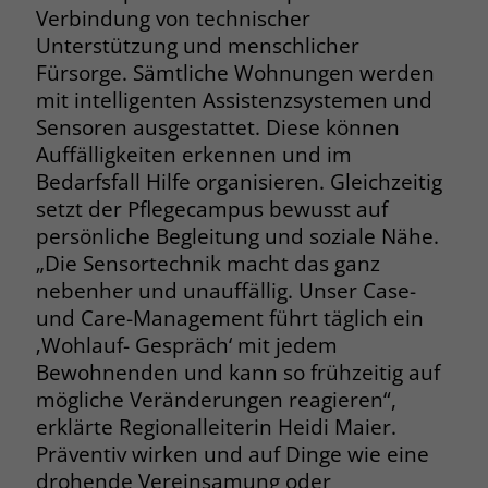
welche Werbeanzeige geklickt wurde,
Verbindung von technischer
sodass erzielte Erfolge wie z.B.
Unterstützung und menschlicher
Bestellungen oder Kontaktanfragen der
Fürsorge. Sämtliche Wohnungen werden
Anzeige zugewiesen werden können.
mit intelligenten Assistenzsystemen und
Sensoren ausgestattet. Diese können
Auffälligkeiten erkennen und im
Name
_gcl_dc
Bedarfsfall Hilfe organisieren. Gleichzeitig
Anbieter
Google Ads
setzt der Pflegecampus bewusst auf
persönliche Begleitung und soziale Nähe.
Laufzeit
90 Tage
„Die Sensortechnik macht das ganz
nebenher und unauffällig. Unser Case-
Dieses Cookie wird gesetzt, wenn ein
und Care-Management führt täglich ein
User über einen Klick auf eine Google
Werbeanzeige auf die Website gelangt.
‚Wohlauf- Gespräch‘ mit jedem
Es enthält Informationen darüber,
Bewohnenden und kann so frühzeitig auf
Zweck
welche Werbeanzeige geklickt wurde,
mögliche Veränderungen reagieren“,
sodass erzielte Erfolge wie z.B.
erklärte Regionalleiterin Heidi Maier.
Bestellungen oder Kontaktanfragen der
Präventiv wirken und auf Dinge wie eine
Anzeige zugewiesen werden können.
drohende Vereinsamung oder