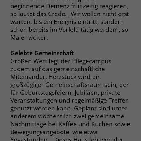
beginnende Demenz frühzeitig reagieren,
Name
_fbp
so lautet das Credo. „Wir wollen nicht erst
warten, bis ein Ereignis eintritt, sondern
Anbieter
Facebook
schon bereits im Vorfeld tätig werden“, so
Maier weiter.
Laufzeit
3 Monate
Gelebte Gemeinschaft
Der Zweck von _fbp ist vollständig auf
die Werbe- und Analysebemühungen
Großen Wert legt der Pflegecampus
von Facebook zurückzuführen. Dieses
zudem auf das gemeinschaftliche
Cookie ist ein Erstanbieter-Cookie, d. h.
Miteinander. Herzstück wird ein
Facebook platziert es, während ein
großzügiger Gemeinschaftsraum sein, der
Verbraucher auf Facebook ist. Dieses
für Geburtstagsfeiern, Jubiläen, private
Cookie verfolgt die Besuche eines
Veranstaltungen und regelmäßige Treffen
Nutzers auf verschiedenen Websites
genutzt werden kann. Geplant sind unter
und meldet dieses Verhalten an
Zweck
Facebook. Facebook kann dann die
anderem wöchentlich zwei gemeinsame
gesammelten Daten nutzen, um den
Nachmittage bei Kaffee und Kuchen sowie
Nutzer besser zu verstehen und
Bewegungsangebote, wie etwa
bessere, relevantere Werbung zu
Yogastunden. „Dieses Haus lebt von der