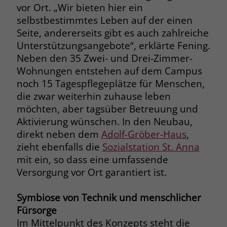
vor Ort. „Wir bieten hier ein
Name
__cf_bm
selbstbestimmtes Leben auf der einen
Name
_gcl_au
Seite, andererseits gibt es auch zahlreiche
Anbieter
.fonts.net
Unterstützungsangebote“, erklärte Fening.
Anbieter
Google Ads
Neben den 35 Zwei- und Drei-Zimmer-
Laufzeit
30 Minuten
Laufzeit
90 Tage
Wohnungen entstehen auf dem Campus
This cookie, set by Cloudflare, is used to
noch 15 Tagespflegeplätze für Menschen,
Zweck
Zweck
Enthält eine zufallsgenerierte User-ID.
support Cloudflare Bot Management.
die zwar weiterhin zuhause leben
möchten, aber tagsüber Betreuung und
Aktivierung wünschen. In den Neubau,
Name
_gcl_aw
Name
JSessionID
direkt neben dem
Adolf-Gröber-Haus
,
Anbieter
Google Ads
zieht ebenfalls die
Sozialstation St. Anna
Anbieter
jobs.stiftung-liebenau.de
mit ein, so dass eine umfassende
Laufzeit
90 Tage
Laufzeit
Session
Versorgung vor Ort garantiert ist.
Dieses Cookie wird gesetzt, wenn ein
Behält die Zustände des Benutzers bei
Zweck
Symbiose von Technik und menschlicher
User über einen Klick auf eine Google
allen Seitenanfragen bei.
Fürsorge
Werbeanzeige auf die Website gelangt.
Es enthält Informationen darüber,
Im Mittelpunkt des Konzepts steht die
Zweck