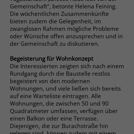
zeigen. Das _fbp-Cookie sammelt keine
Gemeinschaft“, betonte Helena Feining.
persönlich identifizierbaren
Die wöchentlichen Zusammenkünfte
Informationen und wird von Facebook
bieten zudem die Gelegenheit, im
nur platziert, um Daten an das
zwanglosen Rahmen mögliche Probleme
Unternehmen zurückzusenden.
oder Wünsche offen anzusprechen und in
der Gemeinschaft zu diskutieren.
Begeisterung für Wohnkonzept
Die Interessierten zeigten sich nach einem
Rundgang durch die Baustelle restlos
begeistert von den modernen
Wohnungen, und viele ließen sich bereits
auf eine Warteliste eintragen. Alle
Wohnungen, die zwischen 50 und 90
Quadratmeter umfassen, verfügen über
einen Balkon oder eine Terrasse.
Diejenigen, die zur Burachstraße hin
gelegen sind, können zudem mit einem