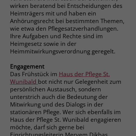
welche Werbeanzeige geklickt wurde,
wirken beratend bei Entscheidungen des
sodass erzielte Erfolge wie z.B.
Heimträgers mit und haben ein
Bestellungen oder Kontaktanfragen der
Anhörungsrecht bei bestimmten Themen,
Anzeige zugewiesen werden können.
wie etwa den Pflegesatzverhandlungen.
Ihre Aufgaben und Rechte sind im
Name
_gcl_dc
Heimgesetz sowie in der
Heimmitwirkungsverordnung geregelt.
Anbieter
Google Ads
Engagement
Laufzeit
90 Tage
Das Frühstück im
Haus der Pflege St.
Wunibald
bot nicht nur Gelegenheit zum
Dieses Cookie wird gesetzt, wenn ein
User über einen Klick auf eine Google
persönlichen Austausch, sondern
Werbeanzeige auf die Website gelangt.
unterstrich auch die Bedeutung der
Es enthält Informationen darüber,
Mitwirkung und des Dialogs in der
Zweck
welche Werbeanzeige geklickt wurde,
stationären Pflege. Wer sich ebenfalls im
sodass erzielte Erfolge wie z.B.
Haus der Pflege St. Wunibald engagieren
Bestellungen oder Kontaktanfragen der
möchte, darf sich gerne bei
Anzeige zugewiesen werden können.
Einrichtungsleiterin Meryem Dikbas