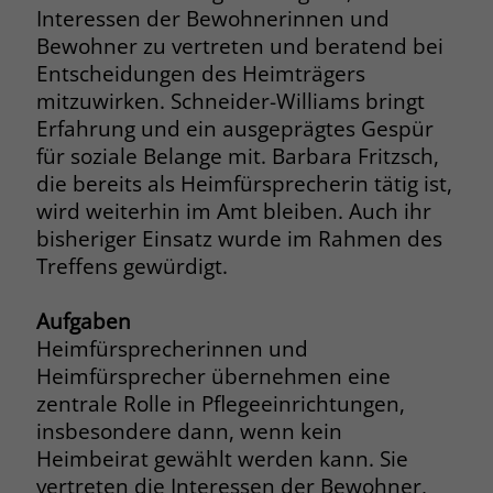
Interessen der Bewohnerinnen und
Name
__cf_bm
Bewohner zu vertreten und beratend bei
Name
_gcl_au
Entscheidungen des Heimträgers
Anbieter
.fonts.net
mitzuwirken. Schneider-Williams bringt
Anbieter
Google Ads
Erfahrung und ein ausgeprägtes Gespür
Laufzeit
30 Minuten
Laufzeit
90 Tage
für soziale Belange mit. Barbara Fritzsch,
This cookie, set by Cloudflare, is used to
die bereits als Heimfürsprecherin tätig ist,
Zweck
Zweck
Enthält eine zufallsgenerierte User-ID.
support Cloudflare Bot Management.
wird weiterhin im Amt bleiben. Auch ihr
bisheriger Einsatz wurde im Rahmen des
Treffens gewürdigt.
Name
_gcl_aw
Name
JSessionID
Anbieter
Google Ads
Aufgaben
Anbieter
jobs.stiftung-liebenau.de
Heimfürsprecherinnen und
Laufzeit
90 Tage
Laufzeit
Session
Heimfürsprecher übernehmen eine
zentrale Rolle in Pflegeeinrichtungen,
Dieses Cookie wird gesetzt, wenn ein
Behält die Zustände des Benutzers bei
Zweck
insbesondere dann, wenn kein
User über einen Klick auf eine Google
allen Seitenanfragen bei.
Werbeanzeige auf die Website gelangt.
Heimbeirat gewählt werden kann. Sie
Es enthält Informationen darüber,
vertreten die Interessen der Bewohner,
Zweck