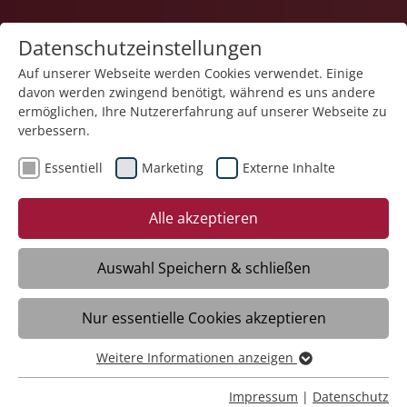
Datenschutzeinstellungen
Auf unserer Webseite werden Cookies verwendet. Einige
davon werden zwingend benötigt, während es uns andere
Pflege
ermöglichen, Ihre Nutzererfahrung auf unserer Webseite zu
verbessern.
Essentiell
Marketing
Externe Inhalte
05.08.2025
Wechsel im Amt der
Alle akzeptieren
Heimfürsprecher im Haus
der Pflege St. Wunibald
Auswahl Speichern & schließen
Nur essentielle Cookies akzeptieren
Scheer - Im Haus der Pflege St. Wunibald
in Scheer fand am 1. August ein Frühstück
Weitere Informationen anzeigen
Essentiell
statt, das ganz im Zeichen des Abschieds
Essentielle Cookies werden für grundlegende Funktionen
Impressum
|
Datenschutz
und Neubeginns stand: Die Einrichtung