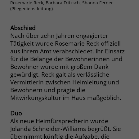
Rosemarie Reck, Barbara Fritzsch, Shanna Ferner
Browsers und die Einstellungen
(Pflegedienstleitung).
exklusiv für diese Website zu speichern.
Name
PHPSESSID
Zweck
Dadurch wird gewährleistet, dass
Aktionen, die bei späteren Besuchen
Abschied
Anbieter
stiftung-liebenau.de
derselben Website durchgeführt
Nach über zehn Jahren engagierter
werden, mit derselben
Laufzeit
Session
Tätigkeit wurde Rosemarie Reck offiziell
Benutzerkennung verknüpft werden.
aus ihrem Amt verabschiedet. Ihr Einsatz
Behält die Zustände des Benutzers bei
für die Belange der Bewohnerinnen und
Zweck
allen Seitenanfragen bei.
Bewohner wurde mit großem Dank
Name
_clsk
gewürdigt. Reck galt als verlässliche
Anbieter
www.clarity.ms
Vermittlerin zwischen Heimleitung und
Name
cookie_optin
Bewohnern und prägte die
Laufzeit
1 Jahr
Anbieter
www.stiftung-liebenau.de
Mitwirkungskultur im Haus maßgeblich.
Microsoft Clarity setzt dieses Cookie,
Laufzeit
1 Monat
Duo
um die Seitenaufrufe eines Benutzers
Als neue Heimfürsprecherin wurde
Zweck
zu speichern und in einer einzigen
Behält die Zustimmung des Benutzers
Zweck
Sitzungsaufzeichnung
Jolanda Schneider-Williams begrüßt. Sie
zum Cookie Opt-In
zusammenzufassen.
übernimmt künftig die Aufgabe, die