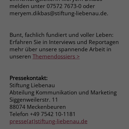
melden unter 07572 7673-0 oder
Name
_fbp
meryem.dikbas@stiftung-liebenau.de.
Anbieter
Facebook
Bunt, fachlich fundiert und voller Leben:
Laufzeit
3 Monate
Erfahren Sie in Interviews und Reportagen
Der Zweck von _fbp ist vollständig auf
mehr über unsere spannende Arbeit in
die Werbe- und Analysebemühungen
unseren
Themendossiers >
von Facebook zurückzuführen. Dieses
Cookie ist ein Erstanbieter-Cookie, d. h.
Facebook platziert es, während ein
Pressekontakt:
Verbraucher auf Facebook ist. Dieses
Stiftung Liebenau
Cookie verfolgt die Besuche eines
Abteilung Kommunikation und Marketing
Nutzers auf verschiedenen Websites
Siggenweilerstr. 11
und meldet dieses Verhalten an
Zweck
Facebook. Facebook kann dann die
88074 Meckenbeuren
gesammelten Daten nutzen, um den
Telefon +49 7542 10-1181
Nutzer besser zu verstehen und
presse(at)stiftung-liebenau.de
bessere, relevantere Werbung zu