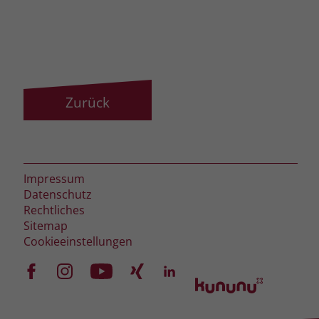
zeigen. Das _fbp-Cookie sammelt keine
persönlich identifizierbaren
Informationen und wird von Facebook
nur platziert, um Daten an das
Unternehmen zurückzusenden.
Zurück
Impressum
Datenschutz
Rechtliches
Sitemap
Cookieeinstellungen