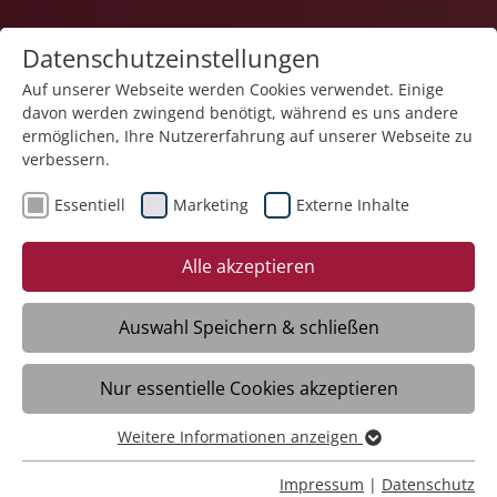
Datenschutzeinstellungen
Auf unserer Webseite werden Cookies verwendet. Einige
davon werden zwingend benötigt, während es uns andere
Pflege
ermöglichen, Ihre Nutzererfahrung auf unserer Webseite zu
verbessern.
Essentiell
Marketing
Externe Inhalte
Alle akzeptieren
Auswahl Speichern & schließen
Service-Wohnen Weil im Schönbuch
Nur essentielle Cookies akzeptieren
Daten
Weitere Informationen anzeigen
Essentiell
Essentielle Cookies werden für grundlegende Funktionen
Impressum
|
Datenschutz