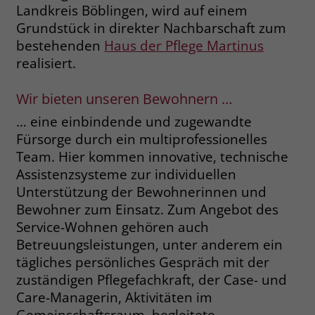
Landkreis Böblingen, wird auf einem
Grundstück in direkter Nachbarschaft zum
Name
_fbp
bestehenden
Haus der Pflege Martinus
Anbieter
Facebook
realisiert.
Laufzeit
3 Monate
Wir bieten unseren Bewohnern …
Der Zweck von _fbp ist vollständig auf
… eine einbindende und zugewandte
die Werbe- und Analysebemühungen
Fürsorge durch ein multiprofessionelles
von Facebook zurückzuführen. Dieses
Team. Hier kommen innovative, technische
Cookie ist ein Erstanbieter-Cookie, d. h.
Assistenzsysteme zur individuellen
Facebook platziert es, während ein
Unterstützung der Bewohnerinnen und
Verbraucher auf Facebook ist. Dieses
Bewohner zum Einsatz. Zum Angebot des
Cookie verfolgt die Besuche eines
Service-Wohnen gehören auch
Nutzers auf verschiedenen Websites
und meldet dieses Verhalten an
Betreuungsleistungen, unter anderem ein
Zweck
Facebook. Facebook kann dann die
tägliches persönliches Gespräch mit der
gesammelten Daten nutzen, um den
zuständigen Pflegefachkraft, der Case- und
Nutzer besser zu verstehen und
Care-Managerin, Aktivitäten im
bessere, relevantere Werbung zu
Gemeinschaftsraum, begleitete