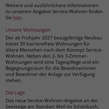
welche Werbeanzeige geklickt wurde,
Weitere und ausführlichere Informationen
sodass erzielte Erfolge wie z.B.
zu unserem Angebot Service-Wohnen finden
Bestellungen oder Kontaktanfragen der
Sie
hier
.
Anzeige zugewiesen werden können.
Unsere Wohnungen
Name
_gcl_dc
Der ab Frühjahr 2027 bezugsfertige Neubau
bietet 39 barrierefreie Wohnungen für
Anbieter
Google Ads
ältere Menschen nach dem Konzept Service-
Laufzeit
90 Tage
Wohnen. Neben den 2- bis 3-Zimmer-
Wohnungen wird eine Tagespflege und ein
Dieses Cookie wird gesetzt, wenn ein
Begegnungsraum für die Bewohnerinnen
User über einen Klick auf eine Google
und Bewohner der Anlage zur Verfügung
Werbeanzeige auf die Website gelangt.
stehen.
Es enthält Informationen darüber,
Zweck
welche Werbeanzeige geklickt wurde,
Die Lage
sodass erzielte Erfolge wie z.B.
Bestellungen oder Kontaktanfragen der
Das neue Service-Wohnen-Angebot an der
Anzeige zugewiesen werden können.
Seesteige am Standort Weil im Schönbuch,