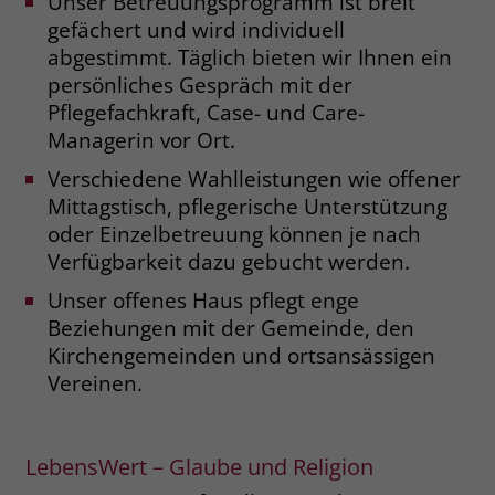
Unser Betreuungsprogramm ist breit
Problemen erhöht werden.
gefächert und wird individuell
abgestimmt. Täglich bieten wir Ihnen ein
Zur Grundausstattung gehören
persönliches Gespräch mit der
Rauchmelder und eine automatische
Pflegefachkraft, Case- und Care-
Herdabschaltung. Das sich automatisch
Managerin vor Ort.
einschaltende Wegelicht im
Appartement bietet beim Aufstehen in
Verschiedene Wahlleistungen wie offener
der Nacht Orientierung und kann
Mittagstisch, pflegerische Unterstützung
helfen, Stürze zu verhindern.
oder Einzelbetreuung können je nach
Verfügbarkeit dazu gebucht werden.
Die eingebauten technischen
Unser offenes Haus pflegt enge
Assistenzsysteme können auch weitere
Beziehungen mit der Gemeinde, den
Informationen registrieren. Wir bieten
Kirchengemeinden und ortsansässigen
hier die Auswertung verschiedener
Vereinen.
Daten an. Zum Beispiel Aufenthalte im
Bad, die länger dauern als üblich, oder
der nächtliche Toilettengang ohne
LebensWert – Glaube und Religion
Rückkehr ins Bett. In solchen Fällen