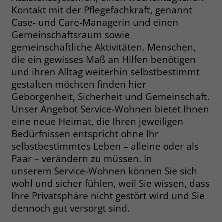
Kontakt mit der Pflegefachkraft, genannt
Name
__cf_bm
Case- und Care-Managerin und einen
Name
_gcl_au
Gemeinschaftsraum sowie
Anbieter
.fonts.net
Anbieter
Google Ads
gemeinschaftliche Aktivitäten. Menschen,
die ein gewisses Maß an Hilfen benötigen
Laufzeit
30 Minuten
Laufzeit
90 Tage
und ihren Alltag weiterhin selbstbestimmt
This cookie, set by Cloudflare, is used to
gestalten möchten finden hier
Zweck
Zweck
Enthält eine zufallsgenerierte User-ID.
support Cloudflare Bot Management.
Geborgenheit, Sicherheit und Gemeinschaft.
Unser Angebot Service-Wohnen bietet Ihnen
Name
_gcl_aw
eine neue Heimat, die Ihren jeweiligen
Name
JSessionID
Bedürfnissen entspricht ohne Ihr
Anbieter
Google Ads
Anbieter
jobs.stiftung-liebenau.de
selbstbestimmtes Leben – alleine oder als
Paar – verändern zu müssen. In
Laufzeit
90 Tage
Laufzeit
Session
unserem Service-Wohnen können Sie sich
wohl und sicher fühlen, weil Sie wissen, dass
Dieses Cookie wird gesetzt, wenn ein
Behält die Zustände des Benutzers bei
Zweck
User über einen Klick auf eine Google
Ihre Privatsphäre nicht gestört wird und Sie
allen Seitenanfragen bei.
Werbeanzeige auf die Website gelangt.
dennoch gut versorgt sind.
Es enthält Informationen darüber,
Zweck