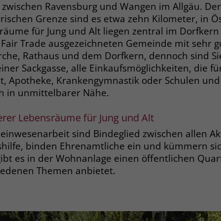
Anbieter
Google Ads
äu zwischen Ravensburg und Wangen im Allgäu. Der
Name
__cf_bm
rischen Grenze sind es etwa zehn Kilometer, in Öst
Laufzeit
90 Tage
Anbieter
.fonts.net
äume für Jung und Alt liegen zentral im Dorfkern 
 Fair Trade ausgezeichneten Gemeinde mit sehr gu
Zweck
Enthält eine zufallsgenerierte User-ID.
Laufzeit
30 Minuten
rche, Rathaus und dem Dorfkern, dennoch sind Sie
iner Sackgasse, alle Einkaufsmöglichkeiten, die fü
This cookie, set by Cloudflare, is used to
Zweck
Name
_gcl_aw
t, Apotheke, Krankengymnastik oder Schulen und 
support Cloudflare Bot Management.
h in unmittelbarer Nähe.
Anbieter
Google Ads
Name
JSessionID
erer Lebensräume für Jung und Alt
Laufzeit
90 Tage
inwesenarbeit sind Bindeglied zwischen allen Akti
Anbieter
jobs.stiftung-liebenau.de
Dieses Cookie wird gesetzt, wenn ein User
shilfe, binden Ehrenamtliche ein und kümmern si
über einen Klick auf eine Google
Laufzeit
Session
ibt es in der Wohnanlage einen öffentlichen Quart
Werbeanzeige auf die Website gelangt. Es
iedenen Themen anbietet.
enthält Informationen darüber, welche
Behält die Zustände des Benutzers bei allen
Zweck
Zweck
Werbeanzeige geklickt wurde, sodass erzielte
Seitenanfragen bei.
Erfolge wie z.B. Bestellungen oder
Kontaktanfragen der Anzeige zugewiesen
werden können.