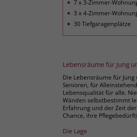
7 x 3-Zimmer-Wohnun
3 x 4-Zimmer-Wohnun
30 Tiefgaragenplätze
Lebensräume für Jung un
Die Lebensräume für Jung 
Senioren, für Alleinstehen
Lebensqualität für alle. N
Wänden selbstbestimmt leb
Erfahrung und der Zeit der
Chance, ihre Pflegebedürfti
Die Lage