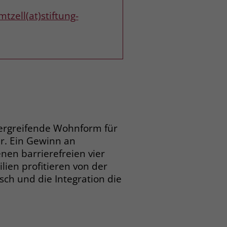
zell(at)stiftung-
bergreifende Wohnform für
ar. Ein Gewinn an
nen barrierefreien vier
ien profitieren von der
ch und die Integration die