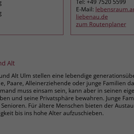
Tel: +49 7520 5599
g
Zweck
dass Aktionen, die bei späteren Besuchen
E-Mail:
lebensraum.amt
Name
PHPSESSID
g
derselben Website durchgeführt werden, mit
liebenau.de
derselben Benutzerkennung verknüpft
Anbieter
stiftung-liebenau.de
zum Routenplaner
werden.
Laufzeit
Session
Name
_clsk
Behält die Zustände des Benutzers bei allen
Zweck
Seitenanfragen bei.
Anbieter
www.clarity.ms
d Alt
Laufzeit
1 Jahr
Name
cookie_optin
und Alt Ulm stellen eine lebendige generationsü
de, Paare, Alleinerziehende oder junge Familien d
Microsoft Clarity setzt dieses Cookie, um die
Anbieter
www.stiftung-liebenau.de
iemand muss einsam sein, kann aber in seinen eige
Seitenaufrufe eines Benutzers zu speichern
Zweck
und in einer einzigen Sitzungsaufzeichnung
en und seine Privatsphäre bewahren. Junge Famil
Laufzeit
1 Monat
zusammenzufassen.
 Senioren. Für ältere Menschen bieten der Austaus
Behält die Zustimmung des Benutzers zum
gkeit bis ins hohe Alter aufzuschieben.
Zweck
Cookie Opt-In
Name
_gcl_au