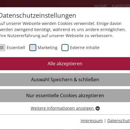
HOME
KARRIER
Datenschutzeinstellungen
Auf unserer Webseite werden Cookies verwendet. Einige davon
werden zwingend benötigt, während es uns andere ermöglichen,
Ihre Nutzererfahrung auf unserer Webseite zu verbessern.
Angebote
Über uns
Aktuelles
Essentiell
Marketing
Externe Inhalte
Alle akzeptieren
Auswahl Speichern & schließen
Nur essentielle Cookies akzeptieren
Weitere Informationen anzeigen
Essentiell
lt
lt
Essentielle Cookies werden für grundlegende Funktionen der
Impressum
|
Datenschut
Webseite benötigt. Dadurch ist gewährleistet, dass die Webseite