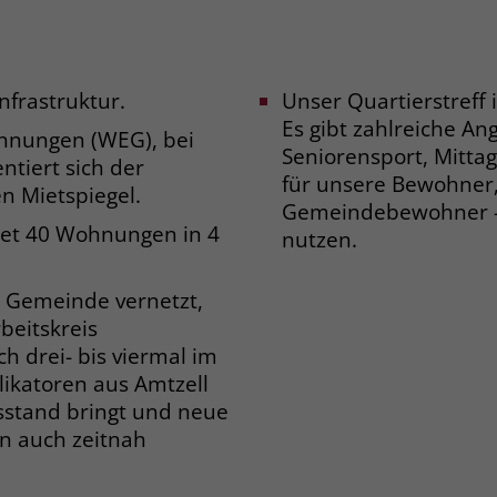
Laufzeit
3 Monate
Der Zweck von _fbp ist vollständig auf die
nfrastruktur.
Unser Quartierstreff 
Werbe- und Analysebemühungen von
Es gibt zahlreiche Ang
hnungen (WEG), bei
Facebook zurückzuführen. Dieses Cookie ist
Seniorensport, Mittag
ein Erstanbieter-Cookie, d. h. Facebook
tiert sich der
für unsere Bewohner, 
platziert es, während ein Verbraucher auf
n Mietspiegel.
Gemeindebewohner – 
Facebook ist. Dieses Cookie verfolgt die
et 40 Wohnungen in 4
nutzen.
Besuche eines Nutzers auf verschiedenen
Websites und meldet dieses Verhalten an
Zweck
Facebook. Facebook kann dann die
r Gemeinde vernetzt,
gesammelten Daten nutzen, um den Nutzer
beitskreis
besser zu verstehen und bessere, relevantere
h drei- bis viermal im
Werbung zu zeigen. Das _fbp-Cookie sammelt
plikatoren aus Amtzell
keine persönlich identifizierbaren
Informationen und wird von Facebook nur
sstand bringt und neue
platziert, um Daten an das Unternehmen
ann auch zeitnah
zurückzusenden.