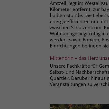
Amtzell liegt im Westallg
Kilometer entfernt, zur bay
halben Stunde. Die Lebensr
energieeffizienten und mit
zwischen Schulzentrum, Ki
Wohnanlage liegt ruhig in e
werden, sowie Banken, Pos
Einrichtungen befinden sic
Mittendrin – das Herz uns
Unsere Fachkräfte für Geme
Selbst- und Nachbarschaft
Quartier. Darüber hinaus g
Veranstaltungen zu versch