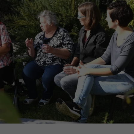
Name
_gcl_dc
Anbieter
Google Ads
Laufzeit
90 Tage
Dieses Cookie wird gesetzt, wenn ein User
über einen Klick auf eine Google
Werbeanzeige auf die Website gelangt. Es
enthält Informationen darüber, welche
Zweck
Werbeanzeige geklickt wurde, sodass erzielte
Erfolge wie z.B. Bestellungen oder
Kontaktanfragen der Anzeige zugewiesen
werden können.
Name
_fbp
Anbieter
Facebook