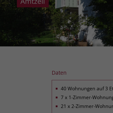
Amtzell
Amtzell
Daten
40 Wohnungen auf 3 E
7 x 1-Zimmer-Wohnun
21 x 2-Zimmer-Wohnu