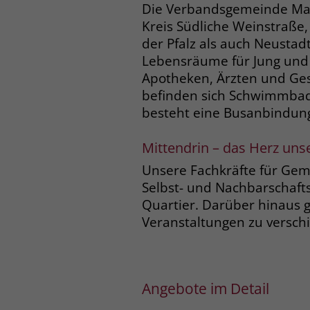
Die Verbandsgemeinde Maik
Kreis Südliche Weinstraße
der Pfalz als auch Neustad
Lebensräume für Jung und 
Apotheken, Ärzten und Ges
befinden sich Schwimmbad 
besteht eine Busanbindung 
Mittendrin – das Herz uns
Unsere Fachkräfte für Geme
Selbst- und Nachbarschaft
Quartier. Darüber hinaus g
Veranstaltungen zu versch
Angebote im Detail