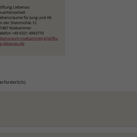
tiftung Liebenau
Laufzeit
3 Monate
uartiersarbeit
ebensräume für Jung und Alt
n der Steinmühle 12
Der Zweck von _fbp ist vollständig auf die
7487 Maikammer
Werbe- und Analysebemühungen von
elefon +49 6321 4993770
Facebook zurückzuführen. Dieses Cookie ist
ebensraum.maikammer(at)stiftu
g-liebenau.de
ein Erstanbieter-Cookie, d. h. Facebook
platziert es, während ein Verbraucher auf
Facebook ist. Dieses Cookie verfolgt die
Besuche eines Nutzers auf verschiedenen
Websites und meldet dieses Verhalten an
Zweck
Facebook. Facebook kann dann die
erforderlich)
gesammelten Daten nutzen, um den Nutzer
besser zu verstehen und bessere, relevantere
Werbung zu zeigen. Das _fbp-Cookie sammelt
keine persönlich identifizierbaren
Informationen und wird von Facebook nur
platziert, um Daten an das Unternehmen
zurückzusenden.