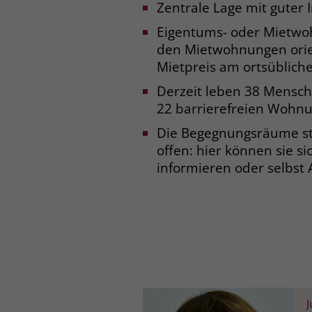
Zentrale Lage mit guter I
Eigentums- oder Mietwo
den Mietwohnungen orien
Mietpreis am ortsübliche
Derzeit leben 38 Mensche
22 barrierefreien Wohn
Die Begegnungsräume st
offen: hier können sie si
informieren oder selbst