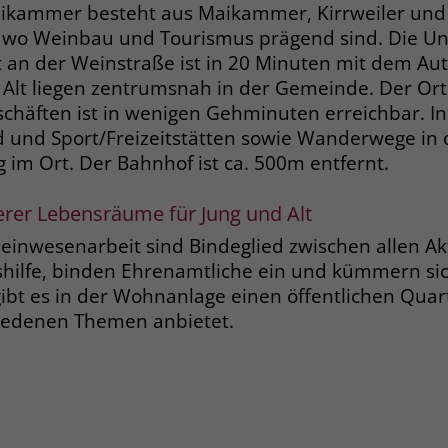
Anbieter
Google Ads
Name
__cf_bm
ammer besteht aus Maikammer, Kirrweiler und St.
, wo Weinbau und Tourismus prägend sind. Die Uni
Laufzeit
90 Tage
Anbieter
.fonts.net
t an der Weinstraße ist in 20 Minuten mit dem Aut
Alt liegen zentrumsnah in der Gemeinde. Der Orts
Zweck
Enthält eine zufallsgenerierte User-ID.
Laufzeit
30 Minuten
chäften ist in wenigen Gehminuten erreichbar. I
und Sport/Freizeitstätten sowie Wanderwege in 
This cookie, set by Cloudflare, is used to
Zweck
Name
_gcl_aw
im Ort. Der Bahnhof ist ca. 500m entfernt.
support Cloudflare Bot Management.
Anbieter
Google Ads
erer Lebensräume für Jung und Alt
Name
JSessionID
Laufzeit
90 Tage
inwesenarbeit sind Bindeglied zwischen allen Akti
Anbieter
jobs.stiftung-liebenau.de
shilfe, binden Ehrenamtliche ein und kümmern si
Dieses Cookie wird gesetzt, wenn ein User
ibt es in der Wohnanlage einen öffentlichen Quart
über einen Klick auf eine Google
Laufzeit
Session
iedenen Themen anbietet.
Werbeanzeige auf die Website gelangt. Es
enthält Informationen darüber, welche
Behält die Zustände des Benutzers bei allen
Zweck
Zweck
Werbeanzeige geklickt wurde, sodass erzielte
Seitenanfragen bei.
Erfolge wie z.B. Bestellungen oder
Kontaktanfragen der Anzeige zugewiesen
werden können.