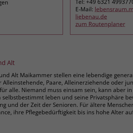
Tel: +49 6321 499377
gen
Zweck
dass Aktionen, die bei späteren Besuchen
Name
PHPSESSID
E-Mail:
lebensraum.ma
derselben Website durchgeführt werden, mit
liebenau.de
derselben Benutzerkennung verknüpft
Anbieter
stiftung-liebenau.de
zum Routenplaner
werden.
Laufzeit
Session
Name
_clsk
Behält die Zustände des Benutzers bei allen
Zweck
Seitenanfragen bei.
Anbieter
www.clarity.ms
d Alt
Laufzeit
1 Jahr
Name
cookie_optin
und Alt Maikammer stellen eine lebendige genera
 Alleinstehende, Paare, Alleinerziehende oder jun
Microsoft Clarity setzt dieses Cookie, um die
Anbieter
www.stiftung-liebenau.de
für alle. Niemand muss einsam sein, kann aber in
Seitenaufrufe eines Benutzers zu speichern
Zweck
und in einer einzigen Sitzungsaufzeichnung
n selbstbestimmt leben und seine Privatsphäre be
Laufzeit
1 Monat
zusammenzufassen.
ung und der Zeit der Senioren. Für ältere Mensche
Behält die Zustimmung des Benutzers zum
nce, ihre Pflegebedürftigkeit bis ins hohe Alter a
Zweck
Cookie Opt-In
Name
_gcl_au