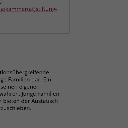
0
ikammer(at)stiftung-
tionsübergreifende
ge Familien dar. Ein
 seinen eigenen
wahren. Junge Familien
n bieten der Austausch
ufzuschieben.