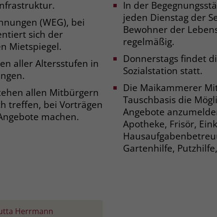
nfrastruktur.
In der Begegnungsstä
jeden Dienstag der Se
hnungen (WEG), bei
Name
_gcl_dc
Bewohner der Lebensr
tiert sich der
regelmäßig.
n Mietspiegel.
Anbieter
Google Ads
Donnerstags findet 
n aller Altersstufen in
Laufzeit
90 Tage
Sozialstation statt.
ungen.
Die Maikammerer Mit
Dieses Cookie wird gesetzt, wenn ein User
ehen allen Mitbürgern
Tauschbasis die Mögl
über einen Klick auf eine Google
ch treffen, bei Vorträgen
Werbeanzeige auf die Website gelangt. Es
Angebote anzumelden:
 Angebote machen.
enthält Informationen darüber, welche
Apotheke, Frisör, Eink
Zweck
Werbeanzeige geklickt wurde, sodass erzielte
Hausaufgabenbetreuu
Erfolge wie z.B. Bestellungen oder
Gartenhilfe, Putzhilfe,
Kontaktanfragen der Anzeige zugewiesen
werden können.
Name
_fbp
Jutta Herrmann
Anbieter
Facebook