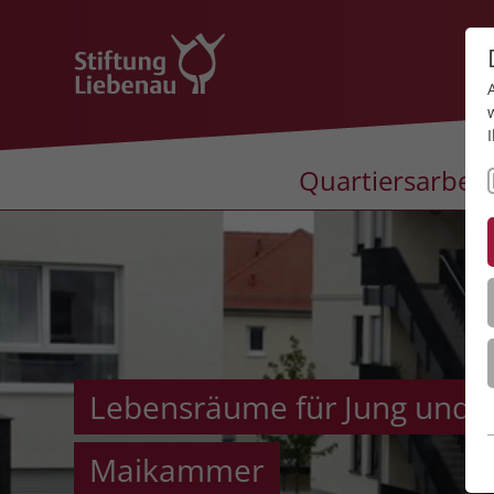
Quartiersarbeit
Lebensräume für Jung und A
Maikammer