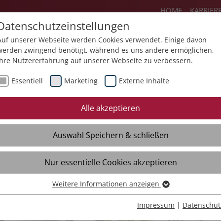
HOME
KARRIER
Datenschutzeinstellungen
Auf unserer Webseite werden Cookies verwendet. Einige davon
werden zwingend benötigt, während es uns andere ermöglichen,
Ihre Nutzererfahrung auf unserer Webseite zu verbessern.
Angebote
Über uns
Aktuelles
Essentiell
Marketing
Externe Inhalte
Alle akzeptieren
Auswahl Speichern & schließen
Nur essentielle Cookies akzeptieren
lt
Weitere Informationen anzeigen
Essentiell
Essentielle Cookies werden für grundlegende Funktionen der
Impressum
|
Datenschut
Webseite benötigt. Dadurch ist gewährleistet, dass die Webseite