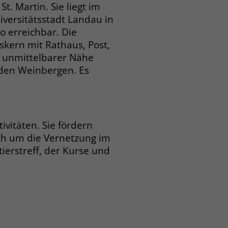
 Martin. Sie liegt im
versitätsstadt Landau in
o erreichbar. Die
kern mit Rathaus, Post,
n unmittelbarer Nähe
den Weinbergen. Es
vitäten. Sie fördern
ch um die Vernetzung im
ierstreff, der Kurse und