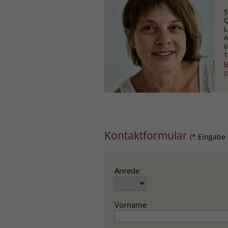
S
Q
L
A
6
T
l
n
Kontaktformular
(* Eingabe 
Anrede
Vorname