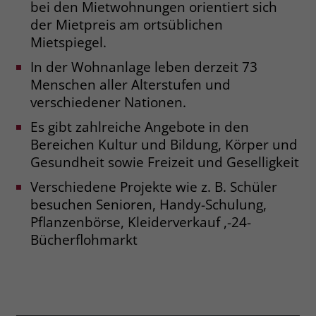
zeigen. Das _fbp-Cookie sammelt keine
bei den Mietwohnungen orientiert sich
persönlich identifizierbaren
der Mietpreis am ortsüblichen
Informationen und wird von Facebook
Mietspiegel.
nur platziert, um Daten an das
In der Wohnanlage leben derzeit 73
Unternehmen zurückzusenden.
Menschen aller Alterstufen und
verschiedener Nationen.
Es gibt zahlreiche Angebote in den
Bereichen Kultur und Bildung, Körper und
Gesundheit sowie Freizeit und Geselligkeit
Verschiedene Projekte wie z. B. Schüler
besuchen Senioren, Handy-Schulung,
Pflanzenbörse, Kleiderverkauf ,-24-
Bücherflohmarkt