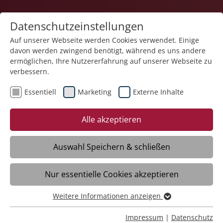
Datenschutzeinstellungen
Auf unserer Webseite werden Cookies verwendet. Einige
davon werden zwingend benötigt, während es uns andere
Quartiersarbeit
ermöglichen, Ihre Nutzererfahrung auf unserer Webseite zu
verbessern.
Essentiell
Marketing
Externe Inhalte
Alle akzeptieren
Auswahl Speichern & schließen
Lebensräume für Jung und Alt –
Lebensräume für Jung und Alt –
Nur essentielle Cookies akzeptieren
Gänsbühl
Gänsbühl
Weitere Informationen anzeigen
Ravensburg
Ravensburg
Essentiell
Essentielle Cookies werden für grundlegende Funktionen
Impressum
|
Datenschutz