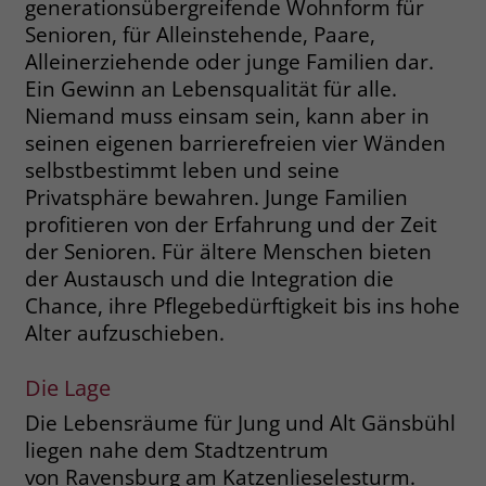
generationsübergreifende Wohnform für
Senioren, für Alleinstehende, Paare,
Name
__cf_bm
Name
_gcl_au
Alleinerziehende oder junge Familien dar.
Anbieter
.fonts.net
Ein Gewinn an Lebensqualität für alle.
Anbieter
Google Ads
Niemand muss einsam sein, kann aber in
Laufzeit
30 Minuten
seinen eigenen barrierefreien vier Wänden
Laufzeit
90 Tage
selbstbestimmt leben und seine
This cookie, set by Cloudflare, is used to
Zweck
Zweck
Enthält eine zufallsgenerierte User-ID.
Privatsphäre bewahren. Junge Familien
support Cloudflare Bot Management.
profitieren von der Erfahrung und der Zeit
der Senioren. Für ältere Menschen bieten
Name
_gcl_aw
Name
JSessionID
der Austausch und die Integration die
Chance, ihre Pflegebedürftigkeit bis ins hohe
Anbieter
Google Ads
Anbieter
jobs.stiftung-liebenau.de
Alter aufzuschieben.
Laufzeit
90 Tage
Laufzeit
Session
Die Lage
Dieses Cookie wird gesetzt, wenn ein
Behält die Zustände des Benutzers bei
Zweck
Die Lebensräume für Jung und Alt Gänsbühl
User über einen Klick auf eine Google
allen Seitenanfragen bei.
liegen nahe dem Stadtzentrum
Werbeanzeige auf die Website gelangt.
Es enthält Informationen darüber,
von Ravensburg am Katzenlieselesturm.
Zweck