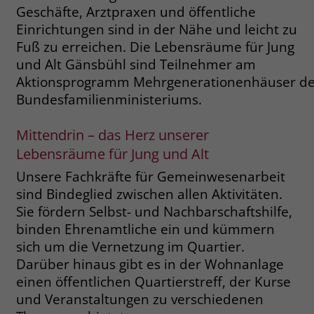
welche Werbeanzeige geklickt wurde,
Geschäfte, Arztpraxen und öffentliche
sodass erzielte Erfolge wie z.B.
Einrichtungen sind in der Nähe und leicht zu
Bestellungen oder Kontaktanfragen der
Fuß zu erreichen. Die Lebensräume für Jung
Anzeige zugewiesen werden können.
und Alt Gänsbühl sind Teilnehmer am
Aktionsprogramm Mehrgenerationenhäuser d
Bundesfamilienministeriums.
Name
_gcl_dc
Anbieter
Google Ads
Mittendrin – das Herz unserer
Lebensräume für Jung und Alt
Laufzeit
90 Tage
Unsere Fachkräfte für Gemeinwesenarbeit
Dieses Cookie wird gesetzt, wenn ein
sind Bindeglied zwischen allen Aktivitäten.
User über einen Klick auf eine Google
Sie fördern Selbst- und Nachbarschaftshilfe,
Werbeanzeige auf die Website gelangt.
binden Ehrenamtliche ein und kümmern
Es enthält Informationen darüber,
Zweck
sich um die Vernetzung im Quartier.
welche Werbeanzeige geklickt wurde,
Darüber hinaus gibt es in der Wohnanlage
sodass erzielte Erfolge wie z.B.
einen öffentlichen Quartierstreff, der Kurse
Bestellungen oder Kontaktanfragen der
Anzeige zugewiesen werden können.
und Veranstaltungen zu verschiedenen