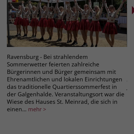
Ravensburg - Bei strahlendem
Me
Sommerwetter feierten zahlreiche
Li
Bürgerinnen und Bürger gemeinsam mit
an
Ehrenamtlichen und lokalen Einrichtungen
Au
das traditionelle Quartierssommerfest in
Ja
der Galgenhalde. Veranstaltungsort war die
St
Wiese des Hauses St. Meinrad, die sich in
in
einen…
>
mehr >