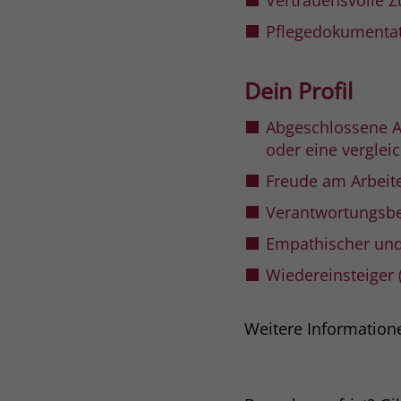
Vertrauensvolle 
Pflegedokumentat
Dein Profil
Abgeschlossene A
oder eine verglei
Freude am Arbeit
Verantwortungsbe
Empathischer un
Wiedereinsteiger 
Weitere Information