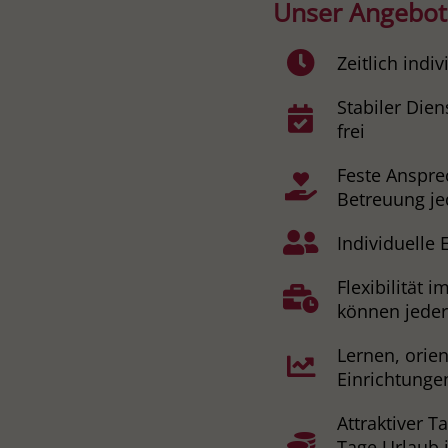
Unser Angebot
Zeitlich indi
Stabiler Dien
frei
Feste Anspre
Betreuung jed
Individuelle
Flexibilität 
können jeder
Lernen, orie
Einrichtunge
Attraktiver T
Tage Urlaub 