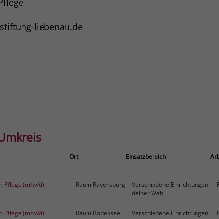
Pflege
tiftung-liebenau.de
 Umkreis
Ort
Einsatzbereich
Arb
m Pflege (m/w/d)
Raum Ravensburg
Verschiedene Einrichtungen
deiner Wahl
m Pflege (m/w/d)
Raum Bodensee
Verschiedene Einrichtungen