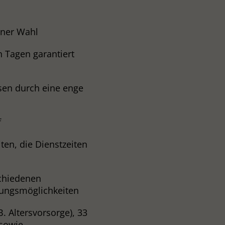
iner Wahl
n Tagen garantiert
sen durch eine enge
f
ten, die Dienstzeiten
schiedenen
lungsmöglichkeiten
B. Altersvorsorge), 33
 sowie