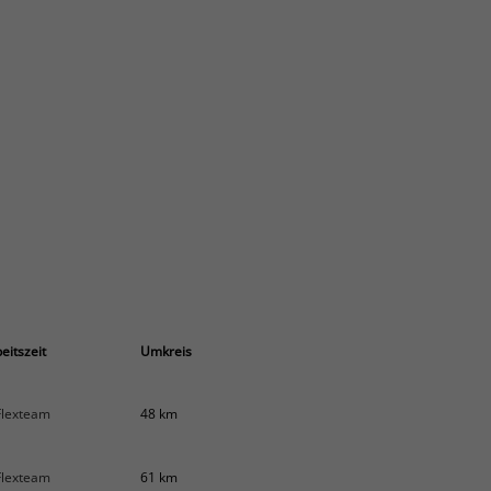
eitszeit
Umkreis
Flexteam
48 km
Flexteam
61 km