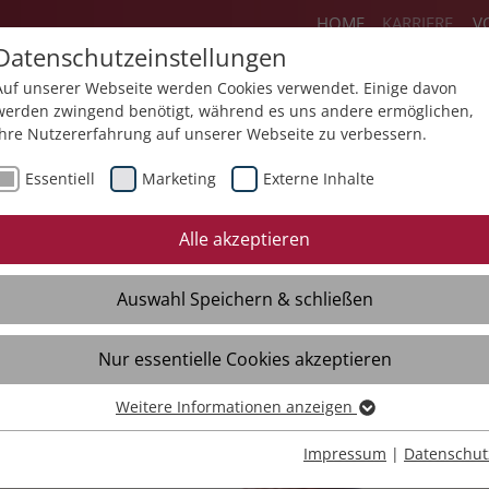
HOME
KARRIERE
V
Datenschutzeinstellungen
Auf unserer Webseite werden Cookies verwendet. Einige davon
werden zwingend benötigt, während es uns andere ermöglichen,
Ihre Nutzererfahrung auf unserer Webseite zu verbessern.
ereiche
Flexteam
Jobs
Ausbildun
Essentiell
Marketing
Externe Inhalte
Initiativbewerbung
Quereinstieg
Eh
Alle akzeptieren
Freie Stellen
Fre
Auswahl Speichern & schließen
Initiativbewerbung
Ini
Kontakt
Kon
Nur essentielle Cookies akzeptieren
Interviews
Int
Weitere Informationen anzeigen
Essentiell
Essentielle Cookies werden für grundlegende Funktionen der
Impressum
|
Datenschut
Webseite benötigt. Dadurch ist gewährleistet, dass die Webseite