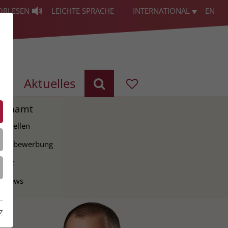
ORLESEN
LEICHTE SPRACHE
INTERNATIONAL
EN
g
Aktuelles
renamt
ie Stellen
tiativbewerbung
takt
erviews
z