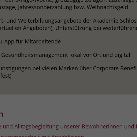
stage, Jahressonderzahlung bzw. Weihnachtsgeld
Name
_gcl_dc
Fort- und Weiterbildungsangebote der Akademie Schlos
virtuellen Angeboten), Unterstützung bei weiterführ
Anbieter
Google Ads
-App für Mitarbeitende
Laufzeit
90 Tage
s Gesundheitsmanagement lokal vor Ort und digital
Dieses Cookie wird gesetzt, wenn ein User
über einen Klick auf eine Google
ünstigungen bei vielen Marken über Corporate Benef
Werbeanzeige auf die Website gelangt. Es
fest)
enthält Informationen darüber, welche
Zweck
Werbeanzeige geklickt wurde, sodass erzielte
Erfolge wie z.B. Bestellungen oder
Kontaktanfragen der Anzeige zugewiesen
werden können.
n
Name
_fbp
ege und Alltagsbegleitung unserer Bewohnerinnen un
Anbieter
Facebook