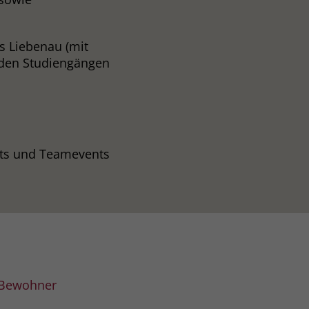
s Liebenau (mit
enden Studiengängen
its und Teamevents
d Bewohner