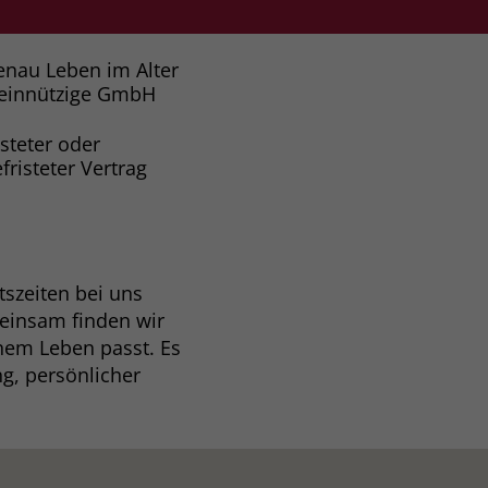
enau Leben im Alter
einnützige GmbH
isteter oder
fristeter Vertrag
szeiten bei uns
meinsam finden wir
nem Leben passt. Es
ng, persönlicher