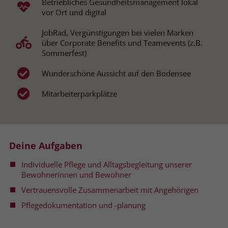
Betriebliches Gesundheitsmanagement lokal
vor Ort und digital
Name
__cf_bm
Name
_gcl_au
JobRad, Vergünstigungen bei vielen Marken
Anbieter
.fonts.net
über Corporate Benefits und Teamevents (z.B.
Anbieter
Google Ads
Sommerfest)
Laufzeit
30 Minuten
Laufzeit
90 Tage
Wunderschöne Aussicht auf den Bodensee
This cookie, set by Cloudflare, is used to
Zweck
Zweck
Enthält eine zufallsgenerierte User-ID.
support Cloudflare Bot Management.
Mitarbeiterparkplätze
Name
_gcl_aw
Name
JSessionID
Anbieter
Google Ads
Deine Aufgaben
Anbieter
jobs.stiftung-liebenau.de
Individuelle Pflege und Alltagsbegleitung unserer
Laufzeit
90 Tage
Laufzeit
Session
Bewohnerinnen und Bewohner
Dieses Cookie wird gesetzt, wenn ein
Vertrauensvolle Zusammenarbeit mit Angehörigen
Behält die Zustände des Benutzers bei
Zweck
User über einen Klick auf eine Google
allen Seitenanfragen bei.
Pflegedokumentation und -planung
Werbeanzeige auf die Website gelangt.
Es enthält Informationen darüber,
Zweck