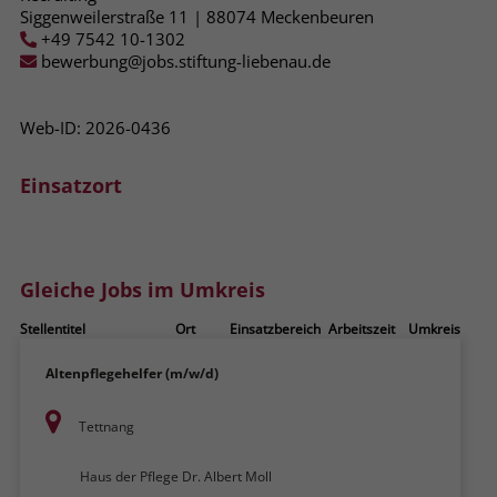
zeigen. Das _fbp-Cookie sammelt keine
Siggenweilerstraße 11 | 88074 Meckenbeuren
persönlich identifizierbaren
+49 7542 10-1302
Informationen und wird von Facebook
bewerbung@jobs.stiftung-liebenau.de
nur platziert, um Daten an das
Unternehmen zurückzusenden.
Web-ID: 2026-0436
Einsatzort
Gleiche Jobs im Umkreis
Stellentitel
Ort
Einsatzbereich
Arbeitszeit
Umkreis
Altenpflegehelfer (m/w/d)
Tettnang
Haus der Pflege Dr. Albert Moll