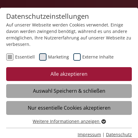
Datenschutzeinstellungen
Auf unserer Webseite werden Cookies verwendet. Einige
davon werden zwingend benötigt, während es uns andere
Karriere
ermöglichen, Ihre Nutzererfahrung auf unserer Webseite zu
verbessern.
Essentiell
Marketing
Externe Inhalte
Alle akzeptieren
Auswahl Speichern & schließen
Nur essentielle Cookies akzeptieren
Altenpflegehelfer (m/w/d)
Weitere Informationen anzeigen
Essentiell
Essentielle Cookies werden für grundlegende Funktionen
Impressum
|
Datenschutz
Immenstaad