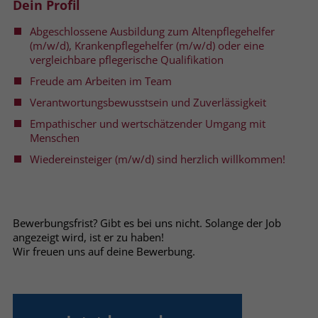
Dein Profil
welche Werbeanzeige geklickt wurde,
sodass erzielte Erfolge wie z.B.
Abgeschlossene Ausbildung zum Altenpflegehelfer
Bestellungen oder Kontaktanfragen der
(m/w/d), Krankenpflegehelfer (m/w/d) oder eine
Anzeige zugewiesen werden können.
vergleichbare pflegerische Qualifikation
Freude am Arbeiten im Team
Name
_gcl_dc
Verantwortungsbewusstsein und Zuverlässigkeit
Empathischer und wertschätzender Umgang mit
Anbieter
Google Ads
Menschen
Wiedereinsteiger (m/w/d) sind herzlich willkommen!
Laufzeit
90 Tage
Dieses Cookie wird gesetzt, wenn ein
User über einen Klick auf eine Google
Werbeanzeige auf die Website gelangt.
Bewerbungsfrist? Gibt es bei uns nicht. Solange der Job
angezeigt wird, ist er zu haben!
Es enthält Informationen darüber,
Zweck
Wir freuen uns auf deine Bewerbung.
welche Werbeanzeige geklickt wurde,
sodass erzielte Erfolge wie z.B.
Bestellungen oder Kontaktanfragen der
Anzeige zugewiesen werden können.