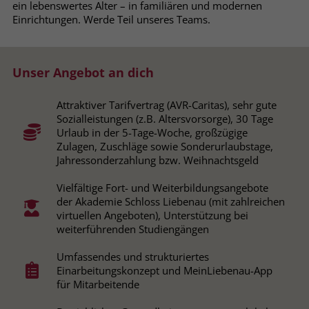
ein lebenswertes Alter – in familiären und modernen
Browsers und die Einstellungen
Einrichtungen. Werde Teil unseres Teams.
exklusiv für diese Website zu speichern.
Name
PHPSESSID
Zweck
Dadurch wird gewährleistet, dass
Aktionen, die bei späteren Besuchen
Anbieter
stiftung-liebenau.de
Unser Angebot an dich
derselben Website durchgeführt
werden, mit derselben
Laufzeit
Session
Benutzerkennung verknüpft werden.
Attraktiver Tarifvertrag (AVR-Caritas), sehr gute
Sozialleistungen (z.B. Altersvorsorge), 30 Tage
Behält die Zustände des Benutzers bei
Zweck
Urlaub in der 5-Tage-Woche, großzügige
allen Seitenanfragen bei.
Zulagen, Zuschläge sowie Sonderurlaubstage,
Name
_clsk
Jahressonderzahlung bzw. Weihnachtsgeld
Anbieter
www.clarity.ms
Name
cookie_optin
Vielfältige Fort- und Weiterbildungsangebote
der Akademie Schloss Liebenau (mit zahlreichen
Laufzeit
1 Jahr
Anbieter
www.stiftung-liebenau.de
virtuellen Angeboten), Unterstützung bei
weiterführenden Studiengängen
Microsoft Clarity setzt dieses Cookie,
Laufzeit
1 Monat
um die Seitenaufrufe eines Benutzers
Umfassendes und strukturiertes
Zweck
zu speichern und in einer einzigen
Einarbeitungskonzept und MeinLiebenau-App
Behält die Zustimmung des Benutzers
Zweck
Sitzungsaufzeichnung
für Mitarbeitende
zum Cookie Opt-In
zusammenzufassen.