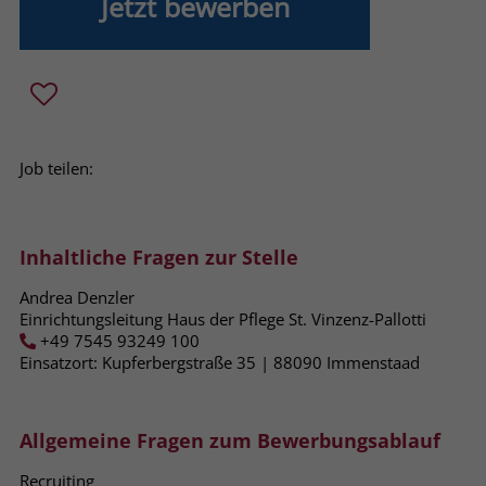
Jetzt bewerben
Name
_fbp
Anbieter
Facebook
Laufzeit
3 Monate
Job teilen:
Der Zweck von _fbp ist vollständig auf
die Werbe- und Analysebemühungen
von Facebook zurückzuführen. Dieses
Cookie ist ein Erstanbieter-Cookie, d. h.
Inhaltliche Fragen zur Stelle
Facebook platziert es, während ein
Andrea Denzler
Verbraucher auf Facebook ist. Dieses
Einrichtungsleitung Haus der Pflege St. Vinzenz-Pallotti
Cookie verfolgt die Besuche eines
+49 7545 93249 100
Nutzers auf verschiedenen Websites
Einsatzort: Kupferbergstraße 35 | 88090​ Immenstaad
und meldet dieses Verhalten an
Zweck
Facebook. Facebook kann dann die
gesammelten Daten nutzen, um den
Allgemeine Fragen zum Bewerbungsablauf
Nutzer besser zu verstehen und
bessere, relevantere Werbung zu
Recruiting