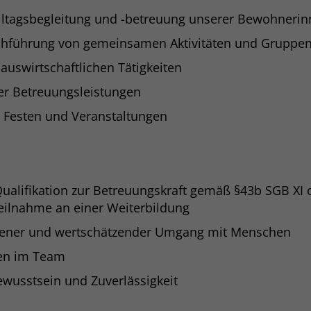
Alltagsbegleitung und -betreuung unserer Bewohner
Name
_gcl_dc
chführung von gemeinsamen Aktivitäten und Gruppe
uswirtschaftlichen Tätigkeiten
Anbieter
Google Ads
r Betreuungsleistungen
Laufzeit
90 Tage
n Festen und Veranstaltungen
Dieses Cookie wird gesetzt, wenn ein User
über einen Klick auf eine Google
Werbeanzeige auf die Website gelangt. Es
enthält Informationen darüber, welche
Zweck
Werbeanzeige geklickt wurde, sodass erzielte
alifikation zur Betreuungskraft gemäß §43b SGB XI 
Erfolge wie z.B. Bestellungen oder
Teilnahme an einer Weiterbildung
Kontaktanfragen der Anzeige zugewiesen
fener und wertschätzender Umgang mit Menschen
werden können.
en im Team
Name
_fbp
wusstsein und Zuverlässigkeit
Anbieter
Facebook