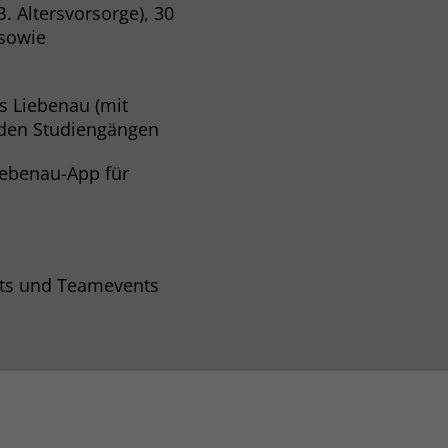
B. Altersvorsorge), 30
 sowie
s Liebenau (mit
enden Studiengängen
iebenau-App für
its und Teamevents