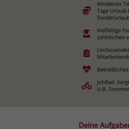
Attraktiver T
Tage Urlaub 
Sonderurlaub
Vielfältige 
zahlreichen 
Umfassendes 
Mitarbeitend
Betriebliche
JobRad, Verg
(z.B. Sommer
Deine Aufgabe