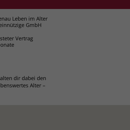
enau Leben im Alter
einnützige GmbH
isteter Vertrag
onate
alten dir dabei den
benswertes Alter –