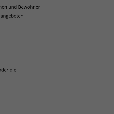
innen und Bewohner
nangeboten
oder die