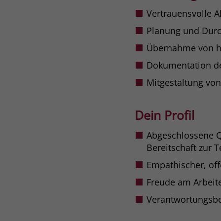
Vertrauensvolle 
Planung und Dur
Übernahme von ha
Dokumentation de
Mitgestaltung vo
Dein Profil
Abgeschlossene Qu
Bereitschaft zur 
Empathischer, of
Freude am Arbeit
Verantwortungsbe