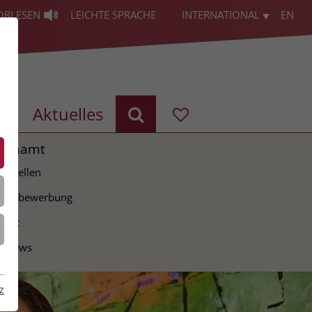
ORLESEN
LEICHTE SPRACHE
INTERNATIONAL
EN
g
Aktuelles
renamt
ie Stellen
tiativbewerbung
takt
erviews
z