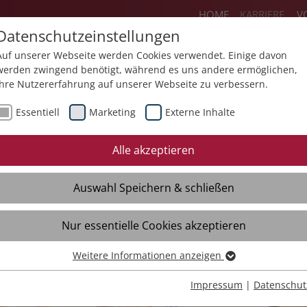
HOME
KARRIERE
V
Datenschutzeinstellungen
Auf unserer Webseite werden Cookies verwendet. Einige davon
werden zwingend benötigt, während es uns andere ermöglichen,
Ihre Nutzererfahrung auf unserer Webseite zu verbessern.
ereiche
Flexteam
Jobs
Ausbildun
Essentiell
Marketing
Externe Inhalte
Initiativbewerbung
Quereinstieg
Eh
Alle akzeptieren
Freie Stellen
Fre
Auswahl Speichern & schließen
Initiativbewerbung
Ini
Kontakt
Kon
Nur essentielle Cookies akzeptieren
Interviews
Int
Weitere Informationen anzeigen
Essentiell
Essentielle Cookies werden für grundlegende Funktionen der
Impressum
|
Datenschut
Webseite benötigt. Dadurch ist gewährleistet, dass die Webseite