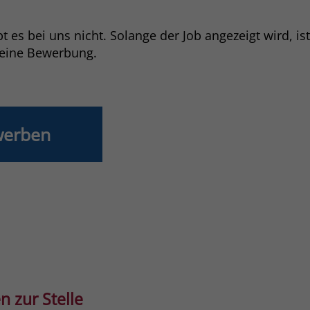
Laufzeit
3 Monate
 es bei uns nicht. Solange der Job angezeigt wird, is
deine Bewerbung.
Der Zweck von _fbp ist vollständig auf die
Werbe- und Analysebemühungen von
Facebook zurückzuführen. Dieses Cookie ist
ein Erstanbieter-Cookie, d. h. Facebook
platziert es, während ein Verbraucher auf
werben
Facebook ist. Dieses Cookie verfolgt die
Besuche eines Nutzers auf verschiedenen
Websites und meldet dieses Verhalten an
Zweck
Facebook. Facebook kann dann die
gesammelten Daten nutzen, um den Nutzer
besser zu verstehen und bessere, relevantere
Werbung zu zeigen. Das _fbp-Cookie sammelt
keine persönlich identifizierbaren
Informationen und wird von Facebook nur
platziert, um Daten an das Unternehmen
zurückzusenden.
n zur Stelle