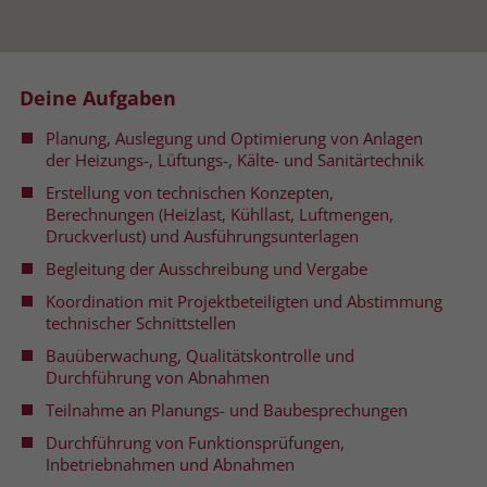
Name
__cf_bm
Name
_gcl_au
Anbieter
.fonts.net
Deine Aufgaben
Anbieter
Google Ads
Laufzeit
30 Minuten
Planung, Auslegung und Optimierung von Anlagen
Laufzeit
90 Tage
der Heizungs-, Lüftungs-, Kälte- und Sanitärtechnik
This cookie, set by Cloudflare, is used to
Zweck
Zweck
Enthält eine zufallsgenerierte User-ID.
Erstellung von technischen Konzepten,
support Cloudflare Bot Management.
Berechnungen (Heizlast, Kühllast, Luftmengen,
Druckverlust) und Ausführungsunterlagen
Name
_gcl_aw
Name
JSessionID
Begleitung der Ausschreibung und Vergabe
Koordination mit Projektbeteiligten und Abstimmung
Anbieter
Google Ads
Anbieter
jobs.stiftung-liebenau.de
technischer Schnittstellen
Laufzeit
90 Tage
Bauüberwachung, Qualitätskontrolle und
Laufzeit
Session
Durchführung von Abnahmen
Dieses Cookie wird gesetzt, wenn ein
Behält die Zustände des Benutzers bei
Teilnahme an Planungs- und Baubesprechungen
Zweck
User über einen Klick auf eine Google
allen Seitenanfragen bei.
Durchführung von Funktionsprüfungen,
Werbeanzeige auf die Website gelangt.
Inbetriebnahmen und Abnahmen
Es enthält Informationen darüber,
Zweck