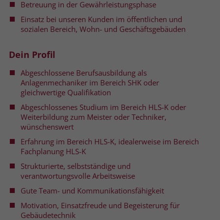
Betreuung in der Gewährleistungsphase
welche Werbeanzeige geklickt wurde,
sodass erzielte Erfolge wie z.B.
Einsatz bei unseren Kunden im öffentlichen und
Bestellungen oder Kontaktanfragen der
sozialen Bereich, Wohn- und Geschäftsgebäuden
Anzeige zugewiesen werden können.
Dein Profil
Name
_gcl_dc
Abgeschlossene Berufsausbildung als
Anlagenmechaniker im Bereich SHK oder
Anbieter
Google Ads
gleichwertige Qualifikation
Abgeschlossenes Studium im Bereich HLS-K oder
Laufzeit
90 Tage
Weiterbildung zum Meister oder Techniker,
wünschenswert
Dieses Cookie wird gesetzt, wenn ein
Erfahrung im Bereich HLS-K, idealerweise im Bereich
User über einen Klick auf eine Google
Fachplanung HLS-K
Werbeanzeige auf die Website gelangt.
Es enthält Informationen darüber,
Strukturierte, selbstständige und
Zweck
welche Werbeanzeige geklickt wurde,
verantwortungsvolle Arbeitsweise
sodass erzielte Erfolge wie z.B.
Gute Team- und Kommunikationsfähigkeit
Bestellungen oder Kontaktanfragen der
Motivation, Einsatzfreude und Begeisterung für
Anzeige zugewiesen werden können.
Gebäudetechnik