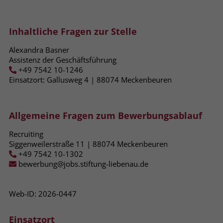
zeigen. Das _fbp-Cookie sammelt keine
persönlich identifizierbaren
Informationen und wird von Facebook
Inhaltliche Fragen zur Stelle
nur platziert, um Daten an das
Unternehmen zurückzusenden.
Alexandra Basner
Assistenz der Geschäftsführung
+49 7542 10-1246
Einsatzort: Gallusweg 4 | 88074​ Meckenbeuren
Allgemeine Fragen zum Bewerbungsablauf
Recruiting
Siggenweilerstraße 11 | 88074 Meckenbeuren
+49 7542 10-1302
bewerbung@jobs.stiftung-liebenau.de
Web-ID: 2026-0447
Einsatzort