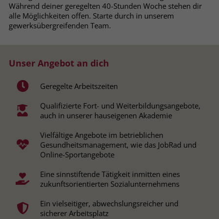
Während deiner geregelten 40-Stunden Woche stehen dir
Browsers und die Einstellungen
alle Möglichkeiten offen. Starte durch in unserem
exklusiv für diese Website zu speichern.
Name
PHPSESSID
gewerksübergreifenden Team.
Zweck
Dadurch wird gewährleistet, dass
Aktionen, die bei späteren Besuchen
Anbieter
stiftung-liebenau.de
derselben Website durchgeführt
Unser Angebot an dich
werden, mit derselben
Laufzeit
Session
Benutzerkennung verknüpft werden.
Geregelte Arbeitszeiten
Behält die Zustände des Benutzers bei
Zweck
allen Seitenanfragen bei.
Name
_clsk
Qualifizierte Fort- und Weiterbildungsangebote,
auch in unserer hauseigenen Akademie
Anbieter
www.clarity.ms
Name
cookie_optin
Vielfältige Angebote im betrieblichen
Gesundheitsmanagement, wie das JobRad und
Laufzeit
1 Jahr
Anbieter
www.stiftung-liebenau.de
Online-Sportangebote
Microsoft Clarity setzt dieses Cookie,
Laufzeit
1 Monat
Eine sinnstiftende Tätigkeit inmitten eines
um die Seitenaufrufe eines Benutzers
zukunftsorientierten Sozialunternehmens
Zweck
zu speichern und in einer einzigen
Behält die Zustimmung des Benutzers
Zweck
Sitzungsaufzeichnung
zum Cookie Opt-In
Ein vielseitiger, abwechslungsreicher und
zusammenzufassen.
sicherer Arbeitsplatz