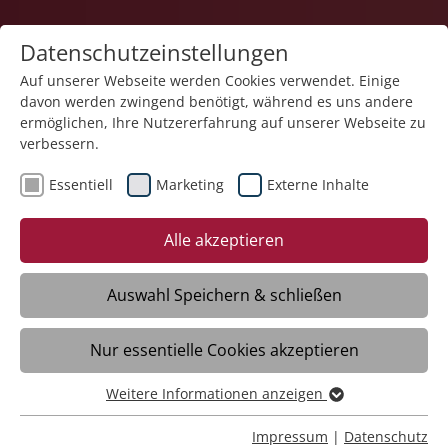
Datenschutzeinstellungen
Auf unserer Webseite werden Cookies verwendet. Einige
davon werden zwingend benötigt, während es uns andere
Karriere
ermöglichen, Ihre Nutzererfahrung auf unserer Webseite zu
verbessern.
Essentiell
Marketing
Externe Inhalte
Alle akzeptieren
Auswahl Speichern & schließen
Nur essentielle Cookies akzeptieren
Fachplaner Heizungs-, Lüftungs-, Kälte- und
Sanitärtechnik (HLS-K) (m/w/d)
Weitere Informationen anzeigen
Essentiell
Essentielle Cookies werden für grundlegende Funktionen
Impressum
|
Datenschutz