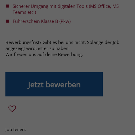
Sicherer Umgang mit digitalen Tools (MS Office, MS
Name
_fbp
Teams etc.)
Führerschein Klasse B (Pkw)
Anbieter
Facebook
Laufzeit
3 Monate
Bewerbungsfrist? Gibt es bei uns nicht. Solange der Job
angezeigt wird, ist er zu haben!
Der Zweck von _fbp ist vollständig auf
Wir freuen uns auf deine Bewerbung.
die Werbe- und Analysebemühungen
von Facebook zurückzuführen. Dieses
Cookie ist ein Erstanbieter-Cookie, d. h.
Facebook platziert es, während ein
Jetzt bewerben
Verbraucher auf Facebook ist. Dieses
Cookie verfolgt die Besuche eines
Nutzers auf verschiedenen Websites
und meldet dieses Verhalten an
Zweck
Facebook. Facebook kann dann die
gesammelten Daten nutzen, um den
Nutzer besser zu verstehen und
Job teilen:
bessere, relevantere Werbung zu