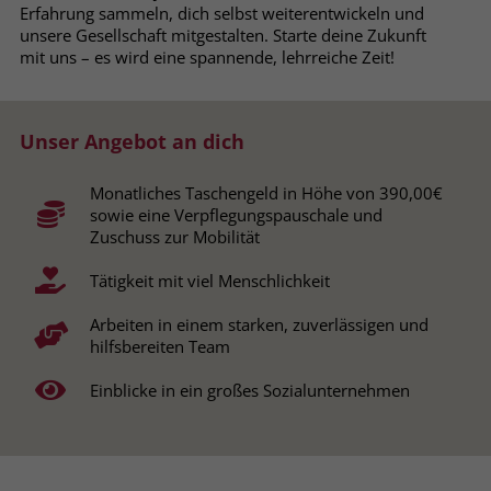
Erfahrung sammeln, dich selbst weiterentwickeln und
Browsers und die Einstellungen
unsere Gesellschaft mitgestalten. Starte deine Zukunft
exklusiv für diese Website zu speichern.
Name
PHPSESSID
mit uns – es wird eine spannende, lehrreiche Zeit!
Zweck
Dadurch wird gewährleistet, dass
Aktionen, die bei späteren Besuchen
Anbieter
stiftung-liebenau.de
derselben Website durchgeführt
Unser Angebot an dich
werden, mit derselben
Laufzeit
Session
Benutzerkennung verknüpft werden.
Monatliches Taschengeld in Höhe von 390,00€
Behält die Zustände des Benutzers bei
Zweck
sowie eine Verpflegungspauschale und
allen Seitenanfragen bei.
Name
_clsk
Zuschuss zur Mobilität
Tätigkeit mit viel Menschlichkeit
Anbieter
www.clarity.ms
Name
cookie_optin
Arbeiten in einem starken, zuverlässigen und
Laufzeit
1 Jahr
Anbieter
www.stiftung-liebenau.de
hilfsbereiten Team
Microsoft Clarity setzt dieses Cookie,
Laufzeit
1 Monat
Einblicke in ein großes Sozialunternehmen
um die Seitenaufrufe eines Benutzers
Zweck
zu speichern und in einer einzigen
Behält die Zustimmung des Benutzers
Zweck
Sitzungsaufzeichnung
zum Cookie Opt-In
zusammenzufassen.