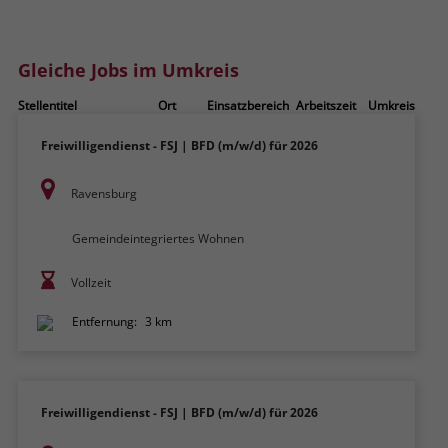
zeigen. Das _fbp-Cookie sammelt keine
persönlich identifizierbaren
Informationen und wird von Facebook
Gleiche Jobs im Umkreis
nur platziert, um Daten an das
Unternehmen zurückzusenden.
Stellentitel
Ort
Einsatzbereich
Arbeitszeit
Umkreis
Freiwilligendienst - FSJ | BFD (m/w/d) für 2026
Ravensburg
Gemeindeintegriertes Wohnen
Vollzeit
Entfernung:
3 km
Freiwilligendienst - FSJ | BFD (m/w/d) für 2026