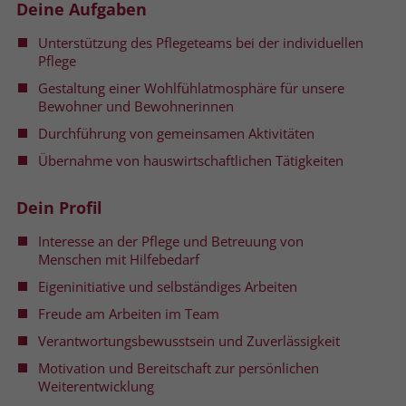
Deine Aufgaben
Name
__cf_bm
Unterstützung des Pflegeteams bei der individuellen
Name
_gcl_au
Pflege
Anbieter
.fonts.net
Anbieter
Google Ads
Gestaltung einer Wohlfühlatmosphäre für unsere
Bewohner und Bewohnerinnen
Laufzeit
30 Minuten
Laufzeit
90 Tage
Durchführung von gemeinsamen Aktivitäten
This cookie, set by Cloudflare, is used to
Zweck
Zweck
Enthält eine zufallsgenerierte User-ID.
Übernahme von hauswirtschaftlichen Tätigkeiten
support Cloudflare Bot Management.
Dein Profil
Name
_gcl_aw
Name
JSessionID
Interesse an der Pflege und Betreuung von
Anbieter
Google Ads
Menschen mit Hilfebedarf
Anbieter
jobs.stiftung-liebenau.de
Eigeninitiative und selbständiges Arbeiten
Laufzeit
90 Tage
Laufzeit
Session
Freude am Arbeiten im Team
Dieses Cookie wird gesetzt, wenn ein
Behält die Zustände des Benutzers bei
Verantwortungsbewusstsein und Zuverlässigkeit
Zweck
User über einen Klick auf eine Google
allen Seitenanfragen bei.
Motivation und Bereitschaft zur persönlichen
Werbeanzeige auf die Website gelangt.
Weiterentwicklung
Es enthält Informationen darüber,
Zweck