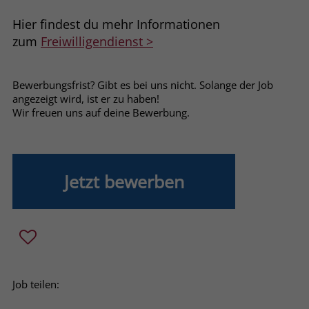
welche Werbeanzeige geklickt wurde,
sodass erzielte Erfolge wie z.B.
Hier findest du mehr Informationen
Bestellungen oder Kontaktanfragen der
zum
Freiwilligendienst >
Anzeige zugewiesen werden können.
Bewerbungsfrist? Gibt es bei uns nicht. Solange der Job
Name
_gcl_dc
angezeigt wird, ist er zu haben!
Wir freuen uns auf deine Bewerbung.
Anbieter
Google Ads
Laufzeit
90 Tage
Jetzt bewerben
Dieses Cookie wird gesetzt, wenn ein
User über einen Klick auf eine Google
Werbeanzeige auf die Website gelangt.
Es enthält Informationen darüber,
Zweck
welche Werbeanzeige geklickt wurde,
sodass erzielte Erfolge wie z.B.
Bestellungen oder Kontaktanfragen der
Job teilen:
Anzeige zugewiesen werden können.