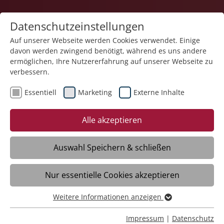
Datenschutzeinstellungen
Auf unserer Webseite werden Cookies verwendet. Einige
davon werden zwingend benötigt, während es uns andere
Karriere
ermöglichen, Ihre Nutzererfahrung auf unserer Webseite zu
verbessern.
Essentiell
Marketing
Externe Inhalte
Alle akzeptieren
Auswahl Speichern & schließen
Nur essentielle Cookies akzeptieren
Freiwilligendienst - FSJ | BFD (m/w/d) für
2026
Weitere Informationen anzeigen
Essentiell
Essentielle Cookies werden für grundlegende Funktionen
Impressum
|
Datenschutz