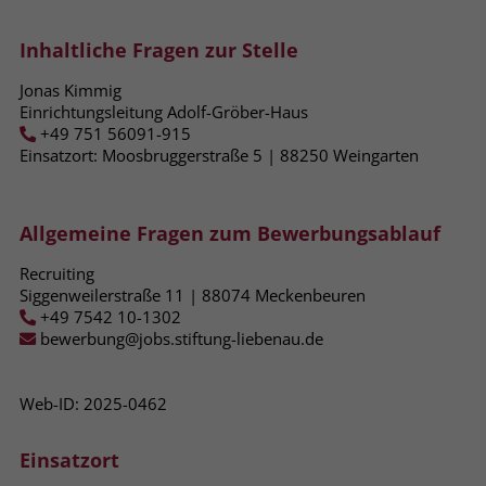
Name
_fbp
Inhaltliche Fragen zur Stelle
Anbieter
Facebook
Jonas Kimmig
Einrichtungsleitung Adolf-Gröber-Haus
+49 751 56091-915
Laufzeit
3 Monate
Einsatzort: Moosbruggerstraße 5 | 88250​ Weingarten
Der Zweck von _fbp ist vollständig auf
die Werbe- und Analysebemühungen
von Facebook zurückzuführen. Dieses
Allgemeine Fragen zum Bewerbungsablauf
Cookie ist ein Erstanbieter-Cookie, d. h.
Recruiting
Facebook platziert es, während ein
Siggenweilerstraße 11 | 88074 Meckenbeuren
Verbraucher auf Facebook ist. Dieses
+49 7542 10-1302
Cookie verfolgt die Besuche eines
bewerbung@jobs.stiftung-liebenau.de
Nutzers auf verschiedenen Websites
und meldet dieses Verhalten an
Zweck
Facebook. Facebook kann dann die
Web-ID: 2025-0462
gesammelten Daten nutzen, um den
Nutzer besser zu verstehen und
Einsatzort
bessere, relevantere Werbung zu