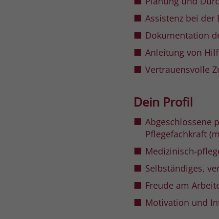
Planung und Durc
Assistenz bei der
Dokumentation de
Anleitung von Hil
Vertrauensvolle 
Dein Profil
Abgeschlossene p
Pflegefachkraft (
Medizinisch-pfle
Selbständiges, ve
Freude am Arbeite
Motivation und In