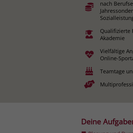
nach Berufser
Jahressonderz
Sozialleistu
Qualifiziert
Akademie
Vielfältige 
Online-Spor
Teamtage un
Multiprofess
Deine Aufgabe