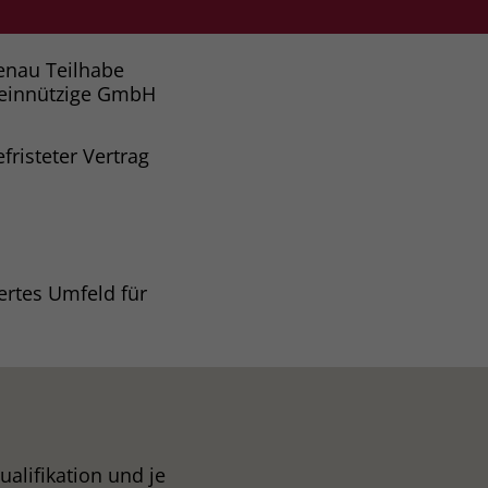
enau Teilhabe
einnützige GmbH
fristeter Vertrag
ertes Umfeld für
alifikation und je