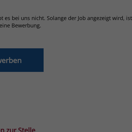
Laufzeit
3 Monate
 es bei uns nicht. Solange der Job angezeigt wird, is
Der Zweck von _fbp ist vollständig auf die
deine Bewerbung.
Werbe- und Analysebemühungen von
Facebook zurückzuführen. Dieses Cookie ist
ein Erstanbieter-Cookie, d. h. Facebook
platziert es, während ein Verbraucher auf
Facebook ist. Dieses Cookie verfolgt die
werben
Besuche eines Nutzers auf verschiedenen
Websites und meldet dieses Verhalten an
Zweck
Facebook. Facebook kann dann die
gesammelten Daten nutzen, um den Nutzer
besser zu verstehen und bessere, relevantere
Werbung zu zeigen. Das _fbp-Cookie sammelt
keine persönlich identifizierbaren
Informationen und wird von Facebook nur
platziert, um Daten an das Unternehmen
zurückzusenden.
n zur Stelle