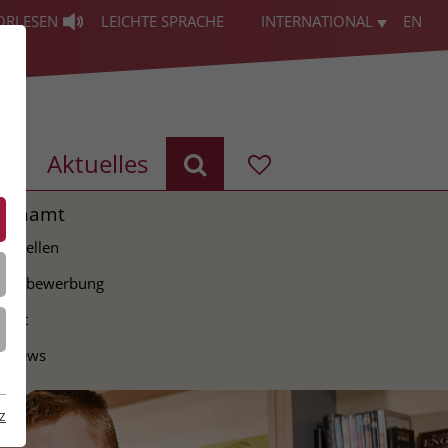
ORLESEN
LEICHTE SPRACHE
INTERNATIONAL
EN
g
Aktuelles
renamt
ie Stellen
tiativbewerbung
takt
erviews
z