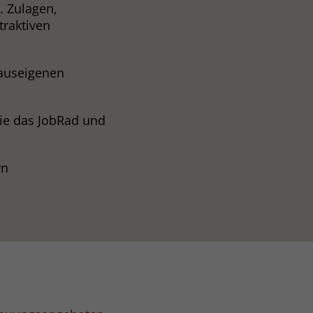
. Zulagen,
traktiven
hauseigenen
ie das JobRad und
rn