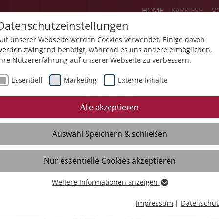
HOME
KARRIERE
V
Datenschutzeinstellungen
Auf unserer Webseite werden Cookies verwendet. Einige davon
werden zwingend benötigt, während es uns andere ermöglichen,
Ihre Nutzererfahrung auf unserer Webseite zu verbessern.
ereiche
Flexteam
Jobs
Ausbildun
Essentiell
Marketing
Externe Inhalte
Initiativbewerbung
Quereinstieg
Eh
Alle akzeptieren
Freie Stellen
Fre
Auswahl Speichern & schließen
Initiativbewerbung
Ini
Kontakt
Kon
Nur essentielle Cookies akzeptieren
Interviews
Int
Weitere Informationen anzeigen
Essentiell
Essentielle Cookies werden für grundlegende Funktionen der
Impressum
|
Datenschut
Webseite benötigt. Dadurch ist gewährleistet, dass die Webseite