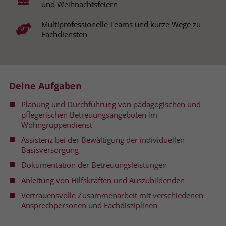
und Weihnachtsfeiern
Name
__cf_bm
Name
_gcl_au
Multiprofessionelle Teams und kurze Wege zu
Fachdiensten
Anbieter
.fonts.net
Anbieter
Google Ads
Laufzeit
30 Minuten
Laufzeit
90 Tage
This cookie, set by Cloudflare, is used to
Deine Aufgaben
Zweck
Zweck
Enthält eine zufallsgenerierte User-ID.
support Cloudflare Bot Management.
Planung und Durchführung von pädagogischen und
pflegerischen Betreuungsangeboten im
Name
_gcl_aw
Name
JSessionID
Wohngruppendienst
Assistenz bei der Bewältigung der individuellen
Anbieter
Google Ads
Anbieter
jobs.stiftung-liebenau.de
Basisversorgung
Laufzeit
90 Tage
Dokumentation der Betreuungsleistungen
Laufzeit
Session
Anleitung von Hilfskräften und Auszubildenden
Dieses Cookie wird gesetzt, wenn ein
Behält die Zustände des Benutzers bei
Zweck
Vertrauensvolle Zusammenarbeit mit verschiedenen
User über einen Klick auf eine Google
allen Seitenanfragen bei.
Ansprechpersonen und Fachdisziplinen
Werbeanzeige auf die Website gelangt.
Es enthält Informationen darüber,
Zweck