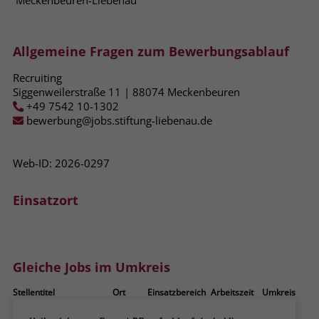
Meckenbeuren-Liebenau
zeigen. Das _fbp-Cookie sammelt keine
persönlich identifizierbaren
Informationen und wird von Facebook
Allgemeine Fragen zum Bewerbungsablauf
nur platziert, um Daten an das
Unternehmen zurückzusenden.
Recruiting
Siggenweilerstraße 11 | 88074 Meckenbeuren
+49 7542 10-1302
bewerbung@jobs.stiftung-liebenau.de
Web-ID: 2026-0297
Einsatzort
Gleiche Jobs im Umkreis
Stellentitel
Ort
Einsatzbereich
Arbeitszeit
Umkreis