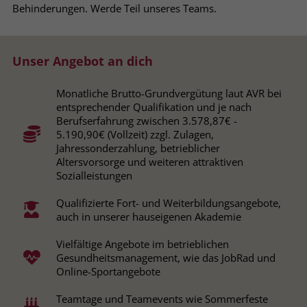
Behinderungen. Werde Teil unseres Teams.
Browsers und die Einstellungen
exklusiv für diese Website zu speichern.
Name
PHPSESSID
Zweck
Dadurch wird gewährleistet, dass
Aktionen, die bei späteren Besuchen
Unser Angebot an dich
Anbieter
stiftung-liebenau.de
derselben Website durchgeführt
werden, mit derselben
Laufzeit
Session
Monatliche Brutto-Grundvergütung laut AVR bei
Benutzerkennung verknüpft werden.
entsprechender Qualifikation und je nach
Berufserfahrung zwischen 3.578,87€ -
Behält die Zustände des Benutzers bei
Zweck
5.190,90€ (Vollzeit) zzgl. Zulagen,
allen Seitenanfragen bei.
Name
_clsk
Jahressonderzahlung, betrieblicher
Altersvorsorge und weiteren attraktiven
Sozialleistungen
Anbieter
www.clarity.ms
Name
cookie_optin
Qualifizierte Fort- und Weiterbildungsangebote,
Laufzeit
1 Jahr
Anbieter
www.stiftung-liebenau.de
auch in unserer hauseigenen Akademie
Microsoft Clarity setzt dieses Cookie,
Laufzeit
1 Monat
Vielfältige Angebote im betrieblichen
um die Seitenaufrufe eines Benutzers
Gesundheitsmanagement, wie das JobRad und
Zweck
zu speichern und in einer einzigen
Behält die Zustimmung des Benutzers
Online-Sportangebote
Zweck
Sitzungsaufzeichnung
zum Cookie Opt-In
zusammenzufassen.
Teamtage und Teamevents wie Sommerfeste