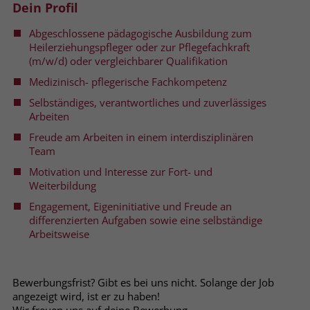
Dein Profil
welche Werbeanzeige geklickt wurde,
sodass erzielte Erfolge wie z.B.
Abgeschlossene pädagogische Ausbildung zum
Bestellungen oder Kontaktanfragen der
Heilerziehungspfleger oder zur Pflegefachkraft
Anzeige zugewiesen werden können.
(m/w/d) oder vergleichbarer Qualifikation
Medizinisch- pflegerische Fachkompetenz
Name
_gcl_dc
Selbständiges, verantwortliches und zuverlässiges
Arbeiten
Anbieter
Google Ads
Freude am Arbeiten in einem interdisziplinären
Team
Laufzeit
90 Tage
Motivation und Interesse zur Fort- und
Weiterbildung
Dieses Cookie wird gesetzt, wenn ein
User über einen Klick auf eine Google
Engagement, Eigeninitiative und Freude an
Werbeanzeige auf die Website gelangt.
differenzierten Aufgaben sowie eine selbständige
Es enthält Informationen darüber,
Arbeitsweise
Zweck
welche Werbeanzeige geklickt wurde,
sodass erzielte Erfolge wie z.B.
Bestellungen oder Kontaktanfragen der
Bewerbungsfrist? Gibt es bei uns nicht. Solange der Job
Anzeige zugewiesen werden können.
angezeigt wird, ist er zu haben!