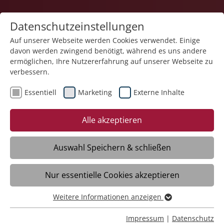
Datenschutzeinstellungen
Auf unserer Webseite werden Cookies verwendet. Einige
davon werden zwingend benötigt, während es uns andere
Karriere
ermöglichen, Ihre Nutzererfahrung auf unserer Webseite zu
verbessern.
Essentiell
Marketing
Externe Inhalte
Alle akzeptieren
Auswahl Speichern & schließen
Nur essentielle Cookies akzeptieren
Heilerziehungspfleger | Pflegefachkraft
(m/w/d)
Weitere Informationen anzeigen
Essentiell
Essentielle Cookies werden für grundlegende Funktionen
Impressum
|
Datenschutz