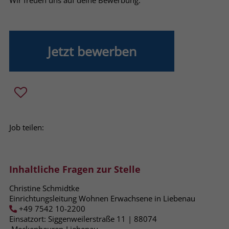
Wir freuen uns auf deine Bewerbung.
Name
_fbp
Anbieter
Facebook
Jetzt bewerben
Laufzeit
3 Monate
Der Zweck von _fbp ist vollständig auf
die Werbe- und Analysebemühungen
von Facebook zurückzuführen. Dieses
Cookie ist ein Erstanbieter-Cookie, d. h.
Job teilen:
Facebook platziert es, während ein
Verbraucher auf Facebook ist. Dieses
Cookie verfolgt die Besuche eines
Nutzers auf verschiedenen Websites
Inhaltliche Fragen zur Stelle
und meldet dieses Verhalten an
Zweck
Facebook. Facebook kann dann die
Christine Schmidtke
gesammelten Daten nutzen, um den
Einrichtungsleitung Wohnen Erwachsene in Liebenau
+49 7542 10-2200
Nutzer besser zu verstehen und
Einsatzort: Siggenweilerstraße 11 | 88074​
bessere, relevantere Werbung zu