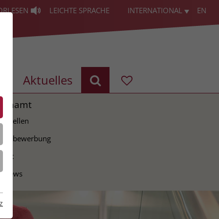
ORLESEN
LEICHTE SPRACHE
INTERNATIONAL
EN
g
Aktuelles
renamt
ie Stellen
tiativbewerbung
takt
erviews
z