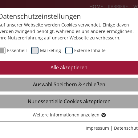
HOME
KARRIERE
V
Datenschutzeinstellungen
Auf unserer Webseite werden Cookies verwendet. Einige davon
werden zwingend benötigt, während es uns andere ermöglichen,
Ihre Nutzererfahrung auf unserer Webseite zu verbessern.
ereiche
Flexteam
Jobs
Ausbildun
Essentiell
Marketing
Externe Inhalte
Initiativbewerbung
Quereinstieg
Eh
Alle akzeptieren
Freie Stellen
Fre
Auswahl Speichern & schließen
Initiativbewerbung
Ini
Kontakt
Kon
Nur essentielle Cookies akzeptieren
Interviews
Int
Weitere Informationen anzeigen
Essentiell
Essentielle Cookies werden für grundlegende Funktionen der
Impressum
|
Datenschut
Webseite benötigt. Dadurch ist gewährleistet, dass die Webseite