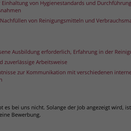
er Einhaltung von Hygienestandards und Durchführun
aßnahmen
Name
_gcl_dc
Nachfüllen von Reinigungsmitteln und Verbrauchsma
Anbieter
Google Ads
Laufzeit
90 Tage
ene Ausbildung erforderlich, Erfahrung in der Reinig
Dieses Cookie wird gesetzt, wenn ein User
über einen Klick auf eine Google
d zuverlässige Arbeitsweise
Werbeanzeige auf die Website gelangt. Es
tnisse zur Kommunikation mit verschiedenen intern
enthält Informationen darüber, welche
Zweck
n
Werbeanzeige geklickt wurde, sodass erzielte
Erfolge wie z.B. Bestellungen oder
Kontaktanfragen der Anzeige zugewiesen
werden können.
 es bei uns nicht. Solange der Job angezeigt wird, is
deine Bewerbung.
Name
_fbp
Anbieter
Facebook