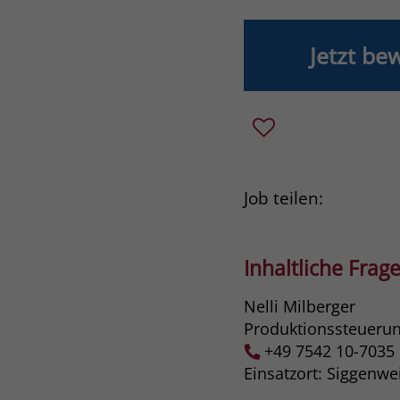
Jetzt be
Job teilen:
Inhaltliche Frage
Nelli Milberger
Produktionssteueru
+49 7542 10-7035
Einsatzort: Siggenw