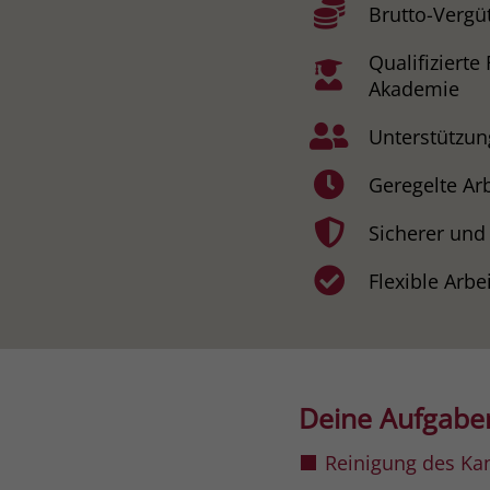
Brutto-Vergü
Qualifiziert
Akademie
Unterstützun
Geregelte Arb
Sicherer und 
Flexible Arbe
Deine Aufgabe
Reinigung des Ka