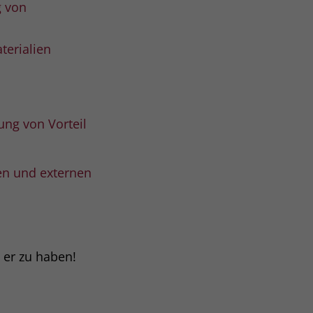
g von
terialien
ung von Vorteil
en und externen
t er zu haben!