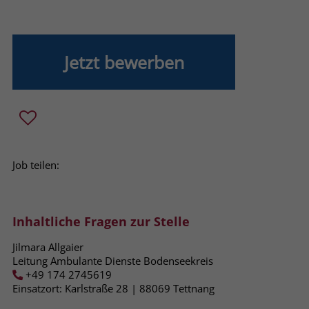
Name
_fbp
Anbieter
Facebook
Jetzt bewerben
Laufzeit
3 Monate
Der Zweck von _fbp ist vollständig auf
die Werbe- und Analysebemühungen
von Facebook zurückzuführen. Dieses
Cookie ist ein Erstanbieter-Cookie, d. h.
Job teilen:
Facebook platziert es, während ein
Verbraucher auf Facebook ist. Dieses
Cookie verfolgt die Besuche eines
Inhaltliche Fragen zur Stelle
Nutzers auf verschiedenen Websites
und meldet dieses Verhalten an
Zweck
Jilmara Allgaier
Facebook. Facebook kann dann die
Leitung Ambulante Dienste Bodenseekreis
gesammelten Daten nutzen, um den
+49 174 2745619
Nutzer besser zu verstehen und
Einsatzort: Karlstraße 28 | 88069​ Tettnang
bessere, relevantere Werbung zu