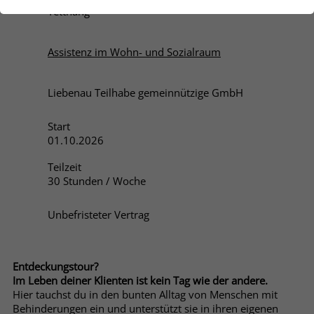
der Webseite benötigt. Dadurch ist gewährleistet, dass
Tettnang
die Webseite einwandfrei funktioniert.
Name
Cookie-Informationen anzeigen
be_lastLoginProvider
Assistenz im Wohn- und Sozialraum
Anbieter
stiftung-liebenau.de
Marketing
Liebenau Teilhabe gemeinnützige GmbH
Marketing Cookies helfen dabei, Daten zu sammeln, die
Laufzeit
3 Monate
es der Website ermöglicht zu verstehen, wie mit ihr
Start
interagiert wird. Diese Einblicke ermöglichen es die
Behält die Zustände des Benutzers bei
01.10.2026
Zweck
Website, sowohl den Inhalt zu verbessern als auch
allen Seitenanfragen bei.
bessere Funktionen zu entwickeln, die das
Teilzeit
Benutzererlebnis verbessern.
30 Stunden / Woche
Name
be_typo_user
Name
Cookie-Informationen anzeigen
_clck
Unbefristeter Vertrag
Anbieter
stiftung-liebenau.de
Anbieter
www.clarity.ms
Externe Inhalte
Laufzeit
3 Monate
Wir verwenden auf unserer Website externe Inhalte
Laufzeit
1 Jahr
Entdeckungstour?
(bspw. YouTube, HubSpot), um Ihnen zusätzliche
Im Leben deiner Klienten ist kein Tag wie der andere.
Behält die Zustände des Benutzers bei
Informationen anzubieten.
Hier tauchst du in den bunten Alltag von Menschen mit
Zweck
Microsoft Clarity setzt dieses Cookie,
allen Seitenanfragen bei.
Behinderungen ein und unterstützt sie in ihren eigenen
um die Clarity-Benutzerkennung des