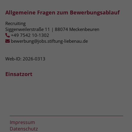
zeigen. Das _fbp-Cookie sammelt keine
persönlich identifizierbaren
Allgemeine Fragen zum Bewerbungsablauf
Informationen und wird von Facebook
nur platziert, um Daten an das
Recruiting
Unternehmen zurückzusenden.
Siggenweilerstraße 11 | 88074 Meckenbeuren
+49 7542 10-1302
bewerbung@jobs.stiftung-liebenau.de
Web-ID: 2026-0313
Einsatzort
Impressum
Datenschutz