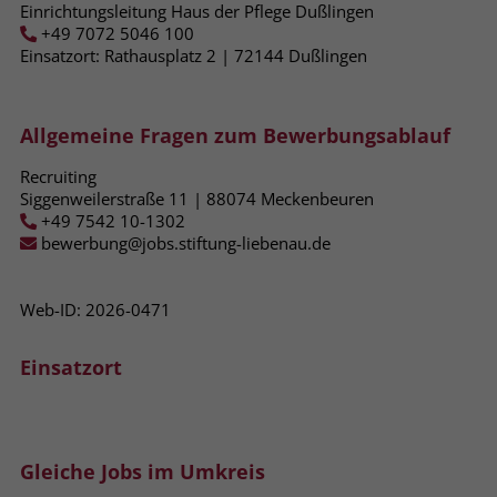
zeigen. Das _fbp-Cookie sammelt keine
Einrichtungsleitung Haus der Pflege Dußlingen
persönlich identifizierbaren
+49 7072 5046 100
Informationen und wird von Facebook
Einsatzort: Rathausplatz 2 | 72144​ Dußlingen
nur platziert, um Daten an das
Unternehmen zurückzusenden.
Allgemeine Fragen zum Bewerbungsablauf
Recruiting
Siggenweilerstraße 11 | 88074 Meckenbeuren
+49 7542 10-1302
bewerbung@jobs.stiftung-liebenau.de
Web-ID: 2026-0471
Einsatzort
Gleiche Jobs im Umkreis