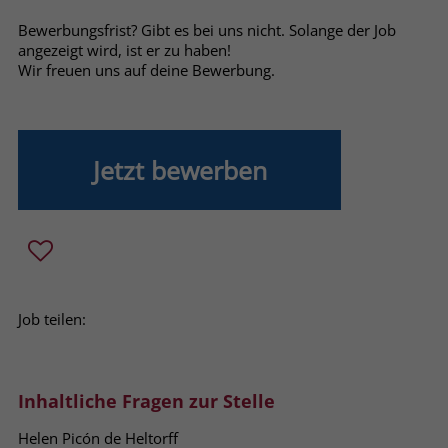
Bewerbungsfrist? Gibt es bei uns nicht. Solange der Job
Name
_fbp
angezeigt wird, ist er zu haben!
Wir freuen uns auf deine Bewerbung.
Anbieter
Facebook
Laufzeit
3 Monate
Jetzt bewerben
Der Zweck von _fbp ist vollständig auf
die Werbe- und Analysebemühungen
von Facebook zurückzuführen. Dieses
Cookie ist ein Erstanbieter-Cookie, d. h.
Facebook platziert es, während ein
Verbraucher auf Facebook ist. Dieses
Cookie verfolgt die Besuche eines
Job teilen:
Nutzers auf verschiedenen Websites
und meldet dieses Verhalten an
Zweck
Facebook. Facebook kann dann die
gesammelten Daten nutzen, um den
Inhaltliche Fragen zur Stelle
Nutzer besser zu verstehen und
bessere, relevantere Werbung zu
Helen Picón de Heltorff