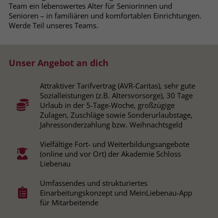
Team ein lebenswertes Alter für Seniorinnen und
Browsers und die Einstellungen
Senioren – in familiären und komfortablen Einrichtungen.
exklusiv für diese Website zu speichern.
Name
PHPSESSID
Werde Teil unseres Teams.
Zweck
Dadurch wird gewährleistet, dass
Aktionen, die bei späteren Besuchen
Anbieter
stiftung-liebenau.de
derselben Website durchgeführt
Unser Angebot an dich
werden, mit derselben
Laufzeit
Session
Benutzerkennung verknüpft werden.
Attraktiver Tarifvertrag (AVR-Caritas), sehr gute
Behält die Zustände des Benutzers bei
Zweck
Sozialleistungen (z.B. Altersvorsorge), 30 Tage
allen Seitenanfragen bei.
Name
_clsk
Urlaub in der 5-Tage-Woche, großzügige
Zulagen, Zuschläge sowie Sonderurlaubstage,
Jahressonderzahlung bzw. Weihnachtsgeld
Anbieter
www.clarity.ms
Name
cookie_optin
Vielfältige Fort- und Weiterbildungsangebote
Laufzeit
1 Jahr
Anbieter
www.stiftung-liebenau.de
(online und vor Ort) der Akademie Schloss
Liebenau
Microsoft Clarity setzt dieses Cookie,
Laufzeit
1 Monat
um die Seitenaufrufe eines Benutzers
Umfassendes und strukturiertes
Zweck
zu speichern und in einer einzigen
Behält die Zustimmung des Benutzers
Einarbeitungskonzept und MeinLiebenau-App
Zweck
Sitzungsaufzeichnung
zum Cookie Opt-In
für Mitarbeitende
zusammenzufassen.