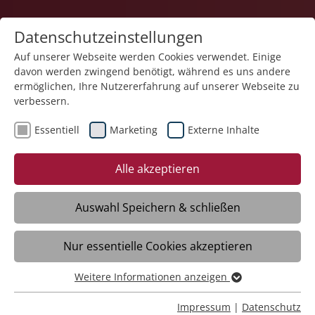
Datenschutzeinstellungen
Auf unserer Webseite werden Cookies verwendet. Einige
davon werden zwingend benötigt, während es uns andere
Karriere
ermöglichen, Ihre Nutzererfahrung auf unserer Webseite zu
verbessern.
Essentiell
Marketing
Externe Inhalte
Alle akzeptieren
Auswahl Speichern & schließen
Nur essentielle Cookies akzeptieren
Stellvertretende Pflegedienstleitung
(m/w/d)
Weitere Informationen anzeigen
Essentiell
Essentielle Cookies werden für grundlegende Funktionen
Impressum
|
Datenschutz