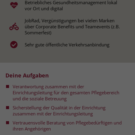
Betriebliches Gesundheitsmanagement lokal
vor Ort und digital
Name
__cf_bm
Name
_gcl_au
JobRad, Vergünstigungen bei vielen Marken
Anbieter
.fonts.net
über Corporate Benefits und Teamevents (z.B.
Anbieter
Google Ads
Sommerfest)
Laufzeit
30 Minuten
Laufzeit
90 Tage
Sehr gute öffentliche Verkehrsanbindung
This cookie, set by Cloudflare, is used to
Zweck
Zweck
Enthält eine zufallsgenerierte User-ID.
support Cloudflare Bot Management.
Name
_gcl_aw
Name
JSessionID
Deine Aufgaben
Anbieter
Google Ads
Verantwortung zusammen mit der
Anbieter
jobs.stiftung-liebenau.de
Einrichtungsleitung für den gesamten Pflegebereich
Laufzeit
90 Tage
und die soziale Betreuung
Laufzeit
Session
Sicherstellung der Qualität in der Einrichtung
Dieses Cookie wird gesetzt, wenn ein
Behält die Zustände des Benutzers bei
zusammen mit der Einrichtungsleitung
Zweck
User über einen Klick auf eine Google
allen Seitenanfragen bei.
Vertrauensvolle Beratung von Pflegebedürftigen und
Werbeanzeige auf die Website gelangt.
ihren Angehörigen
Es enthält Informationen darüber,
Zweck