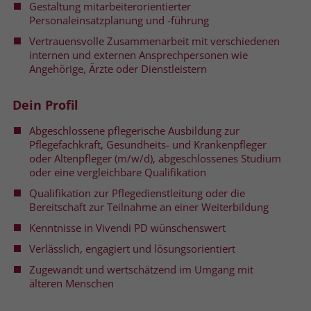
Gestaltung mitarbeiterorientierter
welche Werbeanzeige geklickt wurde,
Personaleinsatzplanung und -führung
sodass erzielte Erfolge wie z.B.
Bestellungen oder Kontaktanfragen der
Vertrauensvolle Zusammenarbeit mit verschiedenen
Anzeige zugewiesen werden können.
internen und externen Ansprechpersonen wie
Angehörige, Ärzte oder Dienstleistern
Name
_gcl_dc
Dein Profil
Anbieter
Google Ads
Abgeschlossene pflegerische Ausbildung zur
Pflegefachkraft, Gesundheits- und Krankenpfleger
Laufzeit
90 Tage
oder Altenpfleger (m/w/d), abgeschlossenes Studium
oder eine vergleichbare Qualifikation
Dieses Cookie wird gesetzt, wenn ein
Qualifikation zur Pflegedienstleitung oder die
User über einen Klick auf eine Google
Bereitschaft zur Teilnahme an einer Weiterbildung
Werbeanzeige auf die Website gelangt.
Kenntnisse in Vivendi PD wünschenswert
Es enthält Informationen darüber,
Zweck
welche Werbeanzeige geklickt wurde,
Verlässlich, engagiert und lösungsorientiert
sodass erzielte Erfolge wie z.B.
Zugewandt und wertschätzend im Umgang mit
Bestellungen oder Kontaktanfragen der
älteren Menschen
Anzeige zugewiesen werden können.