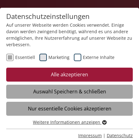
Datenschutzeinstellungen
Auf unserer Webseite werden Cookies verwendet. Einige
davon werden zwingend benötigt, während es uns andere
Karriere
ermöglichen, Ihre Nutzererfahrung auf unserer Webseite zu
verbessern.
Essentiell
Marketing
Externe Inhalte
Alle akzeptieren
Auswahl Speichern & schließen
Nur essentielle Cookies akzeptieren
Unterstützung für die Samstags- und
Ferienbetreuung (m/w/d)
Weitere Informationen anzeigen
Essentiell
Essentielle Cookies werden für grundlegende Funktionen
Impressum
|
Datenschutz