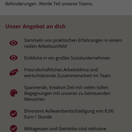
Behinderungen. Werde Teil unseres Teams.
Browsers und die Einstellungen
exklusiv für diese Website zu speichern.
Name
PHPSESSID
Zweck
Dadurch wird gewährleistet, dass
Aktionen, die bei späteren Besuchen
Unser Angebot an dich
Anbieter
stiftung-liebenau.de
derselben Website durchgeführt
werden, mit derselben
Laufzeit
Session
Sammeln von praktischen Erfahrungen in einem
Benutzerkennung verknüpft werden.
realen Arbeitsumfeld
Behält die Zustände des Benutzers bei
Zweck
Einblicke in ein großes Sozialunternehmen
allen Seitenanfragen bei.
Name
_clsk
Freundschaftliches Arbeitsklima und
wertschätzende Zusammenarbeit im Team
Anbieter
www.clarity.ms
Name
cookie_optin
Spannende, kreative Zeit mit vielen tollen
Laufzeit
1 Jahr
Anbieter
www.stiftung-liebenau.de
Begegnungen mit unseren zu betreuenden
Menschen
Microsoft Clarity setzt dieses Cookie,
Laufzeit
1 Monat
um die Seitenaufrufe eines Benutzers
Ehrenamt Aufwandsentschädigung von 8,00
Zweck
zu speichern und in einer einzigen
Behält die Zustimmung des Benutzers
Euro / Stunde
Zweck
Sitzungsaufzeichnung
zum Cookie Opt-In
zusammenzufassen.
Mittagessen und Getränke sind inklusive