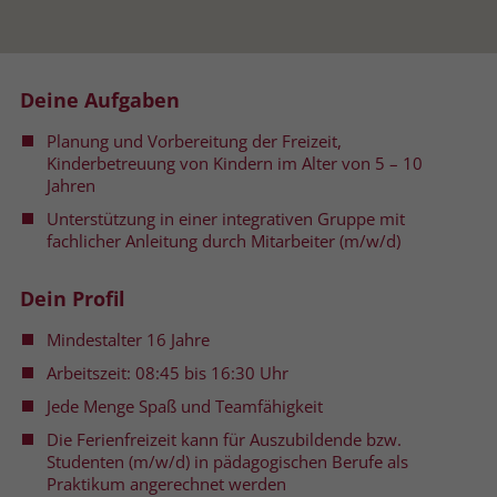
Name
__cf_bm
Name
_gcl_au
Anbieter
.fonts.net
Deine Aufgaben
Anbieter
Google Ads
Laufzeit
30 Minuten
Planung und Vorbereitung der Freizeit,
Laufzeit
90 Tage
Kinderbetreuung von Kindern im Alter von 5 – 10
This cookie, set by Cloudflare, is used to
Jahren
Zweck
Zweck
Enthält eine zufallsgenerierte User-ID.
support Cloudflare Bot Management.
Unterstützung in einer integrativen Gruppe mit
fachlicher Anleitung durch Mitarbeiter (m/w/d)
Name
_gcl_aw
Name
JSessionID
Dein Profil
Anbieter
Google Ads
Anbieter
jobs.stiftung-liebenau.de
Mindestalter 16 Jahre
Laufzeit
90 Tage
Laufzeit
Session
Arbeitszeit: 08:45 bis 16:30 Uhr
Jede Menge Spaß und Teamfähigkeit
Dieses Cookie wird gesetzt, wenn ein
Behält die Zustände des Benutzers bei
Zweck
User über einen Klick auf eine Google
Die Ferienfreizeit kann für Auszubildende bzw.
allen Seitenanfragen bei.
Werbeanzeige auf die Website gelangt.
Studenten (m/w/d) in pädagogischen Berufe als
Es enthält Informationen darüber,
Praktikum angerechnet werden
Zweck