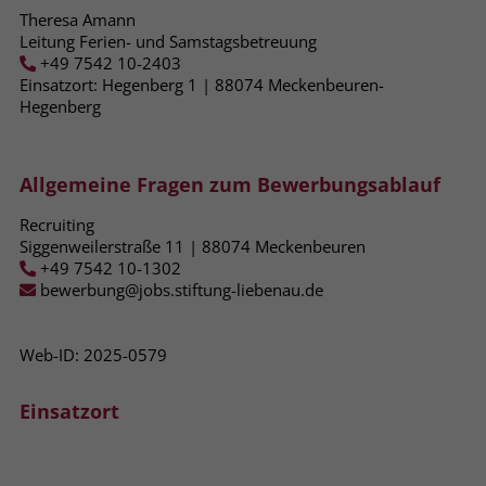
Theresa Amann
Leitung Ferien- und Samstagsbetreuung
Name
_fbp
+49 7542 10-2403
Einsatzort: Hegenberg 1 | 88074​ Meckenbeuren-
Anbieter
Facebook
Hegenberg
Laufzeit
3 Monate
Der Zweck von _fbp ist vollständig auf
Allgemeine Fragen zum Bewerbungsablauf
die Werbe- und Analysebemühungen
Recruiting
von Facebook zurückzuführen. Dieses
Siggenweilerstraße 11 | 88074 Meckenbeuren
Cookie ist ein Erstanbieter-Cookie, d. h.
+49 7542 10-1302
Facebook platziert es, während ein
bewerbung@jobs.stiftung-liebenau.de
Verbraucher auf Facebook ist. Dieses
Cookie verfolgt die Besuche eines
Nutzers auf verschiedenen Websites
Web-ID: 2025-0579
und meldet dieses Verhalten an
Zweck
Facebook. Facebook kann dann die
Einsatzort
gesammelten Daten nutzen, um den
Nutzer besser zu verstehen und
bessere, relevantere Werbung zu