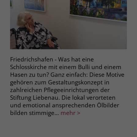
zeigen. Das _fbp-Cookie sammelt keine
persönlich identifizierbaren
Informationen und wird von Facebook
nur platziert, um Daten an das
Unternehmen zurückzusenden.
Friedrichshafen - Was hat eine
Schlosskirche mit einem Bulli und einem
Hasen zu tun? Ganz einfach: Diese Motive
gehören zum Gestaltungskonzept in
zahlreichen Pflegeeinrichtungen der
Stiftung Liebenau. Die lokal verorteten
und emotional ansprechenden Ölbilder
bilden stimmige…
mehr >