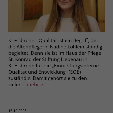
Name
__cf_bm
Name
_gcl_au
Anbieter
.fonts.net
Anbieter
Google Ads
Laufzeit
30 Minuten
Laufzeit
90 Tage
Kressbronn - Qualität ist ein Begriff, der
This cookie, set by Cloudflare, is used to
Zweck
Zweck
Enthält eine zufallsgenerierte User-ID.
die Altenpflegerin Nadine Löhlein ständig
support Cloudflare Bot Management.
begleitet. Denn sie ist im Haus der Pflege
St. Konrad der Stiftung Liebenau in
Name
_gcl_aw
Name
JSessionID
Kressbronn für die „Einrichtungsinterne
Qualität und Entwicklung“ (EQE)
Anbieter
Google Ads
Anbieter
jobs.stiftung-liebenau.de
zuständig. Damit gehört sie zu den
Laufzeit
90 Tage
vielen…
mehr >
Laufzeit
Session
Dieses Cookie wird gesetzt, wenn ein
Behält die Zustände des Benutzers bei
Zweck
User über einen Klick auf eine Google
allen Seitenanfragen bei.
Werbeanzeige auf die Website gelangt.
Es enthält Informationen darüber,
16.12.2025
Zweck