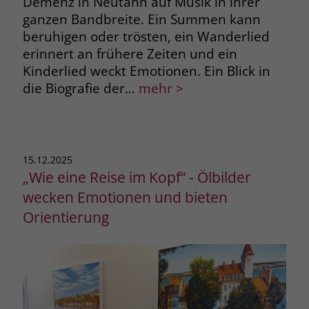
Demenz in Neutann auf Musik in ihrer
ganzen Bandbreite. Ein Summen kann
Name
_fbp
beruhigen oder trösten, ein Wanderlied
erinnert an frühere Zeiten und ein
Anbieter
Facebook
Kinderlied weckt Emotionen. Ein Blick in
Laufzeit
3 Monate
die Biografie der…
mehr >
Der Zweck von _fbp ist vollständig auf
die Werbe- und Analysebemühungen
von Facebook zurückzuführen. Dieses
15.12.2025
Cookie ist ein Erstanbieter-Cookie, d. h.
„Wie eine Reise im Kopf“ - Ölbilder
Facebook platziert es, während ein
Verbraucher auf Facebook ist. Dieses
wecken Emotionen und bieten
Cookie verfolgt die Besuche eines
Orientierung
Nutzers auf verschiedenen Websites
und meldet dieses Verhalten an
Zweck
Facebook. Facebook kann dann die
gesammelten Daten nutzen, um den
Nutzer besser zu verstehen und
bessere, relevantere Werbung zu