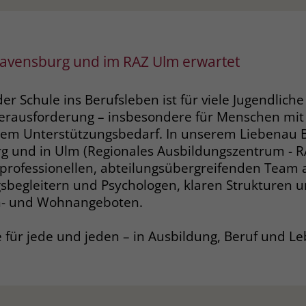
Name
_gcl_dc
avensburg und im RAZ Ulm erwartet
Anbieter
Google Ads
Laufzeit
90 Tage
r Schule ins Berufsleben ist für viele Jugendlich
erausforderung – insbesondere für Menschen mit
Dieses Cookie wird gesetzt, wenn ein User
llem Unterstützungsbedarf. In unserem Liebenau 
über einen Klick auf eine Google
g und in Ulm (Regionales Ausbildungszentrum - RA
Werbeanzeige auf die Website gelangt. Es
iprofessionellen, abteilungsübergreifenden Team
enthält Informationen darüber, welche
Zweck
sbegleitern und Psychologen, klaren Strukturen un
Werbeanzeige geklickt wurde, sodass erzielte
Erfolge wie z.B. Bestellungen oder
n- und Wohnangeboten.
Kontaktanfragen der Anzeige zugewiesen
werden können.
e für jede und jeden – in Ausbildung, Beruf und L
Name
_fbp
Anbieter
Facebook