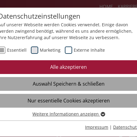
HOME
KARRIER
Datenschutzeinstellungen
Auf unserer Webseite werden Cookies verwendet. Einige davon
werden zwingend benötigt, während es uns andere ermöglichen,
Ihre Nutzererfahrung auf unserer Webseite zu verbessern.
Angebote
Über uns
Aktuelles
Essentiell
Marketing
Externe Inhalte
Alle akzeptieren
Auswahl Speichern & schließen
Nur essentielle Cookies akzeptieren
erung finden
Weitere Informationen anzeigen
Essentiell
Essentielle Cookies werden für grundlegende Funktionen der
Impressum
|
Datenschut
BBW Ravensburg und RAZ Ulm
Webseite benötigt. Dadurch ist gewährleistet, dass die Webseite