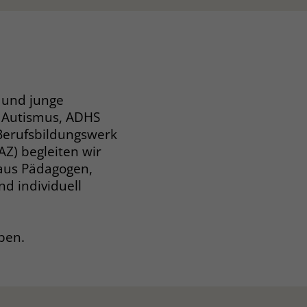
e und junge
 Autismus, ADHS
Berufsbildungswerk
Z) begleiten wir
 aus Pädagogen,
d individuell
eben.