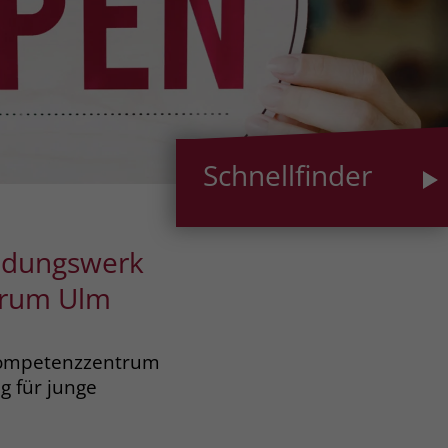
Schnellfinder
ildungswerk
trum Ulm
 Kompetenzzentrum
g für junge