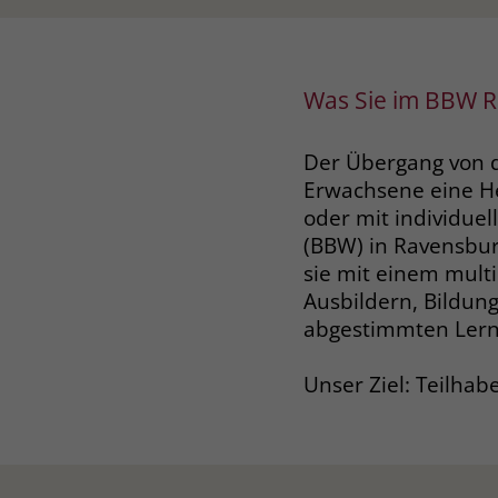
Was Sie im BBW R
Der Übergang von de
Erwachsene eine H
oder mit individue
(BBW) in Ravensbur
sie mit einem mult
Ausbildern, Bildung
abgestimmten Ler
Unser Ziel: Teilhab