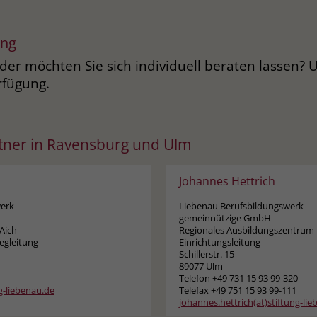
ung
der möchten Sie sich individuell beraten lassen? 
rfügung.
tner in Ravensburg und Ulm
Johannes Hettrich
werk
Liebenau Berufsbildungswerk
gemeinnützige GmbH
Aich
Regionales Ausbildungszentrum
egleitung
Einrichtungsleitung
Schillerstr. 15
89077 Ulm
Telefon +49 731 15 93 99-320
ng-liebenau.de
Telefax +49 751 15 93 99-111
johannes.hettrich(at)stiftung-li