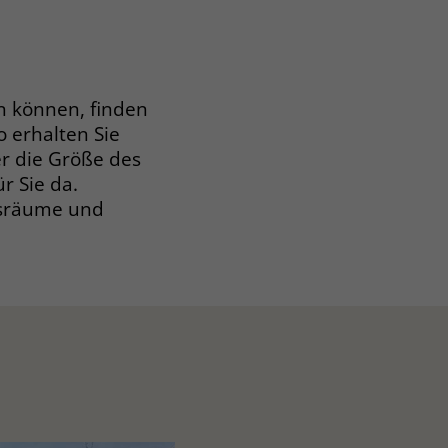
n können, finden
o erhalten Sie
r die Größe des
r Sie da.
htsräume und