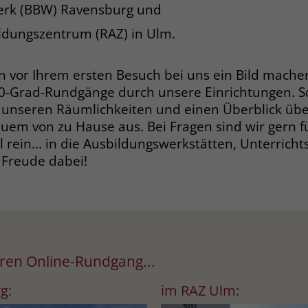
Zweck
erk (BBW) Ravensburg und
dass Aktionen, die bei späteren Besuchen
Name
PHPSESSID
derselben Website durchgeführt werden, mit
ldungszentrum (RAZ) in Ulm.
derselben Benutzerkennung verknüpft
Anbieter
stiftung-liebenau.de
werden.
on vor Ihrem ersten Besuch bei uns ein Bild mache
Laufzeit
Session
360-Grad-Rundgänge durch unsere Einrichtungen. S
Name
_clsk
 unseren Räumlichkeiten und einen Überblick übe
Behält die Zustände des Benutzers bei allen
Zweck
Seitenanfragen bei.
em von zu Hause aus. Bei Fragen sind wir gern fü
Anbieter
www.clarity.ms
 rein... in die Ausbildungswerkstätten, Unterric
 Freude dabei!
Laufzeit
1 Jahr
Name
cookie_optin
Microsoft Clarity setzt dieses Cookie, um die
Anbieter
www.stiftung-liebenau.de
Seitenaufrufe eines Benutzers zu speichern
Zweck
und in einer einzigen Sitzungsaufzeichnung
Laufzeit
1 Monat
zusammenzufassen.
Behält die Zustimmung des Benutzers zum
Ihren Online-Rundgang...
Zweck
Cookie Opt-In
Name
_gcl_au
g:
im RAZ Ulm: