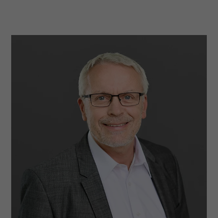
Erstuntersuchungen und
welche Werbeanzeige geklickt wurde,
befundabhängig weitere
sodass erzielte Erfolge wie z.B.
Untersuchungen und Planungen
Bestellungen oder Kontaktanfragen der
Anzeige zugewiesen werden können.
Notfall- und Wundversorgung
Vorsorgeuntersuchungen
Name
_gcl_dc
Gesundheitsprophylaktische
Maßnahmen einschl. offiziell
Anbieter
Google Ads
empfohlener Impfungen
Laufzeit
90 Tage
Gruppenvisiten und Hausbesuche
Dieses Cookie wird gesetzt, wenn ein
Koordination der
User über einen Klick auf eine Google
Heilmittelversorgung
Werbeanzeige auf die Website gelangt.
Es enthält Informationen darüber,
Zweck
welche Werbeanzeige geklickt wurde,
sodass erzielte Erfolge wie z.B.
Bestellungen oder Kontaktanfragen der
Anzeige zugewiesen werden können.