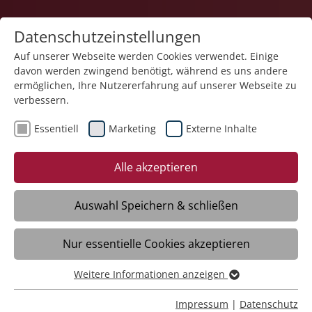
Datenschutzeinstellungen
Auf unserer Webseite werden Cookies verwendet. Einige
davon werden zwingend benötigt, während es uns andere
Gesundheit
ermöglichen, Ihre Nutzererfahrung auf unserer Webseite zu
verbessern.
Essentiell
Marketing
Externe Inhalte
Alle akzeptieren
Auswahl Speichern & schließen
Allgemeinmedizinische
Nur essentielle Cookies akzeptieren
Institutsambulanz
Weitere Informationen anzeigen
Meckenbeuren
Essentiell
Essentielle Cookies werden für grundlegende Funktionen
Impressum
|
Datenschutz