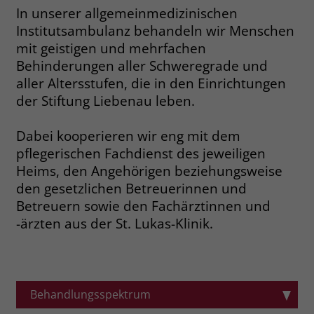
In unserer allgemeinmedizinischen
Name
__cf_bm
Institutsambulanz behandeln wir Menschen
Name
_gcl_au
mit geistigen und mehrfachen
Anbieter
.fonts.net
Anbieter
Google Ads
Behinderungen aller Schweregrade und
aller Altersstufen, die in den Einrichtungen
Laufzeit
30 Minuten
Laufzeit
90 Tage
der Stiftung Liebenau leben.
This cookie, set by Cloudflare, is used to
Zweck
Zweck
Enthält eine zufallsgenerierte User-ID.
support Cloudflare Bot Management.
Dabei kooperieren wir eng mit dem
pflegerischen Fachdienst des jeweiligen
Name
_gcl_aw
Heims, den Angehörigen beziehungsweise
Name
JSessionID
den gesetzlichen Betreuerinnen und
Anbieter
Google Ads
Anbieter
jobs.stiftung-liebenau.de
Betreuern sowie den Fachärztinnen und
-ärzten aus der St. Lukas-Klinik.
Laufzeit
90 Tage
Laufzeit
Session
Dieses Cookie wird gesetzt, wenn ein
Behält die Zustände des Benutzers bei
Zweck
User über einen Klick auf eine Google
allen Seitenanfragen bei.
Werbeanzeige auf die Website gelangt.
Behandlungsspektrum
Es enthält Informationen darüber,
Zweck