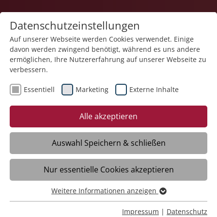
Datenschutzeinstellungen
Auf unserer Webseite werden Cookies verwendet. Einige
davon werden zwingend benötigt, während es uns andere
Karriere
ermöglichen, Ihre Nutzererfahrung auf unserer Webseite zu
verbessern.
Essentiell
Marketing
Externe Inhalte
21.07.2025
Stiftung Liebenau feiert
Alle akzeptieren
Gemeinschaft in Vielfalt
Auswahl Speichern & schließen
Meckenbeuren/Liebenau – 5000 Gäste
Nur essentielle Cookies akzeptieren
folgen der Einladung zum Fest für
Mitarbeitende und erleben eine „Reise
Weitere Informationen anzeigen
durch das Stiftungseuropa“. Sie kümmern
Essentiell
sich um ältere Menschen oder Menschen
Essentielle Cookies werden für grundlegende Funktionen
Impressum
|
Datenschutz