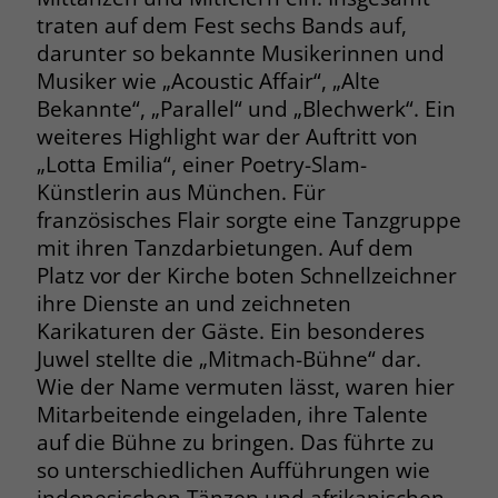
welche Werbeanzeige geklickt wurde,
traten auf dem Fest sechs Bands auf,
sodass erzielte Erfolge wie z.B.
darunter so bekannte Musikerinnen und
Bestellungen oder Kontaktanfragen der
Musiker wie „Acoustic Affair“, „Alte
Anzeige zugewiesen werden können.
Bekannte“, „Parallel“ und „Blechwerk“. Ein
weiteres Highlight war der Auftritt von
Name
_gcl_dc
„Lotta Emilia“, einer Poetry-Slam-
Künstlerin aus München. Für
Anbieter
Google Ads
französisches Flair sorgte eine Tanzgruppe
mit ihren Tanzdarbietungen. Auf dem
Laufzeit
90 Tage
Platz vor der Kirche boten Schnellzeichner
Dieses Cookie wird gesetzt, wenn ein
ihre Dienste an und zeichneten
User über einen Klick auf eine Google
Karikaturen der Gäste. Ein besonderes
Werbeanzeige auf die Website gelangt.
Juwel stellte die „Mitmach-Bühne“ dar.
Es enthält Informationen darüber,
Wie der Name vermuten lässt, waren hier
Zweck
welche Werbeanzeige geklickt wurde,
Mitarbeitende eingeladen, ihre Talente
sodass erzielte Erfolge wie z.B.
auf die Bühne zu bringen. Das führte zu
Bestellungen oder Kontaktanfragen der
so unterschiedlichen Aufführungen wie
Anzeige zugewiesen werden können.
indonesischen Tänzen und afrikanischen