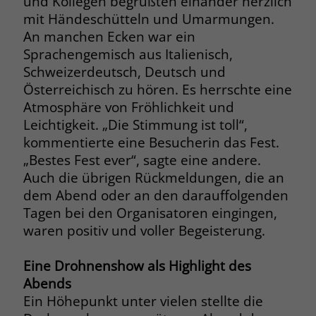
und Kollegen begrüßten einander herzlich
zeigen. Das _fbp-Cookie sammelt keine
mit Händeschütteln und Umarmungen.
persönlich identifizierbaren
An manchen Ecken war ein
Informationen und wird von Facebook
nur platziert, um Daten an das
Sprachengemisch aus Italienisch,
Unternehmen zurückzusenden.
Schweizerdeutsch, Deutsch und
Österreichisch zu hören. Es herrschte eine
Atmosphäre von Fröhlichkeit und
Leichtigkeit. „Die Stimmung ist toll“,
kommentierte eine Besucherin das Fest.
„Bestes Fest ever“, sagte eine andere.
Auch die übrigen Rückmeldungen, die an
dem Abend oder an den darauffolgenden
Tagen bei den Organisatoren eingingen,
waren positiv und voller Begeisterung.
Eine Drohnenshow als Highlight des
Abends
Ein Höhepunkt unter vielen stellte die