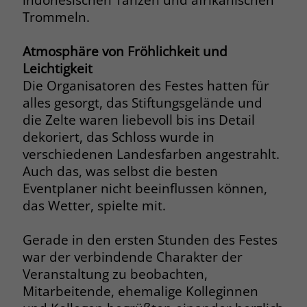
Trommeln.
Name
_fbp
Atmosphäre von Fröhlichkeit und
Anbieter
Facebook
Leichtigkeit
Die Organisatoren des Festes hatten für
Laufzeit
3 Monate
alles gesorgt, das Stiftungsgelände und
Der Zweck von _fbp ist vollständig auf
die Zelte waren liebevoll bis ins Detail
die Werbe- und Analysebemühungen
dekoriert, das Schloss wurde in
von Facebook zurückzuführen. Dieses
verschiedenen Landesfarben angestrahlt.
Cookie ist ein Erstanbieter-Cookie, d. h.
Auch das, was selbst die besten
Facebook platziert es, während ein
Eventplaner nicht beeinflussen können,
Verbraucher auf Facebook ist. Dieses
das Wetter, spielte mit.
Cookie verfolgt die Besuche eines
Nutzers auf verschiedenen Websites
und meldet dieses Verhalten an
Gerade in den ersten Stunden des Festes
Zweck
Facebook. Facebook kann dann die
war der verbindende Charakter der
gesammelten Daten nutzen, um den
Veranstaltung zu beobachten,
Nutzer besser zu verstehen und
Mitarbeitende, ehemalige Kolleginnen
bessere, relevantere Werbung zu