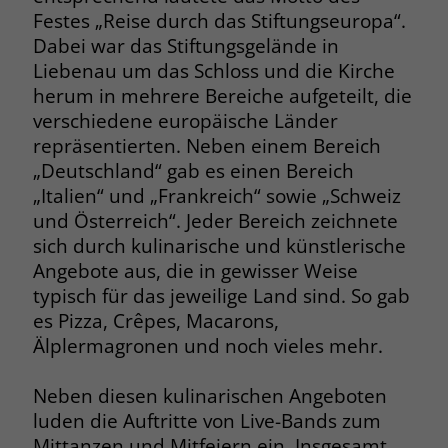
Festes „Reise durch das Stiftungseuropa“.
Name
__cf_bm
Dabei war das Stiftungsgelände in
Name
_gcl_au
Liebenau um das Schloss und die Kirche
Anbieter
.fonts.net
Anbieter
Google Ads
herum in mehrere Bereiche aufgeteilt, die
Laufzeit
30 Minuten
verschiedene europäische Länder
Laufzeit
90 Tage
repräsentierten. Neben einem Bereich
This cookie, set by Cloudflare, is used to
„Deutschland“ gab es einen Bereich
Zweck
Zweck
Enthält eine zufallsgenerierte User-ID.
support Cloudflare Bot Management.
„Italien“ und „Frankreich“ sowie „Schweiz
und Österreich“. Jeder Bereich zeichnete
Name
_gcl_aw
sich durch kulinarische und künstlerische
Name
JSessionID
Angebote aus, die in gewisser Weise
Anbieter
Google Ads
Anbieter
jobs.stiftung-liebenau.de
typisch für das jeweilige Land sind. So gab
es Pizza, Crêpes, Macarons,
Laufzeit
90 Tage
Laufzeit
Session
Älplermagronen und noch vieles mehr.
Dieses Cookie wird gesetzt, wenn ein
Behält die Zustände des Benutzers bei
Zweck
User über einen Klick auf eine Google
Neben diesen kulinarischen Angeboten
allen Seitenanfragen bei.
Werbeanzeige auf die Website gelangt.
luden die Auftritte von Live-Bands zum
Es enthält Informationen darüber,
Mittanzen und Mitfeiern ein. Insgesamt
Zweck