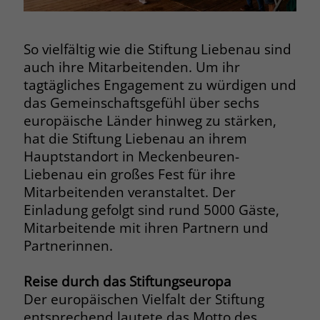
Browsers und die Einstellungen
exklusiv für diese Website zu speichern.
Name
PHPSESSID
Zweck
Dadurch wird gewährleistet, dass
So vielfältig wie die Stiftung Liebenau sind
Aktionen, die bei späteren Besuchen
auch ihre Mitarbeitenden. Um ihr
Anbieter
stiftung-liebenau.de
derselben Website durchgeführt
tagtägliches Engagement zu würdigen und
werden, mit derselben
Laufzeit
Session
das Gemeinschaftsgefühl über sechs
Benutzerkennung verknüpft werden.
europäische Länder hinweg zu stärken,
Behält die Zustände des Benutzers bei
Zweck
hat die Stiftung Liebenau an ihrem
allen Seitenanfragen bei.
Name
_clsk
Hauptstandort in Meckenbeuren-
Liebenau ein großes Fest für ihre
Anbieter
www.clarity.ms
Name
cookie_optin
Mitarbeitenden veranstaltet. Der
Einladung gefolgt sind rund 5000 Gäste,
Laufzeit
1 Jahr
Anbieter
www.stiftung-liebenau.de
Mitarbeitende mit ihren Partnern und
Partnerinnen.
Microsoft Clarity setzt dieses Cookie,
Laufzeit
1 Monat
um die Seitenaufrufe eines Benutzers
Zweck
zu speichern und in einer einzigen
Reise durch das Stiftungseuropa
Behält die Zustimmung des Benutzers
Zweck
Sitzungsaufzeichnung
zum Cookie Opt-In
Der europäischen Vielfalt der Stiftung
zusammenzufassen.
entsprechend lautete das Motto des