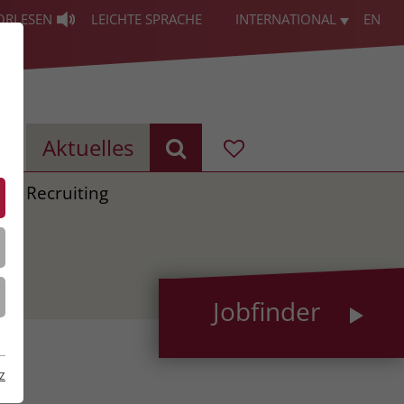
ORLESEN
LEICHTE SPRACHE
INTERNATIONAL
EN
g
Aktuelles
g & Recruiting
Jobfinder
z