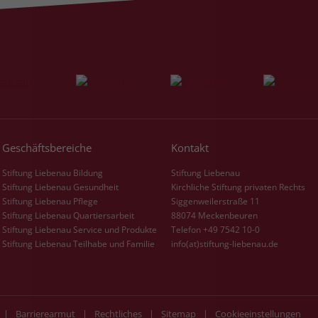
Laufzeit
3 Monate
Der Zweck von _fbp ist vollständig auf die
Werbe- und Analysebemühungen von
Facebook zurückzuführen. Dieses Cookie ist
ein Erstanbieter-Cookie, d. h. Facebook
platziert es, während ein Verbraucher auf
Facebook ist. Dieses Cookie verfolgt die
Geschäftsbereiche
Kontakt
Besuche eines Nutzers auf verschiedenen
Websites und meldet dieses Verhalten an
Stiftung Liebenau Bildung
Stiftung Liebenau
Zweck
Facebook. Facebook kann dann die
Stiftung Liebenau Gesundheit
Kirchliche Stiftung privaten Rechts
gesammelten Daten nutzen, um den Nutzer
Stiftung Liebenau Pflege
Siggenweilerstraße 11
besser zu verstehen und bessere, relevantere
Stiftung Liebenau Quartiersarbeit
88074 Meckenbeuren
Werbung zu zeigen. Das _fbp-Cookie sammelt
Stiftung Liebenau Service und Produkte
Telefon +49 7542 10-0
Stiftung Liebenau Teilhabe und Familie
info(at)stiftung-liebenau.de
keine persönlich identifizierbaren
Informationen und wird von Facebook nur
platziert, um Daten an das Unternehmen
zurückzusenden.
|
Barrierearmut
|
Rechtliches
|
Sitemap
|
Cookieeinstellungen