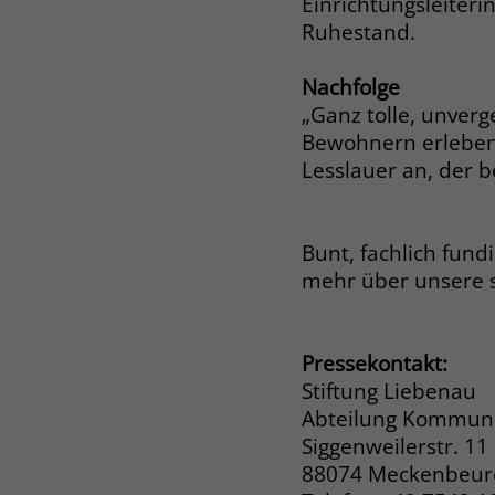
Einrichtungsleiteri
Ruhestand.
Nachfolge
„Ganz tolle, unver
Bewohnern erleben d
Lesslauer an, der b
Bunt, fachlich fund
mehr über unsere 
Pressekontakt:
Stiftung Liebenau
Abteilung Kommuni
Siggenweilerstr. 11
88074 Meckenbeu