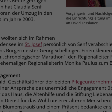
sters Reute getragen.
Zweck
dass Aktionen, die bei späteren Besuchen
n hat Claudia Senf
Name
PHPSESSID
derselben Website durchgeführt werden, mit
voran der Umzug in den
Vorgängerin und Nachfolger
derselben Benutzerkennung verknüpft
Anbieter
stiftung-liebenau.de
die Einrichtungsleitung im 
 im Jahre 2003.
werden.
an David Lesslauer.
Laufzeit
Session
 wollten sich im Rahmen
Name
_clsk
Behält die Zustände des Benutzers bei allen
Zweck
odensee im
St. Josef
persönlich von Senf verabschi
Seitenanfragen bei.
Anbieter
www.clarity.ms
 Bürgermeister Georg Schellinger. Einen kleinen
n „chronologischer Marathon“, den Regionalleiter
Laufzeit
1 Jahr
Name
cookie_optin
hemaligen Regionalleiterin Monika Paulus zum B
Microsoft Clarity setzt dieses Cookie, um die
Anbieter
www.stiftung-liebenau.de
gagement
Seitenaufrufe eines Benutzers zu speichern
Zweck
und in einer einzigen Sitzungsaufzeichnung
ld, Geschäftsführer der beiden
Pflegeunternehm
Laufzeit
1 Monat
zusammenzufassen.
einer Ansprache das unermüdliche Engagement übe
Behält die Zustimmung des Benutzers zum
r das Haus, die Altenhilfe und die Stiftung Liebena
Zweck
Cookie Opt-In
im Dienst für das Wohl unserer älteren Menschen:
Name
_gcl_au
m Blumenstrauß und einem Präsent bedankte er si