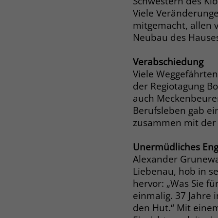
Schwestern des Klo
Viele Veränderunge
mitgemacht, allen 
Neubau des Hauses
Verabschiedung
Viele Weggefährten
der Regiotagung B
auch Meckenbeurens
Berufsleben gab ei
zusammen mit der e
Unermüdliches En
Alexander Grunewa
Liebenau, hob in s
hervor: „Was Sie fü
einmalig. 37 Jahre 
den Hut.“ Mit eine