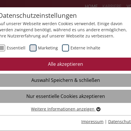
HOME
KARRIERE
V
Datenschutzeinstellungen
Auf unserer Webseite werden Cookies verwendet. Einige davon
werden zwingend benötigt, während es uns andere ermöglichen,
Ihre Nutzererfahrung auf unserer Webseite zu verbessern.
ereiche
Flexteam
Jobs
Ausbildun
Essentiell
Marketing
Externe Inhalte
ediathek
Termine
International Trainin
Alle akzeptieren
roschüren
Ethikkodex
Auswahl Speichern & schließen
ideos
Laufende Projekte
Erfahrungsberichte
Nur essentielle Cookies akzeptieren
Weitere Informationen anzeigen
Essentiell
Essentielle Cookies werden für grundlegende Funktionen der
Impressum
|
Datenschut
Webseite benötigt. Dadurch ist gewährleistet, dass die Webseite