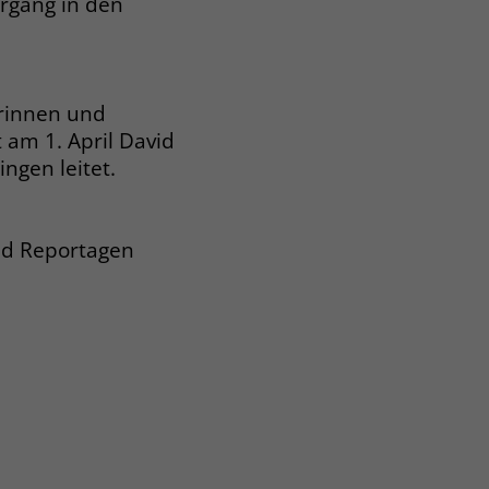
ergang in den
rinnen und
 am 1. April David
ngen leitet.
und Reportagen