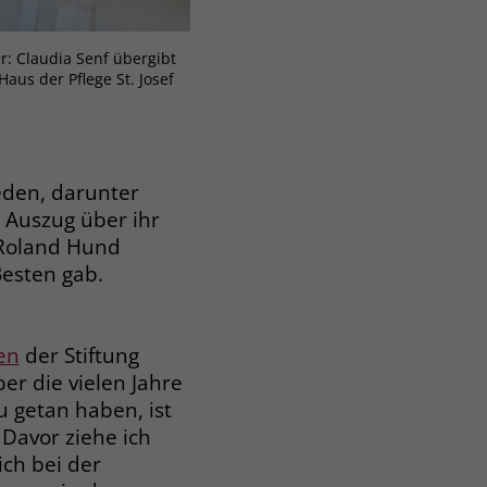
: Claudia Senf übergibt
Haus der Pflege St. Josef
eden, darunter
 Auszug über ihr
 Roland Hund
esten gab.
en
der Stiftung
r die vielen Jahre
u getan haben, ist
 Davor ziehe ich
ch bei der