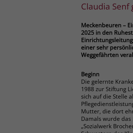
Claudia Senf
Meckenbeuren – Ein
2025 in den Ruhesta
Einrichtungsleitung,
einer sehr persönl
Weggefährten vera
Beginn
Die gelernte Krank
1988 zur Stiftung 
sich auf die Stelle 
Pflegedienstleistu
Mutter, die dort eh
Damals wurde das
„Sozialwerk Brochen