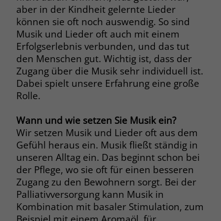
aber in der Kindheit gelernte Lieder
Name
_fbp
können sie oft noch auswendig. So sind
Musik und Lieder oft auch mit einem
Anbieter
Facebook
Erfolgserlebnis verbunden, und das tut
den Menschen gut. Wichtig ist, dass der
Laufzeit
3 Monate
Zugang über die Musik sehr individuell ist.
Dabei spielt unsere Erfahrung eine große
Der Zweck von _fbp ist vollständig auf
die Werbe- und Analysebemühungen
Rolle.
von Facebook zurückzuführen. Dieses
Cookie ist ein Erstanbieter-Cookie, d. h.
Wann und wie setzen Sie Musik ein?
Facebook platziert es, während ein
Wir setzen Musik und Lieder oft aus dem
Verbraucher auf Facebook ist. Dieses
Gefühl heraus ein. Musik fließt ständig in
Cookie verfolgt die Besuche eines
unseren Alltag ein. Das beginnt schon bei
Nutzers auf verschiedenen Websites
der Pflege, wo sie oft für einen besseren
und meldet dieses Verhalten an
Zweck
Facebook. Facebook kann dann die
Zugang zu den Bewohnern sorgt. Bei der
gesammelten Daten nutzen, um den
Palliativversorgung kann Musik in
Nutzer besser zu verstehen und
Kombination mit basaler Stimulation, zum
bessere, relevantere Werbung zu
Beispiel mit einem Aromaöl, für