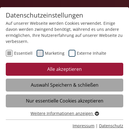
Datenschutzeinstellungen
Auf unserer Webseite werden Cookies verwendet. Einige
davon werden zwingend benötigt, während es uns andere
Karriere
ermöglichen, Ihre Nutzererfahrung auf unserer Webseite zu
verbessern.
Essentiell
Marketing
Externe Inhalte
16.12.2025
Ein Schlüssel zu Herz und
Alle akzeptieren
Seele - Musik in der
Betreuung von Menschen
Auswahl Speichern & schließen
mit Demenz
Nur essentielle Cookies akzeptieren
Weitere Informationen anzeigen
Wolfegg - Pflegefachkraft Edvania Keuser
Essentiell
setzt im Domizil für Menschen mit
Essentielle Cookies werden für grundlegende Funktionen
Impressum
|
Datenschutz