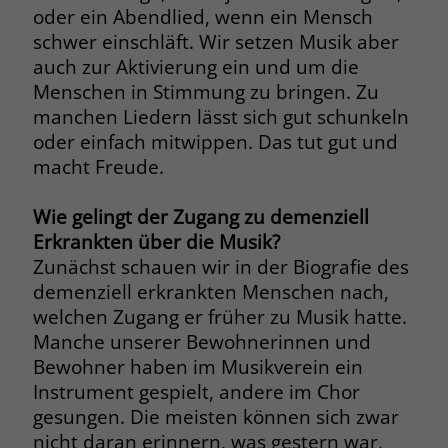
welche Werbeanzeige geklickt wurde,
oder ein Abendlied, wenn ein Mensch
sodass erzielte Erfolge wie z.B.
schwer einschläft. Wir setzen Musik aber
Bestellungen oder Kontaktanfragen der
auch zur Aktivierung ein und um die
Anzeige zugewiesen werden können.
Menschen in Stimmung zu bringen. Zu
manchen Liedern lässt sich gut schunkeln
oder einfach mitwippen. Das tut gut und
Name
_gcl_dc
macht Freude.
Anbieter
Google Ads
Wie gelingt der Zugang zu demenziell
Laufzeit
90 Tage
Erkrankten über die Musik?
Zunächst schauen wir in der Biografie des
Dieses Cookie wird gesetzt, wenn ein
demenziell erkrankten Menschen nach,
User über einen Klick auf eine Google
Werbeanzeige auf die Website gelangt.
welchen Zugang er früher zu Musik hatte.
Es enthält Informationen darüber,
Manche unserer Bewohnerinnen und
Zweck
welche Werbeanzeige geklickt wurde,
Bewohner haben im Musikverein ein
sodass erzielte Erfolge wie z.B.
Instrument gespielt, andere im Chor
Bestellungen oder Kontaktanfragen der
gesungen. Die meisten können sich zwar
Anzeige zugewiesen werden können.
nicht daran erinnern, was gestern war,