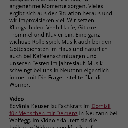
zeigen. Das _fbp-Cookie sammelt keine
angenehme Momente sorgen. Vieles
persönlich identifizierbaren
ergibt sich aus der Situation heraus und
Informationen und wird von Facebook
wir improvisieren viel. Wir setzen
nur platziert, um Daten an das
Klangschalen, Veeh-Harfe, Gitarre,
Unternehmen zurückzusenden.
Trommel und Klavier ein. Eine ganz
wichtige Rolle spielt Musik auch bei den
Gottesdiensten im Haus und natürlich
auch bei Kaffeenachmittagen und
unseren Festen im Jahreslauf. Musik
schwingt bei uns in Neutann eigentlich
immer mit.Die Fragen stellte Claudia
Wörner.
Video
Edvânia Keuser ist Fachkraft im
Domizil
für Menschen mit Demenz
in Neutann bei
Wolfegg. Im Video erläutert sie die
heilsame Wirkung von Musik auf