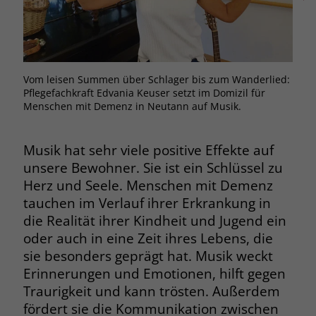
Browsers und die Einstellungen
exklusiv für diese Website zu speichern.
Name
PHPSESSID
Zweck
Dadurch wird gewährleistet, dass
Aktionen, die bei späteren Besuchen
Anbieter
stiftung-liebenau.de
derselben Website durchgeführt
Vom leisen Summen über Schlager bis zum Wanderlied:
Der 
werden, mit derselben
Pflegefachkraft Edvania Keuser setzt im Domizil für
die 
Laufzeit
Session
Benutzerkennung verknüpft werden.
Menschen mit Demenz in Neutann auf Musik.
Behält die Zustände des Benutzers bei
Zweck
allen Seitenanfragen bei.
Musik hat sehr viele positive Effekte auf
Name
_clsk
unsere Bewohner. Sie ist ein Schlüssel zu
Anbieter
www.clarity.ms
Herz und Seele. Menschen mit Demenz
Name
cookie_optin
tauchen im Verlauf ihrer Erkrankung in
Laufzeit
1 Jahr
Anbieter
www.stiftung-liebenau.de
die Realität ihrer Kindheit und Jugend ein
oder auch in eine Zeit ihres Lebens, die
Microsoft Clarity setzt dieses Cookie,
Laufzeit
1 Monat
sie besonders geprägt hat. Musik weckt
um die Seitenaufrufe eines Benutzers
Erinnerungen und Emotionen, hilft gegen
Zweck
zu speichern und in einer einzigen
Behält die Zustimmung des Benutzers
Zweck
Sitzungsaufzeichnung
Traurigkeit und kann trösten. Außerdem
zum Cookie Opt-In
zusammenzufassen.
fördert sie die Kommunikation zwischen