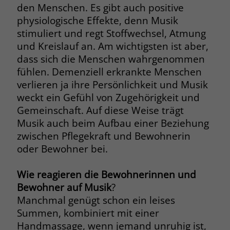
den Menschen. Es gibt auch positive
Name
__cf_bm
physiologische Effekte, denn Musik
Name
_gcl_au
stimuliert und regt Stoffwechsel, Atmung
Anbieter
.fonts.net
und Kreislauf an. Am wichtigsten ist aber,
Anbieter
Google Ads
dass sich die Menschen wahrgenommen
Laufzeit
30 Minuten
Laufzeit
90 Tage
fühlen. Demenziell erkrankte Menschen
This cookie, set by Cloudflare, is used to
verlieren ja ihre Persönlichkeit und Musik
Zweck
Zweck
Enthält eine zufallsgenerierte User-ID.
support Cloudflare Bot Management.
weckt ein Gefühl von Zugehörigkeit und
Gemeinschaft. Auf diese Weise trägt
Musik auch beim Aufbau einer Beziehung
Name
_gcl_aw
Name
JSessionID
zwischen Pflegekraft und Bewohnerin
Anbieter
Google Ads
oder Bewohner bei.
Anbieter
jobs.stiftung-liebenau.de
Laufzeit
90 Tage
Laufzeit
Session
Wie reagieren die Bewohnerinnen und
Bewohner auf Musik
?
Dieses Cookie wird gesetzt, wenn ein
Behält die Zustände des Benutzers bei
Zweck
Manchmal genügt schon ein leises
User über einen Klick auf eine Google
allen Seitenanfragen bei.
Summen, kombiniert mit einer
Werbeanzeige auf die Website gelangt.
Es enthält Informationen darüber,
Handmassage, wenn jemand unruhig ist,
Zweck