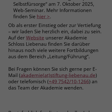
Selbstfürsorge“ am 7. Oktober 2025,
Name
__cf_bm
Web-Seminar. Mehr Informationen
Name
_gcl_au
finden Sie
hier >
.
Anbieter
.fonts.net
Anbieter
Google Ads
Ob als erster Einstieg oder zur Vertiefung
Laufzeit
30 Minuten
– wir laden Sie herzlich ein, dabei zu sein.
Laufzeit
90 Tage
Auf der
Website
unserer Akademie
This cookie, set by Cloudflare, is used to
Zweck
Schloss Liebenau finden Sie darüber
Zweck
Enthält eine zufallsgenerierte User-ID.
support Cloudflare Bot Management.
hinaus noch viele weitere Fortbildungen
aus dem Bereich „Leitung/Führung“.
Name
_gcl_aw
Name
JSessionID
Bei Fragen können Sie sich gerne per E-
Anbieter
Google Ads
Anbieter
jobs.stiftung-liebenau.de
Mail (
akademie(at)stiftung-liebenau.de
)
oder telefomisch (
+49 7542/10-1266
) an
Laufzeit
90 Tage
Laufzeit
Session
das Team der Akademie wenden.
Dieses Cookie wird gesetzt, wenn ein
Behält die Zustände des Benutzers bei
Zweck
User über einen Klick auf eine Google
allen Seitenanfragen bei.
Werbeanzeige auf die Website gelangt.
Es enthält Informationen darüber,
Zweck