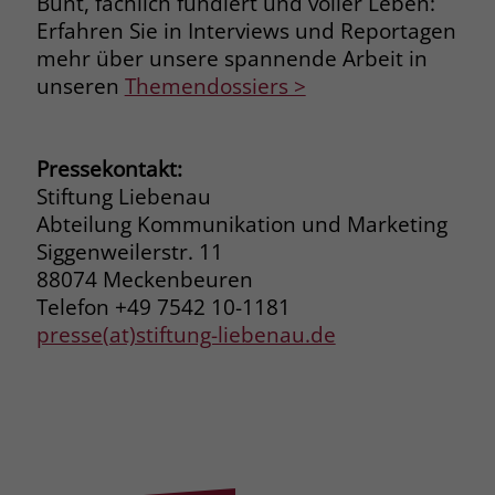
Bunt, fachlich fundiert und voller Leben:
welche Werbeanzeige geklickt wurde,
Erfahren Sie in Interviews und Reportagen
sodass erzielte Erfolge wie z.B.
mehr über unsere spannende Arbeit in
Bestellungen oder Kontaktanfragen der
unseren
Themendossiers >
Anzeige zugewiesen werden können.
Name
_gcl_dc
Pressekontakt:
Stiftung Liebenau
Anbieter
Google Ads
Abteilung Kommunikation und Marketing
Siggenweilerstr. 11
Laufzeit
90 Tage
88074 Meckenbeuren
Dieses Cookie wird gesetzt, wenn ein
Telefon +49 7542 10-1181
User über einen Klick auf eine Google
presse(at)stiftung-liebenau.de
Werbeanzeige auf die Website gelangt.
Es enthält Informationen darüber,
Zweck
welche Werbeanzeige geklickt wurde,
sodass erzielte Erfolge wie z.B.
Bestellungen oder Kontaktanfragen der
Anzeige zugewiesen werden können.