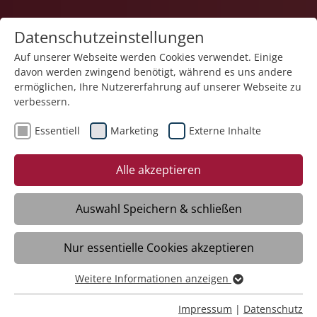
Datenschutzeinstellungen
Auf unserer Webseite werden Cookies verwendet. Einige
davon werden zwingend benötigt, während es uns andere
Karriere
ermöglichen, Ihre Nutzererfahrung auf unserer Webseite zu
verbessern.
Essentiell
Marketing
Externe Inhalte
22.05.2025
Führung in Zeiten der
Alle akzeptieren
Veränderung
Auswahl Speichern & schließen
Meckenbeuren/Liebenau - „Führung in
Nur essentielle Cookies akzeptieren
Zeiten der Veränderung“ ist ein
hochaktuelles Thema – in Teams,
Weitere Informationen anzeigen
Projekten und im Führungsalltag. Führung
Essentiell
bedeutet heute mehr denn je,
Essentielle Cookies werden für grundlegende Funktionen
Impressum
|
Datenschutz