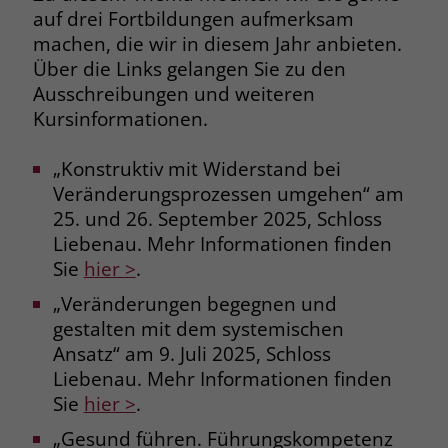
auf drei Fortbildungen aufmerksam
Browsers und die Einstellungen
exklusiv für diese Website zu speichern.
machen, die wir in diesem Jahr anbieten.
Name
PHPSESSID
Zweck
Dadurch wird gewährleistet, dass
Über die Links gelangen Sie zu den
Aktionen, die bei späteren Besuchen
Ausschreibungen und weiteren
Anbieter
stiftung-liebenau.de
derselben Website durchgeführt
Kursinformationen.
werden, mit derselben
Laufzeit
Session
Benutzerkennung verknüpft werden.
„Konstruktiv mit Widerstand bei
Behält die Zustände des Benutzers bei
Zweck
Veränderungsprozessen umgehen“ am
allen Seitenanfragen bei.
Name
_clsk
25. und 26. September 2025, Schloss
Liebenau. Mehr Informationen finden
Anbieter
www.clarity.ms
Name
cookie_optin
Sie
hier >
.
Laufzeit
1 Jahr
„Veränderungen begegnen und
Anbieter
www.stiftung-liebenau.de
gestalten mit dem systemischen
Microsoft Clarity setzt dieses Cookie,
Laufzeit
1 Monat
Ansatz“ am 9. Juli 2025, Schloss
um die Seitenaufrufe eines Benutzers
Liebenau. Mehr Informationen finden
Zweck
zu speichern und in einer einzigen
Behält die Zustimmung des Benutzers
Sie
hier >
.
Zweck
Sitzungsaufzeichnung
zum Cookie Opt-In
zusammenzufassen.
„Gesund führen. Führungskompetenz