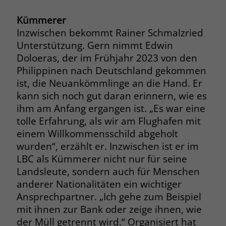
Kümmerer
Name
_fbp
Inzwischen bekommt Rainer Schmalzried
Anbieter
Facebook
Unterstützung. Gern nimmt Edwin
Doloeras, der im Frühjahr 2023 von den
Laufzeit
3 Monate
Philippinen nach Deutschland gekommen
ist, die Neuankömmlinge an die Hand. Er
Der Zweck von _fbp ist vollständig auf
kann sich noch gut daran erinnern, wie es
die Werbe- und Analysebemühungen
von Facebook zurückzuführen. Dieses
ihm am Anfang ergangen ist. „Es war eine
Cookie ist ein Erstanbieter-Cookie, d. h.
tolle Erfahrung, als wir am Flughafen mit
Facebook platziert es, während ein
einem Willkommensschild abgeholt
Verbraucher auf Facebook ist. Dieses
wurden“, erzählt er. Inzwischen ist er im
Cookie verfolgt die Besuche eines
LBC als Kümmerer nicht nur für seine
Nutzers auf verschiedenen Websites
Landsleute, sondern auch für Menschen
und meldet dieses Verhalten an
Zweck
anderer Nationalitäten ein wichtiger
Facebook. Facebook kann dann die
Ansprechpartner. „Ich gehe zum Beispiel
gesammelten Daten nutzen, um den
Nutzer besser zu verstehen und
mit ihnen zur Bank oder zeige ihnen, wie
bessere, relevantere Werbung zu
der Müll getrennt wird.“ Organisiert hat