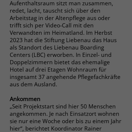
Aufenthaltsraum sitzt man zusammen,
Name
__cf_bm
redet, lacht, tauscht sich über den
Name
_gcl_au
Arbeitstag in der Altenpflege aus oder
Anbieter
.fonts.net
trifft sich per Video-Call mit den
Anbieter
Google Ads
Verwandten im Heimatland. Im Herbst
Laufzeit
30 Minuten
2023 hat die Stiftung Liebenau das Haus
Laufzeit
90 Tage
als Standort des Liebenau Boarding
This cookie, set by Cloudflare, is used to
Zweck
Zweck
Enthält eine zufallsgenerierte User-ID.
support Cloudflare Bot Management.
Centers (LBC) erworben. In Einzel- und
Doppelzimmern bietet das ehemalige
Hotel auf drei Etagen Wohnraum für
Name
_gcl_aw
Name
JSessionID
insgesamt 37 angehende Pflegefachkräfte
aus dem Ausland.
Anbieter
Google Ads
Anbieter
jobs.stiftung-liebenau.de
Laufzeit
90 Tage
Laufzeit
Session
Ankommen
„Seit Projektstart sind hier 50 Menschen
Dieses Cookie wird gesetzt, wenn ein
Behält die Zustände des Benutzers bei
angekommen. Je nach Einsatzort wohnen
Zweck
User über einen Klick auf eine Google
allen Seitenanfragen bei.
sie nur eine Woche oder bis zu einem Jahr
Werbeanzeige auf die Website gelangt.
hier“, berichtet Koordinator Rainer
Es enthält Informationen darüber,
Zweck