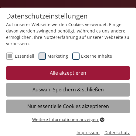
Datenschutzeinstellungen
Auf unserer Webseite werden Cookies verwendet. Einige
davon werden zwingend benötigt, während es uns andere
Karriere
ermöglichen, Ihre Nutzererfahrung auf unserer Webseite zu
verbessern.
Essentiell
Marketing
Externe Inhalte
26.02.2026
Zwei Jahre Boarding Center:
Alle akzeptieren
Gelungene Ankunft der
Pflegefachkräfte von morgen
Auswahl Speichern & schließen
Nur essentielle Cookies akzeptieren
Friedrichshafen – Stark vom
demografischen Wandel und vom
Weitere Informationen anzeigen
Essentiell
Fachkräftemangel betroffen steht die
Essentielle Cookies werden für grundlegende Funktionen
Impressum
|
Datenschutz
Altenpflege in Deutschland vor immensen