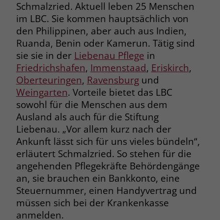
welche Werbeanzeige geklickt wurde,
Schmalzried. Aktuell leben 25 Menschen
sodass erzielte Erfolge wie z.B.
im LBC. Sie kommen hauptsächlich von
Bestellungen oder Kontaktanfragen der
den Philippinen, aber auch aus Indien,
Anzeige zugewiesen werden können.
Ruanda, Benin oder Kamerun. Tätig sind
sie sie in der
Liebenau Pflege
in
Friedrichshafen
,
Immenstaad
,
Eriskirch
,
Name
_gcl_dc
Oberteuringen
,
Ravensburg
und
Anbieter
Google Ads
Weingarten
. Vorteile bietet das LBC
sowohl für die Menschen aus dem
Laufzeit
90 Tage
Ausland als auch für die Stiftung
Liebenau. „Vor allem kurz nach der
Dieses Cookie wird gesetzt, wenn ein
Ankunft lässt sich für uns vieles bündeln“,
User über einen Klick auf eine Google
erläutert Schmalzried. So stehen für die
Werbeanzeige auf die Website gelangt.
Es enthält Informationen darüber,
angehenden Pflegekräfte Behördengänge
Zweck
welche Werbeanzeige geklickt wurde,
an, sie brauchen ein Bankkonto, eine
sodass erzielte Erfolge wie z.B.
Steuernummer, einen Handyvertrag und
Bestellungen oder Kontaktanfragen der
müssen sich bei der Krankenkasse
Anzeige zugewiesen werden können.
anmelden.