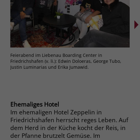
Browsers und die Einstellungen
exklusiv für diese Website zu speichern.
Name
PHPSESSID
Zweck
Dadurch wird gewährleistet, dass
Aktionen, die bei späteren Besuchen
Anbieter
stiftung-liebenau.de
derselben Website durchgeführt
werden, mit derselben
Laufzeit
Session
Benutzerkennung verknüpft werden.
Feierabend im Liebenau Boarding Center in
Am A
Behält die Zustände des Benutzers bei
Zweck
Friedrichshafen (v. li.): Edwin Doloeras, George Tubo,
Cente
allen Seitenanfragen bei.
Name
_clsk
Justin Luminarias und Erika Jumawid.
Char
Anbieter
www.clarity.ms
Name
cookie_optin
Laufzeit
1 Jahr
Anbieter
www.stiftung-liebenau.de
Ehemaliges Hotel
Microsoft Clarity setzt dieses Cookie,
Laufzeit
1 Monat
Im ehemaligen Hotel Zeppelin in
um die Seitenaufrufe eines Benutzers
Friedrichshafen herrscht reges Leben. Auf
Zweck
zu speichern und in einer einzigen
Behält die Zustimmung des Benutzers
Zweck
dem Herd in der Küche kocht der Reis, in
Sitzungsaufzeichnung
zum Cookie Opt-In
der Pfanne brutzelt Gemüse. Im
zusammenzufassen.