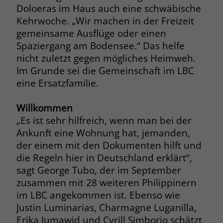
zeigen. Das _fbp-Cookie sammelt keine
Doloeras im Haus auch eine schwäbische
persönlich identifizierbaren
Kehrwoche. „Wir machen in der Freizeit
Informationen und wird von Facebook
gemeinsame Ausflüge oder einen
nur platziert, um Daten an das
Spaziergang am Bodensee.“ Das helfe
Unternehmen zurückzusenden.
nicht zuletzt gegen mögliches Heimweh.
Im Grunde sei die Gemeinschaft im LBC
eine Ersatzfamilie.
Willkommen
„Es ist sehr hilfreich, wenn man bei der
Ankunft eine Wohnung hat, jemanden,
der einem mit den Dokumenten hilft und
die Regeln hier in Deutschland erklärt“,
sagt George Tubo, der im September
zusammen mit 28 weiteren Philippinern
im LBC angekommen ist. Ebenso wie
Justin Luminarias, Charmagne Luganilla,
Erika Jumawid und Cyrill Simborio schätzt