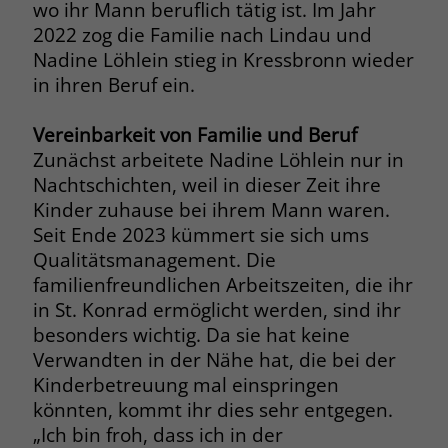
zeigen. Das _fbp-Cookie sammelt keine
wo ihr Mann beruflich tätig ist. Im Jahr
persönlich identifizierbaren
2022 zog die Familie nach Lindau und
Informationen und wird von Facebook
Nadine Löhlein stieg in Kressbronn wieder
nur platziert, um Daten an das
in ihren Beruf ein.
Unternehmen zurückzusenden.
Vereinbarkeit von Familie und Beruf
Zunächst arbeitete Nadine Löhlein nur in
Nachtschichten, weil in dieser Zeit ihre
Kinder zuhause bei ihrem Mann waren.
Seit Ende 2023 kümmert sie sich ums
Qualitätsmanagement. Die
familienfreundlichen Arbeitszeiten, die ihr
in St. Konrad ermöglicht werden, sind ihr
besonders wichtig. Da sie hat keine
Verwandten in der Nähe hat, die bei der
Kinderbetreuung mal einspringen
könnten, kommt ihr dies sehr entgegen.
„Ich bin froh, dass ich in der