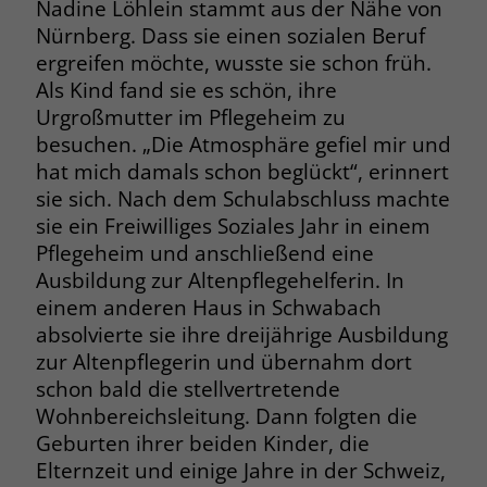
Nadine Löhlein stammt aus der Nähe von
Nürnberg. Dass sie einen sozialen Beruf
Name
_fbp
ergreifen möchte, wusste sie schon früh.
Als Kind fand sie es schön, ihre
Anbieter
Facebook
Urgroßmutter im Pflegeheim zu
Laufzeit
3 Monate
besuchen. „Die Atmosphäre gefiel mir und
hat mich damals schon beglückt“, erinnert
Der Zweck von _fbp ist vollständig auf
sie sich. Nach dem Schulabschluss machte
die Werbe- und Analysebemühungen
sie ein Freiwilliges Soziales Jahr in einem
von Facebook zurückzuführen. Dieses
Pflegeheim und anschließend eine
Cookie ist ein Erstanbieter-Cookie, d. h.
Ausbildung zur Altenpflegehelferin. In
Facebook platziert es, während ein
Verbraucher auf Facebook ist. Dieses
einem anderen Haus in Schwabach
Cookie verfolgt die Besuche eines
absolvierte sie ihre dreijährige Ausbildung
Nutzers auf verschiedenen Websites
zur Altenpflegerin und übernahm dort
und meldet dieses Verhalten an
Zweck
schon bald die stellvertretende
Facebook. Facebook kann dann die
Wohnbereichsleitung. Dann folgten die
gesammelten Daten nutzen, um den
Geburten ihrer beiden Kinder, die
Nutzer besser zu verstehen und
Elternzeit und einige Jahre in der Schweiz,
bessere, relevantere Werbung zu