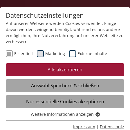
Datenschutzeinstellungen
Auf unserer Webseite werden Cookies verwendet. Einige
davon werden zwingend benötigt, während es uns andere
Karriere
ermöglichen, Ihre Nutzererfahrung auf unserer Webseite zu
verbessern.
Essentiell
Marketing
Externe Inhalte
19.12.2025
Nadine Löhlein – „Qualität in
Alle akzeptieren
der Pflege gelingt nur im
Zusammenspiel“
Auswahl Speichern & schließen
Nur essentielle Cookies akzeptieren
Kressbronn - Qualität ist ein Begriff, der
die Altenpflegerin Nadine Löhlein ständig
Weitere Informationen anzeigen
Essentiell
begleitet. Denn sie ist im Haus der Pflege
Essentielle Cookies werden für grundlegende Funktionen
Impressum
|
Datenschutz
St. Konrad der Stiftung Liebenau in