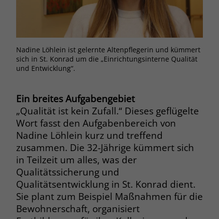
Browsers und die Einstellungen
exklusiv für diese Website zu speichern.
Name
PHPSESSID
Zweck
Dadurch wird gewährleistet, dass
Aktionen, die bei späteren Besuchen
Anbieter
stiftung-liebenau.de
Nadine Löhlein ist gelernte Altenpflegerin und kümmert
derselben Website durchgeführt
sich in St. Konrad um die „Einrichtungsinterne Qualität
werden, mit derselben
Laufzeit
Session
und Entwicklung“.
Benutzerkennung verknüpft werden.
Behält die Zustände des Benutzers bei
Zweck
Ein breites Aufgabengebiet
allen Seitenanfragen bei.
Name
_clsk
„Qualität ist kein Zufall.“ Dieses geflügelte
Wort fasst den Aufgabenbereich von
Anbieter
www.clarity.ms
Name
cookie_optin
Nadine Löhlein kurz und treffend
zusammen. Die 32-Jährige kümmert sich
Laufzeit
1 Jahr
Anbieter
www.stiftung-liebenau.de
in Teilzeit um alles, was der
Microsoft Clarity setzt dieses Cookie,
Qualitätssicherung und
Laufzeit
1 Monat
um die Seitenaufrufe eines Benutzers
Qualitätsentwicklung in St. Konrad dient.
Zweck
zu speichern und in einer einzigen
Behält die Zustimmung des Benutzers
Sie plant zum Beispiel Maßnahmen für die
Zweck
Sitzungsaufzeichnung
zum Cookie Opt-In
Bewohnerschaft, organisiert
zusammenzufassen.