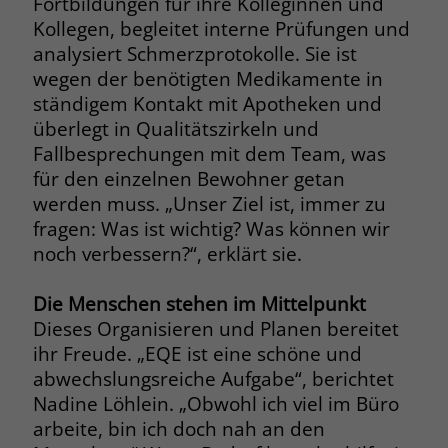
Fortbildungen für ihre Kolleginnen und
Kollegen, begleitet interne Prüfungen und
Name
__cf_bm
Name
_gcl_au
analysiert Schmerzprotokolle. Sie ist
Anbieter
.fonts.net
wegen der benötigten Medikamente in
Anbieter
Google Ads
ständigem Kontakt mit Apotheken und
Laufzeit
30 Minuten
überlegt in Qualitätszirkeln und
Laufzeit
90 Tage
Fallbesprechungen mit dem Team, was
This cookie, set by Cloudflare, is used to
Zweck
für den einzelnen Bewohner getan
Zweck
Enthält eine zufallsgenerierte User-ID.
support Cloudflare Bot Management.
werden muss. „Unser Ziel ist, immer zu
fragen: Was ist wichtig? Was können wir
Name
_gcl_aw
Name
JSessionID
noch verbessern?“, erklärt sie.
Anbieter
Google Ads
Anbieter
jobs.stiftung-liebenau.de
Die Menschen stehen im Mittelpunkt
Dieses Organisieren und Planen bereitet
Laufzeit
90 Tage
Laufzeit
Session
ihr Freude. „EQE ist eine schöne und
Dieses Cookie wird gesetzt, wenn ein
Behält die Zustände des Benutzers bei
abwechslungsreiche Aufgabe“, berichtet
Zweck
User über einen Klick auf eine Google
allen Seitenanfragen bei.
Nadine Löhlein. „Obwohl ich viel im Büro
Werbeanzeige auf die Website gelangt.
arbeite, bin ich doch nah an den
Es enthält Informationen darüber,
Zweck