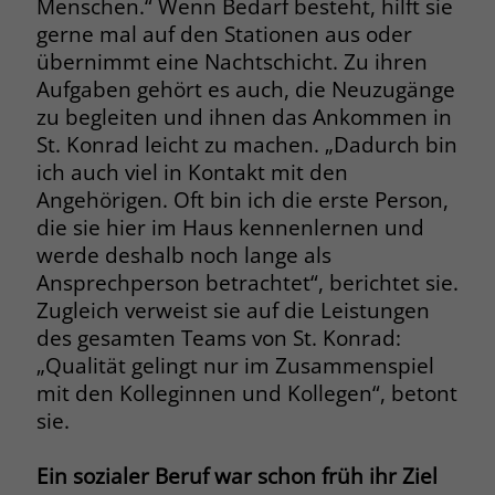
Menschen.“ Wenn Bedarf besteht, hilft sie
welche Werbeanzeige geklickt wurde,
gerne mal auf den Stationen aus oder
sodass erzielte Erfolge wie z.B.
übernimmt eine Nachtschicht. Zu ihren
Bestellungen oder Kontaktanfragen der
Anzeige zugewiesen werden können.
Aufgaben gehört es auch, die Neuzugänge
zu begleiten und ihnen das Ankommen in
St. Konrad leicht zu machen. „Dadurch bin
Name
_gcl_dc
ich auch viel in Kontakt mit den
Angehörigen. Oft bin ich die erste Person,
Anbieter
Google Ads
die sie hier im Haus kennenlernen und
Laufzeit
90 Tage
werde deshalb noch lange als
Ansprechperson betrachtet“, berichtet sie.
Dieses Cookie wird gesetzt, wenn ein
Zugleich verweist sie auf die Leistungen
User über einen Klick auf eine Google
des gesamten Teams von St. Konrad:
Werbeanzeige auf die Website gelangt.
„Qualität gelingt nur im Zusammenspiel
Es enthält Informationen darüber,
Zweck
mit den Kolleginnen und Kollegen“, betont
welche Werbeanzeige geklickt wurde,
sie.
sodass erzielte Erfolge wie z.B.
Bestellungen oder Kontaktanfragen der
Anzeige zugewiesen werden können.
Ein sozialer Beruf war schon früh ihr Ziel