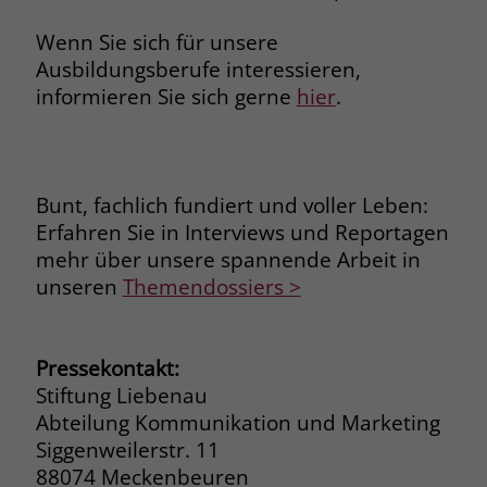
welche Werbeanzeige geklickt wurde,
sodass erzielte Erfolge wie z.B.
Wenn Sie sich für unsere
Bestellungen oder Kontaktanfragen der
Ausbildungsberufe interessieren,
Anzeige zugewiesen werden können.
informieren Sie sich gerne
hier
.
Name
_gcl_dc
Anbieter
Google Ads
Bunt, fachlich fundiert und voller Leben:
Erfahren Sie in Interviews und Reportagen
Laufzeit
90 Tage
mehr über unsere spannende Arbeit in
unseren
Themendossiers >
Dieses Cookie wird gesetzt, wenn ein
User über einen Klick auf eine Google
Werbeanzeige auf die Website gelangt.
Es enthält Informationen darüber,
Pressekontakt:
Zweck
welche Werbeanzeige geklickt wurde,
Stiftung Liebenau
sodass erzielte Erfolge wie z.B.
Abteilung Kommunikation und Marketing
Bestellungen oder Kontaktanfragen der
Siggenweilerstr. 11
Anzeige zugewiesen werden können.
88074 Meckenbeuren