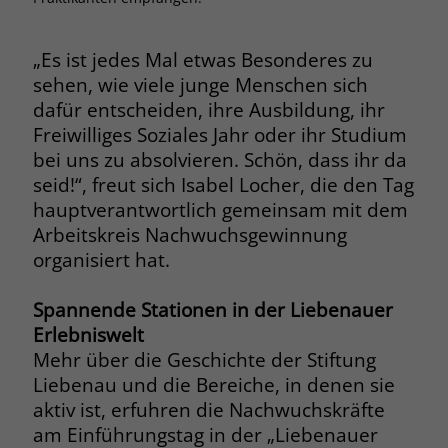
Browsers und die Einstellungen
exklusiv für diese Website zu speichern.
Name
PHPSESSID
„Es ist jedes Mal etwas Besonderes zu
Zweck
Dadurch wird gewährleistet, dass
sehen, wie viele junge Menschen sich
Aktionen, die bei späteren Besuchen
Anbieter
stiftung-liebenau.de
derselben Website durchgeführt
dafür entscheiden, ihre Ausbildung, ihr
werden, mit derselben
Freiwilliges Soziales Jahr oder ihr Studium
Laufzeit
Session
Benutzerkennung verknüpft werden.
bei uns zu absolvieren. Schön, dass ihr da
Behält die Zustände des Benutzers bei
seid!“, freut sich Isabel Locher, die den Tag
Zweck
allen Seitenanfragen bei.
hauptverantwortlich gemeinsam mit dem
Name
_clsk
Arbeitskreis Nachwuchsgewinnung
organisiert hat.
Anbieter
www.clarity.ms
Name
cookie_optin
Laufzeit
1 Jahr
Spannende Stationen in der Liebenauer
Anbieter
www.stiftung-liebenau.de
Erlebniswelt
Microsoft Clarity setzt dieses Cookie,
Laufzeit
1 Monat
Mehr über die Geschichte der Stiftung
um die Seitenaufrufe eines Benutzers
Liebenau und die Bereiche, in denen sie
Zweck
zu speichern und in einer einzigen
Behält die Zustimmung des Benutzers
Zweck
aktiv ist, erfuhren die Nachwuchskräfte
Sitzungsaufzeichnung
zum Cookie Opt-In
zusammenzufassen.
am Einführungstag in der „Liebenauer