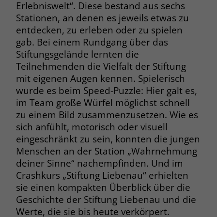
Erlebniswelt“. Diese bestand aus sechs
Name
__cf_bm
Stationen, an denen es jeweils etwas zu
Name
_gcl_au
entdecken, zu erleben oder zu spielen
Anbieter
.fonts.net
gab. Bei einem Rundgang über das
Anbieter
Google Ads
Stiftungsgelände lernten die
Laufzeit
30 Minuten
Laufzeit
90 Tage
Teilnehmenden die Vielfalt der Stiftung
mit eigenen Augen kennen. Spielerisch
This cookie, set by Cloudflare, is used to
Zweck
Zweck
Enthält eine zufallsgenerierte User-ID.
support Cloudflare Bot Management.
wurde es beim Speed-Puzzle: Hier galt es,
im Team große Würfel möglichst schnell
zu einem Bild zusammenzusetzen. Wie es
Name
_gcl_aw
Name
JSessionID
sich anfühlt, motorisch oder visuell
Anbieter
Google Ads
eingeschränkt zu sein, konnten die jungen
Anbieter
jobs.stiftung-liebenau.de
Menschen an der Station „Wahrnehmung
Laufzeit
90 Tage
Laufzeit
Session
deiner Sinne“ nachempfinden. Und im
Crashkurs „Stiftung Liebenau“ erhielten
Dieses Cookie wird gesetzt, wenn ein
Behält die Zustände des Benutzers bei
sie einen kompakten Überblick über die
Zweck
User über einen Klick auf eine Google
allen Seitenanfragen bei.
Geschichte der Stiftung Liebenau und die
Werbeanzeige auf die Website gelangt.
Werte, die sie bis heute verkörpert.
Es enthält Informationen darüber,
Zweck