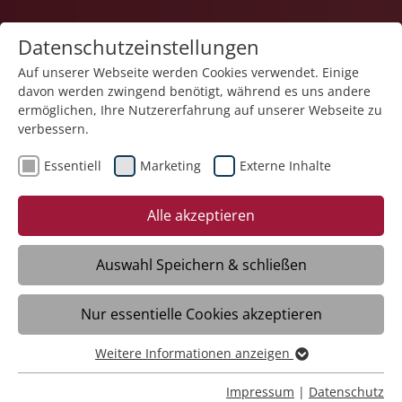
Datenschutzeinstellungen
Auf unserer Webseite werden Cookies verwendet. Einige
davon werden zwingend benötigt, während es uns andere
Karriere
ermöglichen, Ihre Nutzererfahrung auf unserer Webseite zu
verbessern.
Essentiell
Marketing
Externe Inhalte
05.09.2025
Stiftung Liebenau begrüßt
Alle akzeptieren
ihre neuen Nachwuchskräfte
Auswahl Speichern & schließen
Meckenbeuren/Liebenau – Für ihre neuen
Nur essentielle Cookies akzeptieren
Nachwuchskräfte hat die Stiftung
Liebenau einen großen Einführungstag
Weitere Informationen anzeigen
am Standort Liebenau veranstaltet. Mehr
Essentiell
als 200 Auszubildende,
Essentielle Cookies werden für grundlegende Funktionen
Impressum
|
Datenschutz