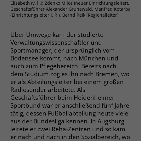
Elisabeth (v. li.): Zdenko Milos (neuer Einrichtungsleiter),
Pfle
Browsers und die Einstellungen
Geschäftsführer Alexander Grunewald, Manfred Kotarba
Team
exklusiv für diese Website zu speichern.
(Einrichtungsleiter i. R.), Bernd Reik (Regionalleiter).
Name
PHPSESSID
Zweck
Dadurch wird gewährleistet, dass
Aktionen, die bei späteren Besuchen
Anbieter
stiftung-liebenau.de
derselben Website durchgeführt
Über Umwege kam der studierte
werden, mit derselben
Verwaltungswissenschaftler und
Laufzeit
Session
Benutzerkennung verknüpft werden.
Sportmanager, der ursprünglich vom
Behält die Zustände des Benutzers bei
Bodensee kommt, nach München und
Zweck
allen Seitenanfragen bei.
auch zum Pflegebereich. Bereits nach
Name
_clsk
dem Studium zog es ihn nach Bremen, wo
er als Abteilungsleiter bei einem großen
Anbieter
www.clarity.ms
Name
cookie_optin
Radiosender arbeitete. Als
Laufzeit
1 Jahr
Geschäftsführer beim Heidenheimer
Anbieter
www.stiftung-liebenau.de
Sportbund war er anschließend fünf Jahre
Microsoft Clarity setzt dieses Cookie,
Laufzeit
1 Monat
tätig, dessen Fußballabteilung heute viele
um die Seitenaufrufe eines Benutzers
aus der Bundesliga kennen. In Augsburg
Zweck
zu speichern und in einer einzigen
Behält die Zustimmung des Benutzers
Zweck
leitete er zwei Reha-Zentren und so kam
Sitzungsaufzeichnung
zum Cookie Opt-In
zusammenzufassen.
er nach und nach in den Sozialbereich, wo