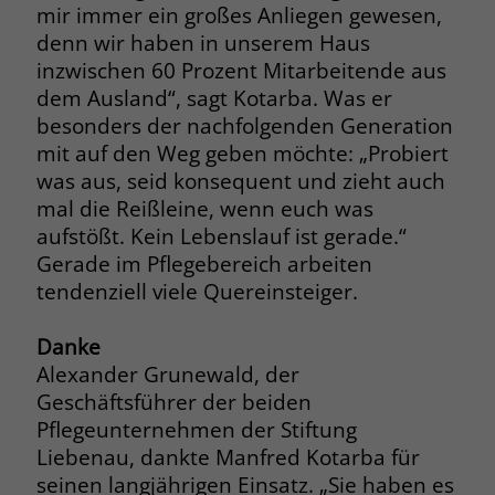
welche Werbeanzeige geklickt wurde,
mir immer ein großes Anliegen gewesen,
sodass erzielte Erfolge wie z.B.
denn wir haben in unserem Haus
Bestellungen oder Kontaktanfragen der
inzwischen 60 Prozent Mitarbeitende aus
Anzeige zugewiesen werden können.
dem Ausland“, sagt Kotarba. Was er
besonders der nachfolgenden Generation
mit auf den Weg geben möchte: „Probiert
Name
_gcl_dc
was aus, seid konsequent und zieht auch
Anbieter
Google Ads
mal die Reißleine, wenn euch was
aufstößt. Kein Lebenslauf ist gerade.“
Laufzeit
90 Tage
Gerade im Pflegebereich arbeiten
tendenziell viele Quereinsteiger.
Dieses Cookie wird gesetzt, wenn ein
User über einen Klick auf eine Google
Danke
Werbeanzeige auf die Website gelangt.
Es enthält Informationen darüber,
Alexander Grunewald, der
Zweck
welche Werbeanzeige geklickt wurde,
Geschäftsführer der beiden
sodass erzielte Erfolge wie z.B.
Pflegeunternehmen der Stiftung
Bestellungen oder Kontaktanfragen der
Liebenau, dankte Manfred Kotarba für
Anzeige zugewiesen werden können.
seinen langjährigen Einsatz. „Sie haben es