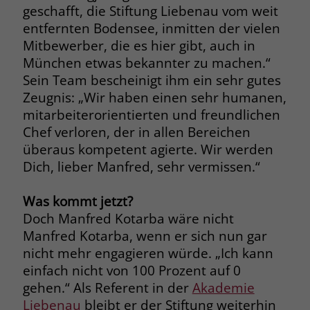
geschafft, die Stiftung Liebenau vom weit
entfernten Bodensee, inmitten der vielen
Name
_fbp
Mitbewerber, die es hier gibt, auch in
Anbieter
Facebook
München etwas bekannter zu machen.“
Sein Team bescheinigt ihm ein sehr gutes
Laufzeit
3 Monate
Zeugnis: „Wir haben einen sehr humanen,
mitarbeiterorientierten und freundlichen
Der Zweck von _fbp ist vollständig auf
Chef verloren, der in allen Bereichen
die Werbe- und Analysebemühungen
von Facebook zurückzuführen. Dieses
überaus kompetent agierte. Wir werden
Cookie ist ein Erstanbieter-Cookie, d. h.
Dich, lieber Manfred, sehr vermissen.“
Facebook platziert es, während ein
Verbraucher auf Facebook ist. Dieses
Was kommt jetzt?
Cookie verfolgt die Besuche eines
Doch Manfred Kotarba wäre nicht
Nutzers auf verschiedenen Websites
Manfred Kotarba, wenn er sich nun gar
und meldet dieses Verhalten an
Zweck
nicht mehr engagieren würde. „Ich kann
Facebook. Facebook kann dann die
gesammelten Daten nutzen, um den
einfach nicht von 100 Prozent auf 0
Nutzer besser zu verstehen und
gehen.“ Als Referent in der
Akademie
bessere, relevantere Werbung zu
Liebenau
bleibt er der Stiftung weiterhin