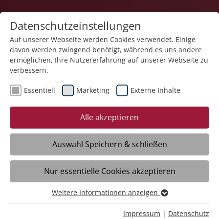
Datenschutzeinstellungen
Auf unserer Webseite werden Cookies verwendet. Einige
davon werden zwingend benötigt, während es uns andere
Karriere
ermöglichen, Ihre Nutzererfahrung auf unserer Webseite zu
verbessern.
Essentiell
Marketing
Externe Inhalte
03.12.2025
Wechsel im Haus der Pflege
Alle akzeptieren
St. Elisabeth
Auswahl Speichern & schließen
München – Im Haus der Pflege St.
Nur essentielle Cookies akzeptieren
Elisabeth der Stiftung Liebenau in
München-Fürstenried gab es zum 1.
Weitere Informationen anzeigen
Dezember einen Leitungswechsel.
Essentiell
Manfred Kotarba, der über 12 Jahre die
Essentielle Cookies werden für grundlegende Funktionen
Impressum
|
Datenschutz