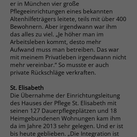
er in München vier große
Name
__cf_bm
Pflegeeinrichtungen eines bekannten
Name
_gcl_au
Altenhilfeträgers leitete, teils mit über 400
Anbieter
.fonts.net
Bewohnern. Aber irgendwann war ihm
Anbieter
Google Ads
das alles zu viel. „Je höher man im
Laufzeit
30 Minuten
Laufzeit
90 Tage
Arbeitsleben kommt, desto mehr
Aufwand muss man betreiben. Das war
This cookie, set by Cloudflare, is used to
Zweck
Zweck
Enthält eine zufallsgenerierte User-ID.
support Cloudflare Bot Management.
mit meinem Privatleben irgendwann nicht
mehr vereinbar.“ So musste er auch
private Rückschläge verkraften.
Name
_gcl_aw
Name
JSessionID
Anbieter
Google Ads
St. Elisabeth
Anbieter
jobs.stiftung-liebenau.de
Die Übernahme der Einrichtungsleitung
Laufzeit
90 Tage
Laufzeit
Session
des Hauses der Pflege St. Elisabeth mit
seinen 127 Dauerpflegeplätzen und 18
Dieses Cookie wird gesetzt, wenn ein
Behält die Zustände des Benutzers bei
Heimgebundenen Wohnungen kam ihm
Zweck
User über einen Klick auf eine Google
allen Seitenanfragen bei.
da im Jahre 2013 sehr gelegen. Und er ist
Werbeanzeige auf die Website gelangt.
bis heute geblieben. „Die Integration ist
Es enthält Informationen darüber,
Zweck