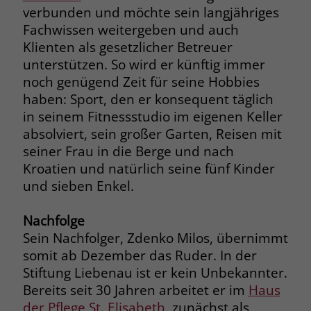
zeigen. Das _fbp-Cookie sammelt keine
verbunden und möchte sein langjähriges
persönlich identifizierbaren
Fachwissen weitergeben und auch
Informationen und wird von Facebook
Klienten als gesetzlicher Betreuer
nur platziert, um Daten an das
unterstützen. So wird er künftig immer
Unternehmen zurückzusenden.
noch genügend Zeit für seine Hobbies
haben: Sport, den er konsequent täglich
in seinem Fitnessstudio im eigenen Keller
absolviert, sein großer Garten, Reisen mit
seiner Frau in die Berge und nach
Kroatien und natürlich seine fünf Kinder
und sieben Enkel.
Nachfolge
Sein Nachfolger, Zdenko Milos, übernimmt
somit ab Dezember das Ruder. In der
Stiftung Liebenau ist er kein Unbekannter.
Bereits seit 30 Jahren arbeitet er im
Haus
der Pflege St. Elisabeth
, zunächst als