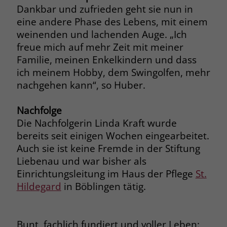
Dankbar und zufrieden geht sie nun in
Name
__cf_bm
eine andere Phase des Lebens, mit einem
Name
_gcl_au
weinenden und lachenden Auge. „Ich
Anbieter
.fonts.net
freue mich auf mehr Zeit mit meiner
Anbieter
Google Ads
Familie, meinen Enkelkindern und dass
Laufzeit
30 Minuten
Laufzeit
90 Tage
ich meinem Hobby, dem Swingolfen, mehr
This cookie, set by Cloudflare, is used to
nachgehen kann“, so Huber.
Zweck
Zweck
Enthält eine zufallsgenerierte User-ID.
support Cloudflare Bot Management.
Nachfolge
Die Nachfolgerin Linda Kraft wurde
Name
_gcl_aw
Name
JSessionID
bereits seit einigen Wochen eingearbeitet.
Anbieter
Google Ads
Anbieter
jobs.stiftung-liebenau.de
Auch sie ist keine Fremde in der Stiftung
Liebenau und war bisher als
Laufzeit
90 Tage
Laufzeit
Session
Einrichtungsleitung im Haus der Pflege
St.
Hildegard
in Böblingen tätig.
Dieses Cookie wird gesetzt, wenn ein
Behält die Zustände des Benutzers bei
Zweck
User über einen Klick auf eine Google
allen Seitenanfragen bei.
Werbeanzeige auf die Website gelangt.
Es enthält Informationen darüber,
Bunt, fachlich fundiert und voller Leben:
Zweck