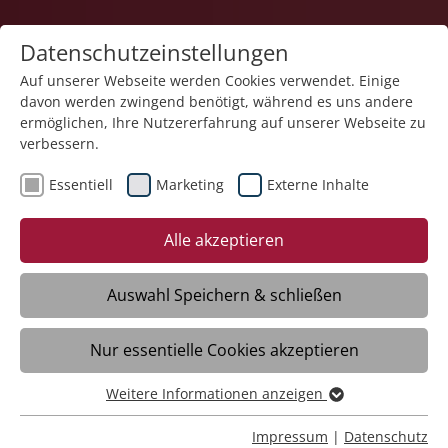
Datenschutzeinstellungen
Auf unserer Webseite werden Cookies verwendet. Einige
davon werden zwingend benötigt, während es uns andere
Karriere
ermöglichen, Ihre Nutzererfahrung auf unserer Webseite zu
verbessern.
Essentiell
Marketing
Externe Inhalte
28.03.2025
Wechsel in der
Alle akzeptieren
Regionalleitung
Auswahl Speichern & schließen
Meckenbeuren/Liebenau– Zum 1. April
Nur essentielle Cookies akzeptieren
gibt es einen personellen Wechsel in den
beiden Pflegeunternehmen der Stiftung
Weitere Informationen anzeigen
Liebenau: Sonja Huber, Regionalleiterin
Essentiell
der Region BW Sigmaringen, Zollernalb,
Essentielle Cookies werden für grundlegende Funktionen
Impressum
|
Datenschutz