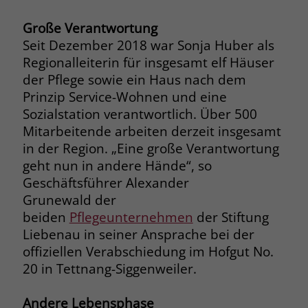
Browsers und die Einstellungen
Große Verantwortung
exklusiv für diese Website zu speichern.
Name
PHPSESSID
Zweck
Dadurch wird gewährleistet, dass
Seit Dezember 2018 war Sonja Huber als
Aktionen, die bei späteren Besuchen
Regionalleiterin für insgesamt elf Häuser
Anbieter
stiftung-liebenau.de
derselben Website durchgeführt
der Pflege sowie ein Haus nach dem
werden, mit derselben
Laufzeit
Session
Prinzip Service-Wohnen und eine
Benutzerkennung verknüpft werden.
Sozialstation verantwortlich. Über 500
Behält die Zustände des Benutzers bei
Mitarbeitende arbeiten derzeit insgesamt
Zweck
allen Seitenanfragen bei.
in der Region. „Eine große Verantwortung
Name
_clsk
geht nun in andere Hände“, so
Anbieter
www.clarity.ms
Geschäftsführer Alexander
Name
cookie_optin
Grunewald der
Laufzeit
1 Jahr
Anbieter
www.stiftung-liebenau.de
beiden
Pflegeunternehmen
der Stiftung
Liebenau in seiner Ansprache bei der
Microsoft Clarity setzt dieses Cookie,
Laufzeit
1 Monat
offiziellen Verabschiedung im Hofgut No.
um die Seitenaufrufe eines Benutzers
Zweck
zu speichern und in einer einzigen
20 in Tettnang-Siggenweiler.
Behält die Zustimmung des Benutzers
Zweck
Sitzungsaufzeichnung
zum Cookie Opt-In
zusammenzufassen.
Andere Lebensphase