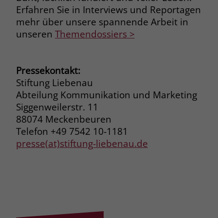
welche Werbeanzeige geklickt wurde,
Erfahren Sie in Interviews und Reportagen
sodass erzielte Erfolge wie z.B.
mehr über unsere spannende Arbeit in
Bestellungen oder Kontaktanfragen der
unseren
Themendossiers >
Anzeige zugewiesen werden können.
Name
_gcl_dc
Pressekontakt:
Stiftung Liebenau
Anbieter
Google Ads
Abteilung Kommunikation und Marketing
Siggenweilerstr. 11
Laufzeit
90 Tage
88074 Meckenbeuren
Telefon +49 7542 10-1181
Dieses Cookie wird gesetzt, wenn ein
User über einen Klick auf eine Google
presse(at)stiftung-liebenau.de
Werbeanzeige auf die Website gelangt.
Es enthält Informationen darüber,
Zweck
welche Werbeanzeige geklickt wurde,
sodass erzielte Erfolge wie z.B.
Bestellungen oder Kontaktanfragen der
Anzeige zugewiesen werden können.