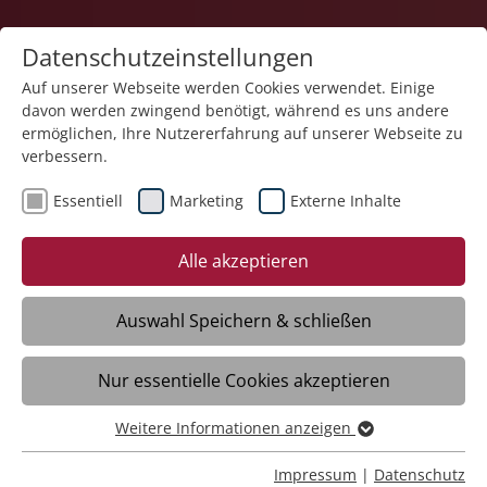
Datenschutzeinstellungen
Auf unserer Webseite werden Cookies verwendet. Einige
davon werden zwingend benötigt, während es uns andere
Karriere
ermöglichen, Ihre Nutzererfahrung auf unserer Webseite zu
verbessern.
Essentiell
Marketing
Externe Inhalte
Alle akzeptieren
Auswahl Speichern & schließen
Nur essentielle Cookies akzeptieren
Altenpflegehelfer (m/w/d)
Weitere Informationen anzeigen
Essentiell
Essentielle Cookies werden für grundlegende Funktionen
Impressum
|
Datenschutz
Maikammer