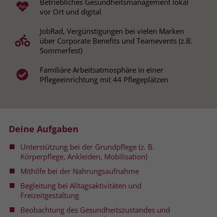
Betriebliches Gesundheitsmanagement lokal
vor Ort und digital
Name
__cf_bm
Name
_gcl_au
JobRad, Vergünstigungen bei vielen Marken
Anbieter
.fonts.net
über Corporate Benefits und Teamevents (z.B.
Anbieter
Google Ads
Sommerfest)
Laufzeit
30 Minuten
Laufzeit
90 Tage
Familiäre Arbeitsatmosphäre in einer
This cookie, set by Cloudflare, is used to
Pflegeeinrichtung mit 44 Pflegeplätzen
Zweck
Zweck
Enthält eine zufallsgenerierte User-ID.
support Cloudflare Bot Management.
Name
_gcl_aw
Name
JSessionID
Deine Aufgaben
Anbieter
Google Ads
Anbieter
jobs.stiftung-liebenau.de
Unterstützung bei der Grundpflege (z. B.
Körperpflege, Ankleiden, Mobilisation)
Laufzeit
90 Tage
Laufzeit
Session
Mithilfe bei der Nahrungsaufnahme
Dieses Cookie wird gesetzt, wenn ein
Behält die Zustände des Benutzers bei
Begleitung bei Alltagsaktivitäten und
Zweck
User über einen Klick auf eine Google
allen Seitenanfragen bei.
Freizeitgestaltung
Werbeanzeige auf die Website gelangt.
Beobachtung des Gesundheitszustandes und
Es enthält Informationen darüber,
Zweck