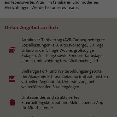
ein lebenswertes Alter – in familiären und modernen
Browsers und die Einstellungen
Einrichtungen. Werde Teil unseres Teams.
exklusiv für diese Website zu speichern.
Name
PHPSESSID
Zweck
Dadurch wird gewährleistet, dass
Aktionen, die bei späteren Besuchen
Anbieter
stiftung-liebenau.de
Unser Angebot an dich
derselben Website durchgeführt
werden, mit derselben
Laufzeit
Session
Benutzerkennung verknüpft werden.
Attraktiver Tarifvertrag (AVR-Caritas), sehr gute
Sozialleistungen (z.B. Altersvorsorge), 30 Tage
Behält die Zustände des Benutzers bei
Zweck
Urlaub in der 5-Tage-Woche, großzügige
allen Seitenanfragen bei.
Zulagen, Zuschläge sowie Sonderurlaubstage,
Name
_clsk
Jahressonderzahlung bzw. Weihnachtsgeld
Anbieter
www.clarity.ms
Name
cookie_optin
Vielfältige Fort- und Weiterbildungsangebote
der Akademie Schloss Liebenau (mit zahlreichen
Laufzeit
1 Jahr
Anbieter
www.stiftung-liebenau.de
virtuellen Angeboten), Unterstützung bei
weiterführenden Studiengängen
Microsoft Clarity setzt dieses Cookie,
Laufzeit
1 Monat
um die Seitenaufrufe eines Benutzers
Umfassendes und strukturiertes
Zweck
zu speichern und in einer einzigen
Einarbeitungskonzept und MeinLiebenau-App
Behält die Zustimmung des Benutzers
Zweck
Sitzungsaufzeichnung
für Mitarbeitende
zum Cookie Opt-In
zusammenzufassen.