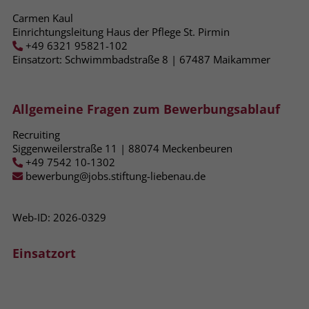
zeigen. Das _fbp-Cookie sammelt keine
Carmen Kaul
persönlich identifizierbaren
Einrichtungsleitung Haus der Pflege St. Pirmin
Informationen und wird von Facebook
+49 6321 95821-102
nur platziert, um Daten an das
Einsatzort: Schwimmbadstraße 8 | 67487​ Maikammer
Unternehmen zurückzusenden.
Allgemeine Fragen zum Bewerbungsablauf
Recruiting
Siggenweilerstraße 11 | 88074 Meckenbeuren
+49 7542 10-1302
bewerbung@jobs.stiftung-liebenau.de
Web-ID: 2026-0329
Einsatzort