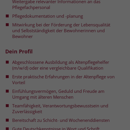
Weitergabe relevanter Informationen an das
welche Werbeanzeige geklickt wurde,
Pflegefachpersonal
sodass erzielte Erfolge wie z.B.
Bestellungen oder Kontaktanfragen der
Pflegedokumentation und -planung
Anzeige zugewiesen werden können.
Mitwirkung bei der Förderung der Lebensqualität
und Selbstständigkeit der Bewohnerinnen und
Bewohner
Name
_gcl_dc
Dein Profil
Anbieter
Google Ads
Abgeschlossene Ausbildung als Altenpflegehelfer
Laufzeit
90 Tage
(m/w/d) oder eine vergleichbare Qualifikation
Erste praktische Erfahrungen in der Altenpflege von
Dieses Cookie wird gesetzt, wenn ein
Vorteil
User über einen Klick auf eine Google
Werbeanzeige auf die Website gelangt.
Einfühlungsvermögen, Geduld und Freude am
Umgang mit älteren Menschen
Es enthält Informationen darüber,
Zweck
welche Werbeanzeige geklickt wurde,
Teamfähigkeit, Verantwortungsbewusstsein und
sodass erzielte Erfolge wie z.B.
Zuverlässigkeit
Bestellungen oder Kontaktanfragen der
Bereitschaft zu Schicht- und Wochenenddiensten
Anzeige zugewiesen werden können.
Gute Deutschkenntnisse in Wort und Schrift