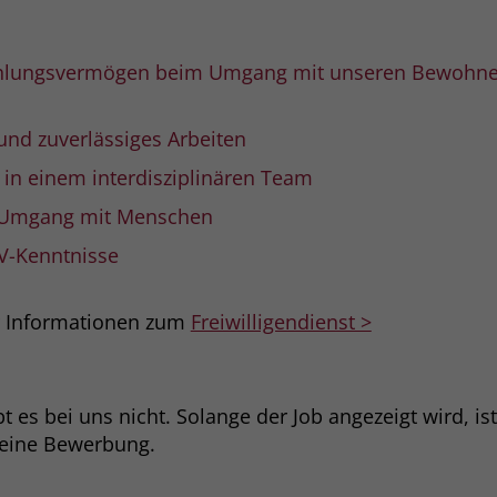
Name
_gcl_dc
ühlungsvermögen beim Umgang mit unseren Bewohne
Anbieter
Google Ads
und zuverlässiges Arbeiten
Laufzeit
90 Tage
in einem interdisziplinären Team
Dieses Cookie wird gesetzt, wenn ein User
 Umgang mit Menschen
über einen Klick auf eine Google
Werbeanzeige auf die Website gelangt. Es
V-Kenntnisse
enthält Informationen darüber, welche
Zweck
Werbeanzeige geklickt wurde, sodass erzielte
r Informationen zum
Freiwilligendienst >
Erfolge wie z.B. Bestellungen oder
Kontaktanfragen der Anzeige zugewiesen
werden können.
 es bei uns nicht. Solange der Job angezeigt wird, is
deine Bewerbung.
Name
_fbp
Anbieter
Facebook