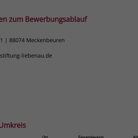
gen zum Bewerbungsablauf
11 | 88074 Meckenbeuren
tiftung-liebenau.de
 Umkreis
Ort
Einsatzbereich
Ar