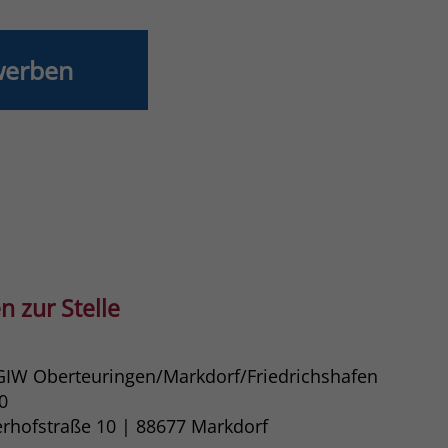
Laufzeit
3 Monate
werben
Der Zweck von _fbp ist vollständig auf die
Werbe- und Analysebemühungen von
Facebook zurückzuführen. Dieses Cookie ist
ein Erstanbieter-Cookie, d. h. Facebook
platziert es, während ein Verbraucher auf
Facebook ist. Dieses Cookie verfolgt die
Besuche eines Nutzers auf verschiedenen
Websites und meldet dieses Verhalten an
Zweck
Facebook. Facebook kann dann die
gesammelten Daten nutzen, um den Nutzer
besser zu verstehen und bessere, relevantere
n zur Stelle
Werbung zu zeigen. Das _fbp-Cookie sammelt
keine persönlich identifizierbaren
Informationen und wird von Facebook nur
 GIW Oberteuringen/Markdorf/Friedrichshafen
platziert, um Daten an das Unternehmen
0
zurückzusenden.
erhofstraße 10 | 88677​ Markdorf