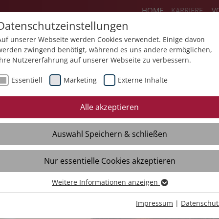
HOME
KARRIERE
V
Datenschutzeinstellungen
Auf unserer Webseite werden Cookies verwendet. Einige davon
werden zwingend benötigt, während es uns andere ermöglichen,
Ihre Nutzererfahrung auf unserer Webseite zu verbessern.
ereiche
Flexteam
Jobs
Ausbildun
Essentiell
Marketing
Externe Inhalte
Initiativbewerbung
Quereinstieg
Eh
Alle akzeptieren
Freie Stellen
Fre
Auswahl Speichern & schließen
Initiativbewerbung
Ini
Kontakt
Kon
Nur essentielle Cookies akzeptieren
Interviews
Int
Weitere Informationen anzeigen
Essentiell
Essentielle Cookies werden für grundlegende Funktionen der
Impressum
|
Datenschut
Webseite benötigt. Dadurch ist gewährleistet, dass die Webseite