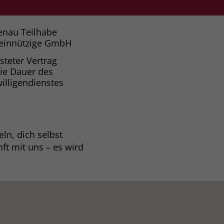
enau Teilhabe
einnützige GmbH
isteter Vertrag
die Dauer des
willigendienstes
ln, dich selbst
ft mit uns – es wird