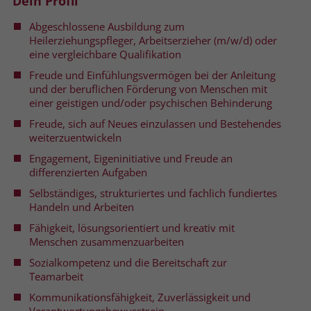
Dein Profil
welche Werbeanzeige geklickt wurde,
sodass erzielte Erfolge wie z.B.
Abgeschlossene Ausbildung zum
Bestellungen oder Kontaktanfragen der
Heilerziehungspfleger, Arbeitserzieher (m/w/d) oder
Anzeige zugewiesen werden können.
eine vergleichbare Qualifikation
Freude und Einfühlungsvermögen bei der Anleitung
und der beruflichen Förderung von Menschen mit
Name
_gcl_dc
einer geistigen und/oder psychischen Behinderung
Freude, sich auf Neues einzulassen und Bestehendes
Anbieter
Google Ads
weiterzuentwickeln
Laufzeit
90 Tage
Engagement, Eigeninitiative und Freude an
differenzierten Aufgaben
Dieses Cookie wird gesetzt, wenn ein
Selbständiges, strukturiertes und fachlich fundiertes
User über einen Klick auf eine Google
Handeln und Arbeiten
Werbeanzeige auf die Website gelangt.
Fähigkeit, lösungsorientiert und kreativ mit
Es enthält Informationen darüber,
Zweck
Menschen zusammenzuarbeiten
welche Werbeanzeige geklickt wurde,
Sozialkompetenz und die Bereitschaft zur
sodass erzielte Erfolge wie z.B.
Teamarbeit
Bestellungen oder Kontaktanfragen der
Anzeige zugewiesen werden können.
Kommunikationsfähigkeit, Zuverlässigkeit und