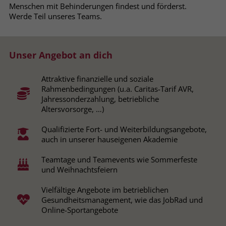
Menschen mit Behinderungen findest und förderst.
Browsers und die Einstellungen
Werde Teil unseres Teams.
exklusiv für diese Website zu speichern.
Name
PHPSESSID
Zweck
Dadurch wird gewährleistet, dass
Aktionen, die bei späteren Besuchen
Anbieter
stiftung-liebenau.de
derselben Website durchgeführt
Unser Angebot an dich
werden, mit derselben
Laufzeit
Session
Benutzerkennung verknüpft werden.
Attraktive finanzielle und soziale
Rahmenbedingungen (u.a. Caritas-Tarif AVR,
Behält die Zustände des Benutzers bei
Zweck
Jahressonderzahlung, betriebliche
allen Seitenanfragen bei.
Name
_clsk
Altersvorsorge, …)
Qualifizierte Fort- und Weiterbildungsangebote,
Anbieter
www.clarity.ms
Name
cookie_optin
auch in unserer hauseigenen Akademie
Laufzeit
1 Jahr
Anbieter
www.stiftung-liebenau.de
Teamtage und Teamevents wie Sommerfeste
und Weihnachtsfeiern
Microsoft Clarity setzt dieses Cookie,
Laufzeit
1 Monat
um die Seitenaufrufe eines Benutzers
Vielfältige Angebote im betrieblichen
Zweck
zu speichern und in einer einzigen
Behält die Zustimmung des Benutzers
Gesundheitsmanagement, wie das JobRad und
Zweck
Sitzungsaufzeichnung
zum Cookie Opt-In
Online-Sportangebote
zusammenzufassen.