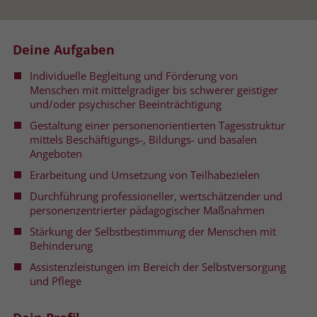
Name
__cf_bm
Name
_gcl_au
Deine Aufgaben
Anbieter
.fonts.net
Anbieter
Google Ads
Individuelle Begleitung und Förderung von
Laufzeit
30 Minuten
Menschen mit mittelgradiger bis schwerer geistiger
Laufzeit
90 Tage
und/oder psychischer Beeinträchtigung
This cookie, set by Cloudflare, is used to
Zweck
Zweck
Enthält eine zufallsgenerierte User-ID.
Gestaltung einer personenorientierten Tagesstruktur
support Cloudflare Bot Management.
mittels Beschäftigungs-, Bildungs- und basalen
Angeboten
Name
_gcl_aw
Name
JSessionID
Erarbeitung und Umsetzung von Teilhabezielen
Durchführung professioneller, wertschätzender und
Anbieter
Google Ads
Anbieter
jobs.stiftung-liebenau.de
personenzentrierter pädagogischer Maßnahmen
Laufzeit
90 Tage
Stärkung der Selbstbestimmung der Menschen mit
Laufzeit
Session
Behinderung
Dieses Cookie wird gesetzt, wenn ein
Behält die Zustände des Benutzers bei
Assistenzleistungen im Bereich der Selbstversorgung
Zweck
User über einen Klick auf eine Google
und Pflege
allen Seitenanfragen bei.
Werbeanzeige auf die Website gelangt.
Es enthält Informationen darüber,
Zweck