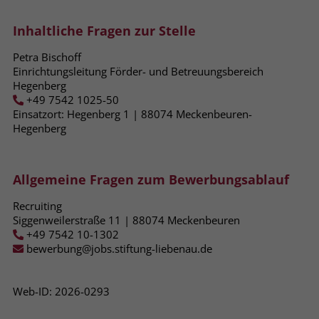
zeigen. Das _fbp-Cookie sammelt keine
persönlich identifizierbaren
Inhaltliche Fragen zur Stelle
Informationen und wird von Facebook
nur platziert, um Daten an das
Petra Bischoff
Unternehmen zurückzusenden.
Einrichtungsleitung Förder- und Betreuungsbereich
Hegenberg
+49 7542 1025-50
Einsatzort: Hegenberg 1 | 88074​ Meckenbeuren-
Hegenberg
Allgemeine Fragen zum Bewerbungsablauf
Recruiting
Siggenweilerstraße 11 | 88074 Meckenbeuren
+49 7542 10-1302
bewerbung@jobs.stiftung-liebenau.de
Web-ID: 2026-0293