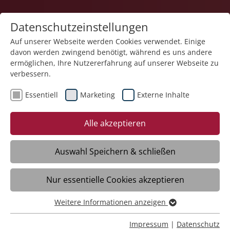
Datenschutzeinstellungen
Auf unserer Webseite werden Cookies verwendet. Einige
davon werden zwingend benötigt, während es uns andere
Karriere
ermöglichen, Ihre Nutzererfahrung auf unserer Webseite zu
verbessern.
Essentiell
Marketing
Externe Inhalte
Alle akzeptieren
Auswahl Speichern & schließen
Nur essentielle Cookies akzeptieren
Heilerziehungspfleger | Arbeitserzieher
(m/w/d)
Weitere Informationen anzeigen
Essentiell
Essentielle Cookies werden für grundlegende Funktionen
Impressum
|
Datenschutz