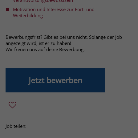
Verantwortungsbewusstsein
Motivation und Interesse zur Fort- und
Name
_fbp
Weiterbildung
Anbieter
Facebook
Bewerbungsfrist? Gibt es bei uns nicht. Solange der Job
Laufzeit
3 Monate
angezeigt wird, ist er zu haben!
Wir freuen uns auf deine Bewerbung.
Der Zweck von _fbp ist vollständig auf
die Werbe- und Analysebemühungen
von Facebook zurückzuführen. Dieses
Cookie ist ein Erstanbieter-Cookie, d. h.
Jetzt bewerben
Facebook platziert es, während ein
Verbraucher auf Facebook ist. Dieses
Cookie verfolgt die Besuche eines
Nutzers auf verschiedenen Websites
und meldet dieses Verhalten an
Zweck
Facebook. Facebook kann dann die
gesammelten Daten nutzen, um den
Job teilen:
Nutzer besser zu verstehen und
bessere, relevantere Werbung zu