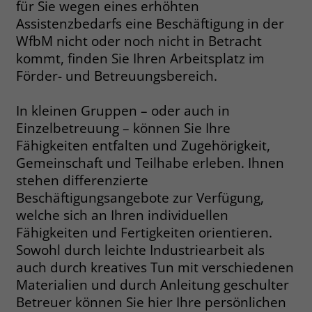
für Sie wegen eines erhöhten
Assistenzbedarfs eine Beschäftigung in der
Name
__cf_bm
Name
_gcl_au
WfbM nicht oder noch nicht in Betracht
Anbieter
.fonts.net
kommt, finden Sie Ihren Arbeitsplatz im
Anbieter
Google Ads
Förder- und Betreuungsbereich.
Laufzeit
30 Minuten
Laufzeit
90 Tage
In kleinen Gruppen – oder auch in
This cookie, set by Cloudflare, is used to
Zweck
Zweck
Enthält eine zufallsgenerierte User-ID.
Einzelbetreuung – können Sie Ihre
support Cloudflare Bot Management.
Fähigkeiten entfalten und Zugehörigkeit,
Gemeinschaft und Teilhabe erleben. Ihnen
Name
_gcl_aw
Name
JSessionID
stehen differenzierte
Beschäftigungsangebote zur Verfügung,
Anbieter
Google Ads
Anbieter
jobs.stiftung-liebenau.de
welche sich an Ihren individuellen
Laufzeit
90 Tage
Fähigkeiten und Fertigkeiten orientieren.
Laufzeit
Session
Sowohl durch leichte Industriearbeit als
Dieses Cookie wird gesetzt, wenn ein
Behält die Zustände des Benutzers bei
auch durch kreatives Tun mit verschiedenen
Zweck
User über einen Klick auf eine Google
allen Seitenanfragen bei.
Materialien und durch Anleitung geschulter
Werbeanzeige auf die Website gelangt.
Betreuer können Sie hier Ihre persönlichen
Es enthält Informationen darüber,
Zweck