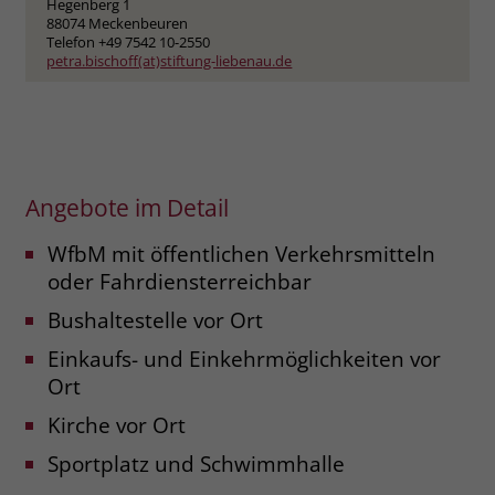
Hegenberg 1
88074 Meckenbeuren
Name
_fbp
Telefon +49 7542 10-2550
petra.bischoff(at)stiftung-liebenau.de
Anbieter
Facebook
Laufzeit
3 Monate
Der Zweck von _fbp ist vollständig auf
Angebote im Detail
die Werbe- und Analysebemühungen
von Facebook zurückzuführen. Dieses
WfbM mit öffentlichen Verkehrsmitteln
Cookie ist ein Erstanbieter-Cookie, d. h.
oder Fahrdiensterreichbar
Facebook platziert es, während ein
Verbraucher auf Facebook ist. Dieses
Bushaltestelle vor Ort
Cookie verfolgt die Besuche eines
Nutzers auf verschiedenen Websites
Einkaufs- und Einkehrmöglichkeiten vor
und meldet dieses Verhalten an
Ort
Zweck
Facebook. Facebook kann dann die
Kirche vor Ort
gesammelten Daten nutzen, um den
Nutzer besser zu verstehen und
Sportplatz und Schwimmhalle
bessere, relevantere Werbung zu