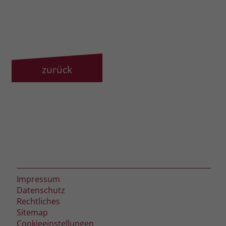
zeigen. Das _fbp-Cookie sammelt keine
persönlich identifizierbaren
Informationen und wird von Facebook
nur platziert, um Daten an das
Unternehmen zurückzusenden.
zurück
Impressum
Datenschutz
Rechtliches
Sitemap
Cookieeinstellungen