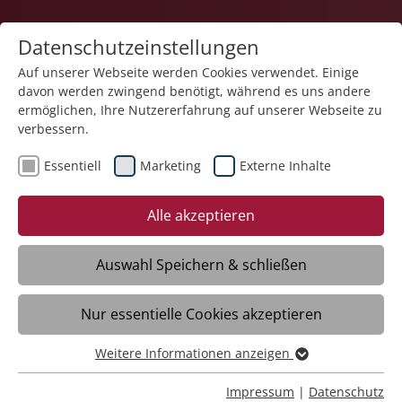
Datenschutzeinstellungen
Auf unserer Webseite werden Cookies verwendet. Einige
davon werden zwingend benötigt, während es uns andere
Teilhabe und Familie
ermöglichen, Ihre Nutzererfahrung auf unserer Webseite zu
verbessern.
Essentiell
Marketing
Externe Inhalte
Alle akzeptieren
Auswahl Speichern & schließen
Förder- und Betreuungsbereich
Nur essentielle Cookies akzeptieren
Hegenberg
Weitere Informationen anzeigen
Meckenbeuren
Essentiell
Essentielle Cookies werden für grundlegende Funktionen
Impressum
|
Datenschutz