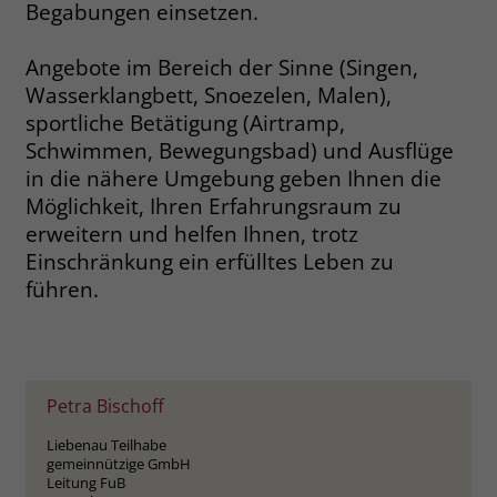
Begabungen einsetzen.
welche Werbeanzeige geklickt wurde,
sodass erzielte Erfolge wie z.B.
Bestellungen oder Kontaktanfragen der
Angebote im Bereich der Sinne (Singen,
Anzeige zugewiesen werden können.
Wasserklangbett, Snoezelen, Malen),
sportliche Betätigung (Airtramp,
Schwimmen, Bewegungsbad) und Ausflüge
Name
_gcl_dc
in die nähere Umgebung geben Ihnen die
Anbieter
Google Ads
Möglichkeit, Ihren Erfahrungsraum zu
erweitern und helfen Ihnen, trotz
Laufzeit
90 Tage
Einschränkung ein erfülltes Leben zu
führen.
Dieses Cookie wird gesetzt, wenn ein
User über einen Klick auf eine Google
Werbeanzeige auf die Website gelangt.
Es enthält Informationen darüber,
Zweck
welche Werbeanzeige geklickt wurde,
Petra Bischoff
sodass erzielte Erfolge wie z.B.
Bestellungen oder Kontaktanfragen der
Liebenau Teilhabe
gemeinnützige GmbH
Anzeige zugewiesen werden können.
Leitung FuB