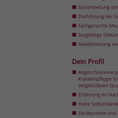
Sicherstellung de
Durführung der 
Fachgerechte Med
Sorgfältige Doku
Gewährleitung vo
Dein Profil
Abgeschlossene pf
Krankenpfleger (m
vergleichbare Qua
Erfahrung im Nac
Hohe Selbstständ
Strukturierte und