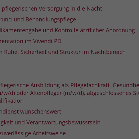
r pflegerischen Versorgung in die Nacht
Name
_gcl_dc
Grund-und Behandlungspflege
ikamentengabe und Kontrolle ärztlicher Anordnung
Anbieter
Google Ads
mentation im Vivendi PD
Laufzeit
90 Tage
n Ruhe, Sicherheit und Struktur im Nachtbereich
Dieses Cookie wird gesetzt, wenn ein User
über einen Klick auf eine Google
Werbeanzeige auf die Website gelangt. Es
enthält Informationen darüber, welche
Zweck
Werbeanzeige geklickt wurde, sodass erzielte
legerische Ausbildung als Pflegefachkraft, Gesundhe
Erfolge wie z.B. Bestellungen oder
/w/d) oder Altenpfleger (m/w/d), abgeschlossenes S
Kontaktanfragen der Anzeige zugewiesen
lifikation
werden können.
hdienst wünschenswert
igkeit und Verantwortungsbewusstsein
Name
_fbp
 zuverlässige Arbeitsweise
Anbieter
Facebook