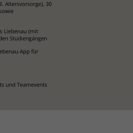
B. Altersvorsorge), 30
 sowie
s Liebenau (mit
enden Studiengängen
iebenau-App für
its und Teamevents