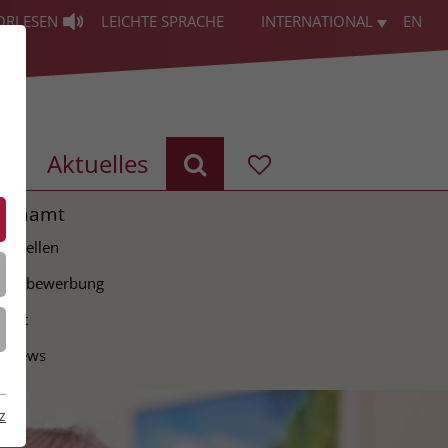
ORLESEN
LEICHTE SPRACHE
INTERNATIONAL
EN
g
Aktuelles
renamt
ie Stellen
tiativbewerbung
takt
erviews
z