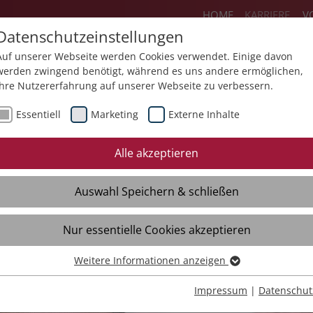
HOME
KARRIERE
V
Datenschutzeinstellungen
Auf unserer Webseite werden Cookies verwendet. Einige davon
werden zwingend benötigt, während es uns andere ermöglichen,
Ihre Nutzererfahrung auf unserer Webseite zu verbessern.
ereiche
Flexteam
Jobs
Ausbildun
Essentiell
Marketing
Externe Inhalte
Initiativbewerbung
Quereinstieg
Eh
Alle akzeptieren
Freie Stellen
Fre
Auswahl Speichern & schließen
Initiativbewerbung
Ini
Kontakt
Kon
Nur essentielle Cookies akzeptieren
Interviews
Int
Weitere Informationen anzeigen
Essentiell
Essentielle Cookies werden für grundlegende Funktionen der
Impressum
|
Datenschut
Webseite benötigt. Dadurch ist gewährleistet, dass die Webseite