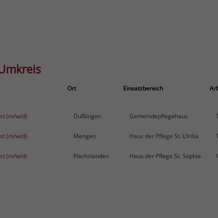
 Umkreis
Ort
Einsatzbereich
Arb
st (m/w/d)
Dußlingen
Gemeindepflegehaus
st (m/w/d)
Mengen
Haus der Pflege St. Ulrika
st (m/w/d)
Flachslanden
Haus der Pflege St. Sophia