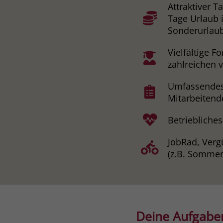
Attraktiver T
Tage Urlaub 
Sonderurlaub
Vielfältige 
zahlreichen 
Umfassendes 
Mitarbeitend
Betriebliche
JobRad, Verg
(z.B. Sommer
Deine Aufgabe