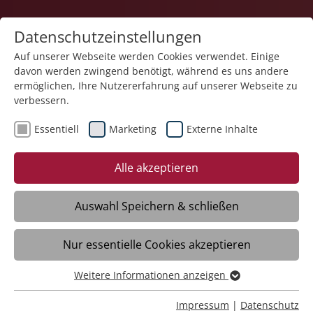
Datenschutzeinstellungen
Auf unserer Webseite werden Cookies verwendet. Einige
davon werden zwingend benötigt, während es uns andere
Karriere
ermöglichen, Ihre Nutzererfahrung auf unserer Webseite zu
verbessern.
Essentiell
Marketing
Externe Inhalte
Alle akzeptieren
Auswahl Speichern & schließen
Nur essentielle Cookies akzeptieren
Pflegefachkraft im Nachtdienst (m/w/d)
Weitere Informationen anzeigen
Essentiell
Essentielle Cookies werden für grundlegende Funktionen
Impressum
|
Datenschutz
Flachslanden