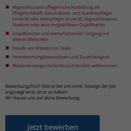
welche Werbeanzeige geklickt wurde,
Abgeschlossene pflegerische Ausbildung als
sodass erzielte Erfolge wie z.B.
Pflegefachkraft, Gesundheits- und Krankenpfleger
Bestellungen oder Kontaktanfragen der
(m/w/d) oder Altenpfleger (m/w/d), abgeschlossenes
Anzeige zugewiesen werden können.
Studium oder eine vergleichbare Qualifikation
Empathischer und wertschätzender Umgang mit
älteren Menschen
Name
_gcl_dc
Freude am Arbeiten im Team
Anbieter
Google Ads
Verantwortungsbewusstsein und Zuverlässigkeit
Wiedereinsteiger (m/w/d) sind herzlich willkommen!
Laufzeit
90 Tage
Dieses Cookie wird gesetzt, wenn ein
User über einen Klick auf eine Google
Bewerbungsfrist? Gibt es bei uns nicht. Solange der Job
Werbeanzeige auf die Website gelangt.
angezeigt wird, ist er zu haben!
Wir freuen uns auf deine Bewerbung.
Es enthält Informationen darüber,
Zweck
welche Werbeanzeige geklickt wurde,
sodass erzielte Erfolge wie z.B.
Bestellungen oder Kontaktanfragen der
Anzeige zugewiesen werden können.
Jetzt bewerben