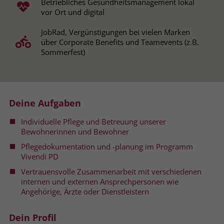
Betriebliches Gesundheitsmanagement lokal
vor Ort und digital
Name
__cf_bm
Name
_gcl_au
JobRad, Vergünstigungen bei vielen Marken
Anbieter
.fonts.net
über Corporate Benefits und Teamevents (z.B.
Anbieter
Google Ads
Sommerfest)
Laufzeit
30 Minuten
Laufzeit
90 Tage
This cookie, set by Cloudflare, is used to
Zweck
Zweck
Enthält eine zufallsgenerierte User-ID.
support Cloudflare Bot Management.
Deine Aufgaben
Name
_gcl_aw
Individuelle Pflege und Betreuung unserer
Name
JSessionID
Bewohnerinnen und Bewohner
Anbieter
Google Ads
Anbieter
jobs.stiftung-liebenau.de
Pflegedokumentation und -planung im Programm
Vivendi PD
Laufzeit
90 Tage
Laufzeit
Session
Vertrauensvolle Zusammenarbeit mit verschiedenen
internen und externen Ansprechpersonen wie
Dieses Cookie wird gesetzt, wenn ein
Behält die Zustände des Benutzers bei
Angehörige, Ärzte oder Dienstleistern
Zweck
User über einen Klick auf eine Google
allen Seitenanfragen bei.
Werbeanzeige auf die Website gelangt.
Dein Profil
Es enthält Informationen darüber,
Zweck