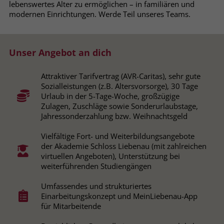
lebenswertes Alter zu ermöglichen – in familiären und
Browsers und die Einstellungen
modernen Einrichtungen. Werde Teil unseres Teams.
exklusiv für diese Website zu speichern.
Name
PHPSESSID
Zweck
Dadurch wird gewährleistet, dass
Aktionen, die bei späteren Besuchen
Anbieter
stiftung-liebenau.de
Unser Angebot an dich
derselben Website durchgeführt
werden, mit derselben
Laufzeit
Session
Benutzerkennung verknüpft werden.
Attraktiver Tarifvertrag (AVR-Caritas), sehr gute
Sozialleistungen (z.B. Altersvorsorge), 30 Tage
Behält die Zustände des Benutzers bei
Zweck
Urlaub in der 5-Tage-Woche, großzügige
allen Seitenanfragen bei.
Zulagen, Zuschläge sowie Sonderurlaubstage,
Name
_clsk
Jahressonderzahlung bzw. Weihnachtsgeld
Anbieter
www.clarity.ms
Name
cookie_optin
Vielfältige Fort- und Weiterbildungsangebote
der Akademie Schloss Liebenau (mit zahlreichen
Laufzeit
1 Jahr
Anbieter
www.stiftung-liebenau.de
virtuellen Angeboten), Unterstützung bei
weiterführenden Studiengängen
Microsoft Clarity setzt dieses Cookie,
Laufzeit
1 Monat
um die Seitenaufrufe eines Benutzers
Umfassendes und strukturiertes
Zweck
zu speichern und in einer einzigen
Einarbeitungskonzept und MeinLiebenau-App
Behält die Zustimmung des Benutzers
Zweck
Sitzungsaufzeichnung
für Mitarbeitende
zum Cookie Opt-In
zusammenzufassen.