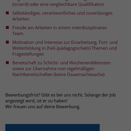
welche Werbeanzeige geklickt wurde,
(m/w/d) oder eine vergleichbare Qualifikation
sodass erzielte Erfolge wie z.B.
Selbständiges, verantwortliches und zuverlässiges
Bestellungen oder Kontaktanfragen der
Arbeiten
Anzeige zugewiesen werden können.
Freude am Arbeiten in einem interdisziplinären
Team
Name
_gcl_dc
Motivation und Interesse zur Einarbeitung, Fort- und
Weiterbildung in (heil-)pädagogische(n) Themen und
Anbieter
Google Ads
Fragestellungen
Bereitschaft zu Schicht- und Wochenenddiensten
Laufzeit
90 Tage
sowie zur Übernahme von regelmäßigen
Nachtbereitschaften (keine Dauernachtwache)
Dieses Cookie wird gesetzt, wenn ein
User über einen Klick auf eine Google
Werbeanzeige auf die Website gelangt.
Bewerbungsfrist? Gibt es bei uns nicht. Solange der Job
Es enthält Informationen darüber,
angezeigt wird, ist er zu haben!
Zweck
welche Werbeanzeige geklickt wurde,
Wir freuen uns auf deine Bewerbung.
sodass erzielte Erfolge wie z.B.
Bestellungen oder Kontaktanfragen der
Anzeige zugewiesen werden können.