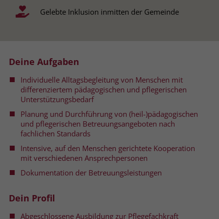
Gelebte Inklusion inmitten der Gemeinde
Name
__cf_bm
Name
_gcl_au
Anbieter
.fonts.net
Anbieter
Google Ads
Laufzeit
30 Minuten
Deine Aufgaben
Laufzeit
90 Tage
This cookie, set by Cloudflare, is used to
Individuelle Alltagsbegleitung von Menschen mit
Zweck
Zweck
Enthält eine zufallsgenerierte User-ID.
support Cloudflare Bot Management.
differenziertem pädagogischen und pflegerischen
Unterstützungsbedarf
Planung und Durchführung von (heil-)pädagogischen
Name
_gcl_aw
Name
JSessionID
und pflegerischen Betreuungsangeboten nach
fachlichen Standards
Anbieter
Google Ads
Anbieter
jobs.stiftung-liebenau.de
Intensive, auf den Menschen gerichtete Kooperation
mit verschiedenen Ansprechpersonen
Laufzeit
90 Tage
Laufzeit
Session
Dokumentation der Betreuungsleistungen
Dieses Cookie wird gesetzt, wenn ein
Behält die Zustände des Benutzers bei
Zweck
User über einen Klick auf eine Google
allen Seitenanfragen bei.
Dein Profil
Werbeanzeige auf die Website gelangt.
Es enthält Informationen darüber,
Abgeschlossene Ausbildung zur Pflegefachkraft
Zweck