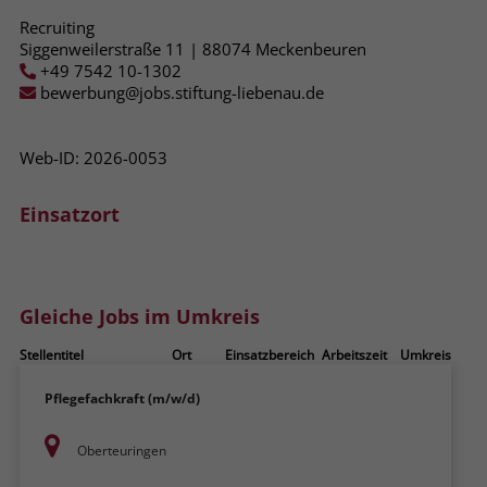
zeigen. Das _fbp-Cookie sammelt keine
Recruiting
persönlich identifizierbaren
Siggenweilerstraße 11 | 88074 Meckenbeuren
Informationen und wird von Facebook
+49 7542 10-1302
nur platziert, um Daten an das
bewerbung@jobs.stiftung-liebenau.de
Unternehmen zurückzusenden.
Web-ID: 2026-0053
Einsatzort
Gleiche Jobs im Umkreis
Stellentitel
Ort
Einsatzbereich
Arbeitszeit
Umkreis
Pflegefachkraft (m/w/d)
Oberteuringen