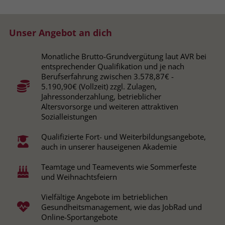
Browsers und die Einstellungen
exklusiv für diese Website zu speichern.
Name
PHPSESSID
Zweck
Dadurch wird gewährleistet, dass
Unser Angebot an dich
Aktionen, die bei späteren Besuchen
Anbieter
stiftung-liebenau.de
derselben Website durchgeführt
Monatliche Brutto-Grundvergütung laut AVR bei
werden, mit derselben
entsprechender Qualifikation und je nach
Laufzeit
Session
Benutzerkennung verknüpft werden.
Berufserfahrung zwischen 3.578,87€ -
5.190,90€ (Vollzeit) zzgl. Zulagen,
Behält die Zustände des Benutzers bei
Zweck
Jahressonderzahlung, betrieblicher
allen Seitenanfragen bei.
Altersvorsorge und weiteren attraktiven
Name
_clsk
Sozialleistungen
Anbieter
www.clarity.ms
Name
cookie_optin
Qualifizierte Fort- und Weiterbildungsangebote,
auch in unserer hauseigenen Akademie
Laufzeit
1 Jahr
Anbieter
www.stiftung-liebenau.de
Teamtage und Teamevents wie Sommerfeste
Microsoft Clarity setzt dieses Cookie,
Laufzeit
1 Monat
und Weihnachtsfeiern
um die Seitenaufrufe eines Benutzers
Zweck
zu speichern und in einer einzigen
Vielfältige Angebote im betrieblichen
Behält die Zustimmung des Benutzers
Zweck
Sitzungsaufzeichnung
Gesundheitsmanagement, wie das JobRad und
zum Cookie Opt-In
zusammenzufassen.
Online-Sportangebote