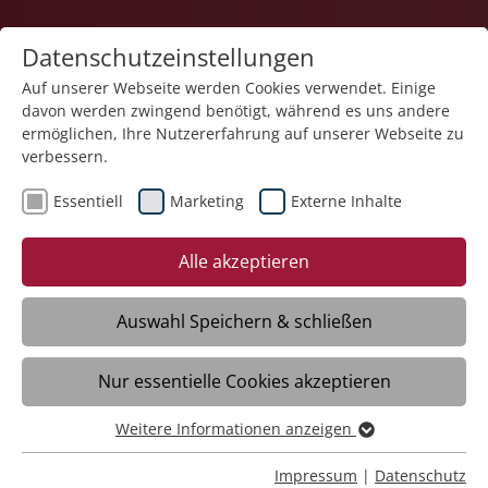
Datenschutzeinstellungen
Auf unserer Webseite werden Cookies verwendet. Einige
davon werden zwingend benötigt, während es uns andere
Karriere
ermöglichen, Ihre Nutzererfahrung auf unserer Webseite zu
verbessern.
Essentiell
Marketing
Externe Inhalte
Alle akzeptieren
Auswahl Speichern & schließen
Nur essentielle Cookies akzeptieren
Pflegefachkraft (m/w/d)
Weitere Informationen anzeigen
Essentiell
Essentielle Cookies werden für grundlegende Funktionen
Impressum
|
Datenschutz
Markdorf