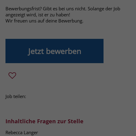
welche Werbeanzeige geklickt wurde,
Bewerbungsfrist? Gibt es bei uns nicht. Solange der Job
sodass erzielte Erfolge wie z.B.
angezeigt wird, ist er zu haben!
Bestellungen oder Kontaktanfragen der
Wir freuen uns auf deine Bewerbung.
Anzeige zugewiesen werden können.
Name
_gcl_dc
Jetzt bewerben
Anbieter
Google Ads
Laufzeit
90 Tage
Dieses Cookie wird gesetzt, wenn ein
User über einen Klick auf eine Google
Werbeanzeige auf die Website gelangt.
Job teilen:
Es enthält Informationen darüber,
Zweck
welche Werbeanzeige geklickt wurde,
sodass erzielte Erfolge wie z.B.
Inhaltliche Fragen zur Stelle
Bestellungen oder Kontaktanfragen der
Anzeige zugewiesen werden können.
Rebecca Langer