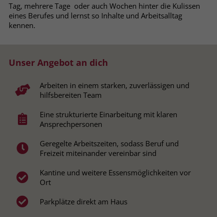
Tag, mehrere Tage oder auch Wochen hinter die Kulissen
Browsers und die Einstellungen
eines Berufes und lernst so Inhalte und Arbeitsalltag
exklusiv für diese Website zu speichern.
Name
PHPSESSID
kennen.
Zweck
Dadurch wird gewährleistet, dass
Aktionen, die bei späteren Besuchen
Anbieter
stiftung-liebenau.de
derselben Website durchgeführt
Unser Angebot an dich
werden, mit derselben
Laufzeit
Session
Benutzerkennung verknüpft werden.
Arbeiten in einem starken, zuverlässigen und
Behält die Zustände des Benutzers bei
Zweck
hilfsbereiten Team
allen Seitenanfragen bei.
Name
_clsk
Eine strukturierte Einarbeitung mit klaren
Ansprechpersonen
Anbieter
www.clarity.ms
Name
cookie_optin
Geregelte Arbeitszeiten, sodass Beruf und
Laufzeit
1 Jahr
Anbieter
www.stiftung-liebenau.de
Freizeit miteinander vereinbar sind
Microsoft Clarity setzt dieses Cookie,
Laufzeit
1 Monat
Kantine und weitere Essensmöglichkeiten vor
um die Seitenaufrufe eines Benutzers
Ort
Zweck
zu speichern und in einer einzigen
Behält die Zustimmung des Benutzers
Zweck
Sitzungsaufzeichnung
zum Cookie Opt-In
Parkplätze direkt am Haus
zusammenzufassen.