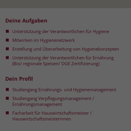
Name
__cf_bm
Name
_gcl_au
Deine Aufgaben
Anbieter
.fonts.net
Anbieter
Google Ads
Unterstützung der Verantwortlichen für Hygiene
Laufzeit
30 Minuten
Laufzeit
90 Tage
Mitwirken im Hygienenetzwerk
This cookie, set by Cloudflare, is used to
Erstellung und Überarbeitung von Hygienekonzepten
Zweck
Zweck
Enthält eine zufallsgenerierte User-ID.
support Cloudflare Bot Management.
Unterstützung der Verantwortlichen für Ernährung
(Bio/ regionale Speisen/ DGE Zertifizierung)
Name
_gcl_aw
Name
JSessionID
Dein Profil
Anbieter
Google Ads
Anbieter
jobs.stiftung-liebenau.de
Studiengang Ernährungs- und Hygienemanagement
Laufzeit
90 Tage
Laufzeit
Session
Studiengang Verpflegungsmanagement /
Ernährungsmanagement
Dieses Cookie wird gesetzt, wenn ein
Behält die Zustände des Benutzers bei
Facharbeit für Hauswirtschaftsmeister /
Zweck
User über einen Klick auf eine Google
allen Seitenanfragen bei.
Hauswirtschaftsmeisterinnen
Werbeanzeige auf die Website gelangt.
Es enthält Informationen darüber,
Zweck