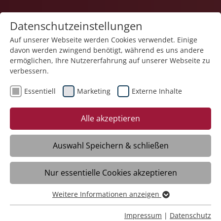
Datenschutzeinstellungen
Auf unserer Webseite werden Cookies verwendet. Einige
davon werden zwingend benötigt, während es uns andere
Karriere
ermöglichen, Ihre Nutzererfahrung auf unserer Webseite zu
verbessern.
Essentiell
Marketing
Externe Inhalte
Alle akzeptieren
Auswahl Speichern & schließen
Nur essentielle Cookies akzeptieren
Praktikant im Bereich Lebensmittel,
Ernährung und Hygiene (m/w/d)
Weitere Informationen anzeigen
Essentiell
Essentielle Cookies werden für grundlegende Funktionen
Impressum
|
Datenschutz