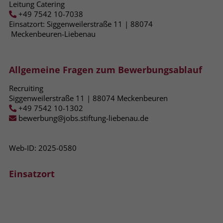
Leitung Catering
+49 7542 10-7038
Name
_fbp
Einsatzort: Siggenweilerstraße 11 | 88074​
Meckenbeuren-Liebenau
Anbieter
Facebook
Laufzeit
3 Monate
Allgemeine Fragen zum Bewerbungsablauf
Der Zweck von _fbp ist vollständig auf
Recruiting
die Werbe- und Analysebemühungen
Siggenweilerstraße 11 | 88074 Meckenbeuren
von Facebook zurückzuführen. Dieses
+49 7542 10-1302
Cookie ist ein Erstanbieter-Cookie, d. h.
bewerbung@jobs.stiftung-liebenau.de
Facebook platziert es, während ein
Verbraucher auf Facebook ist. Dieses
Web-ID: 2025-0580
Cookie verfolgt die Besuche eines
Nutzers auf verschiedenen Websites
und meldet dieses Verhalten an
Einsatzort
Zweck
Facebook. Facebook kann dann die
gesammelten Daten nutzen, um den
Nutzer besser zu verstehen und
bessere, relevantere Werbung zu