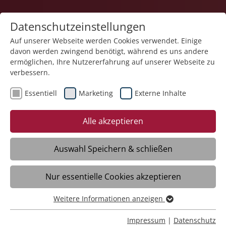
Datenschutzeinstellungen
Auf unserer Webseite werden Cookies verwendet. Einige
davon werden zwingend benötigt, während es uns andere
Teilhabe und Familie
ermöglichen, Ihre Nutzererfahrung auf unserer Webseite zu
verbessern.
Essentiell
Marketing
Externe Inhalte
Alle akzeptieren
Auswahl Speichern & schließen
Familienunterstützender Dienst
Nur essentielle Cookies akzeptieren
Friedrichshafen
Weitere Informationen anzeigen
Essentiell
Daten
Essentielle Cookies werden für grundlegende Funktionen
Impressum
|
Datenschutz