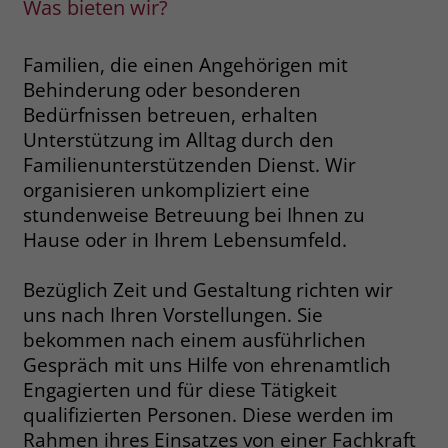
Was bieten wir?
Name
__cf_bm
Name
_gcl_au
Familien, die einen Angehörigen mit
Anbieter
.fonts.net
Behinderung oder besonderen
Anbieter
Google Ads
Bedürfnissen betreuen, erhalten
Laufzeit
30 Minuten
Laufzeit
90 Tage
Unterstützung im Alltag durch den
This cookie, set by Cloudflare, is used to
Familienunterstützenden Dienst. Wir
Zweck
Zweck
Enthält eine zufallsgenerierte User-ID.
support Cloudflare Bot Management.
organisieren unkompliziert eine
stundenweise Betreuung bei Ihnen zu
Hause oder in Ihrem Lebensumfeld.
Name
_gcl_aw
Name
JSessionID
Anbieter
Google Ads
Bezüglich Zeit und Gestaltung richten wir
Anbieter
jobs.stiftung-liebenau.de
uns nach Ihren Vorstellungen. Sie
Laufzeit
90 Tage
Laufzeit
Session
bekommen nach einem ausführlichen
Gespräch mit uns Hilfe von ehrenamtlich
Dieses Cookie wird gesetzt, wenn ein
Behält die Zustände des Benutzers bei
Zweck
Engagierten und für diese Tätigkeit
User über einen Klick auf eine Google
allen Seitenanfragen bei.
qualifizierten Personen. Diese werden im
Werbeanzeige auf die Website gelangt.
Es enthält Informationen darüber,
Rahmen ihres Einsatzes von einer Fachkraft
Zweck