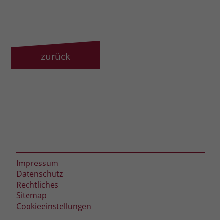
zeigen. Das _fbp-Cookie sammelt keine
persönlich identifizierbaren
Informationen und wird von Facebook
nur platziert, um Daten an das
Unternehmen zurückzusenden.
zurück
Impressum
Datenschutz
Rechtliches
Sitemap
Cookieeinstellungen