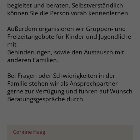
welche Werbeanzeige geklickt wurde,
begleitet und beraten. Selbstverständlich
sodass erzielte Erfolge wie z.B.
können Sie die Person vorab kennenlernen.
Bestellungen oder Kontaktanfragen der
Anzeige zugewiesen werden können.
Außerdem organisieren wir Gruppen- und
Freizeitangebote für Kinder und Jugendliche
mit
Name
_gcl_dc
Behinderungen, sowie den Austausch mit
Anbieter
Google Ads
anderen Familien.
Laufzeit
90 Tage
Bei Fragen oder Schwierigkeiten in der
Familie stehen wir als Ansprechpartner
Dieses Cookie wird gesetzt, wenn ein
gerne zur Verfügung und führen auf Wunsch
User über einen Klick auf eine Google
Werbeanzeige auf die Website gelangt.
Beratungsgespräche durch.
Es enthält Informationen darüber,
Zweck
welche Werbeanzeige geklickt wurde,
sodass erzielte Erfolge wie z.B.
Bestellungen oder Kontaktanfragen der
Corinne Haag
Anzeige zugewiesen werden können.