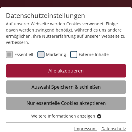
Datenschutzeinstellungen
Auf unserer Webseite werden Cookies verwendet. Einige
davon werden zwingend benötigt, während es uns andere
Teilhabe und Familie
ermöglichen, Ihre Nutzererfahrung auf unserer Webseite zu
verbessern.
Essentiell
Marketing
Externe Inhalte
Alle akzeptieren
Auswahl Speichern & schließen
Jugendtreff im Jugend- und
Nur essentielle Cookies akzeptieren
Kulturzentrum MOLKE
Weitere Informationen anzeigen
Friedrichshafen
Essentiell
Essentielle Cookies werden für grundlegende Funktionen
Impressum
|
Datenschutz