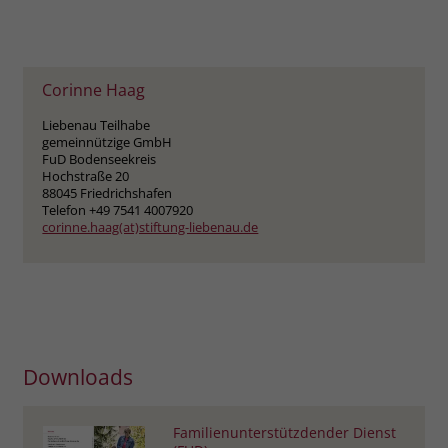
zeigen. Das _fbp-Cookie sammelt keine
persönlich identifizierbaren
Informationen und wird von Facebook
nur platziert, um Daten an das
Corinne Haag
Unternehmen zurückzusenden.
Liebenau Teilhabe
gemeinnützige GmbH
FuD Bodenseekreis
Hochstraße 20
88045 Friedrichshafen
Telefon +49 7541 4007920
corinne.haag(at)stiftung-liebenau.de
Downloads
Familienunterstützdender Dienst