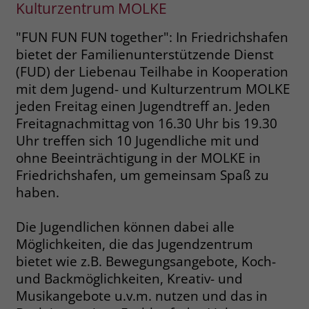
Kulturzentrum MOLKE
Name
__cf_bm
Name
_gcl_au
"FUN FUN FUN together": In Friedrichshafen
Anbieter
.fonts.net
bietet der Familienunterstützende Dienst
Anbieter
Google Ads
(FUD) der Liebenau Teilhabe in Kooperation
Laufzeit
30 Minuten
mit dem Jugend- und Kulturzentrum MOLKE
Laufzeit
90 Tage
jeden Freitag einen Jugendtreff an. Jeden
This cookie, set by Cloudflare, is used to
Zweck
Freitagnachmittag von 16.30 Uhr bis 19.30
Zweck
Enthält eine zufallsgenerierte User-ID.
support Cloudflare Bot Management.
Uhr treffen sich 10 Jugendliche mit und
ohne Beeinträchtigung in der MOLKE in
Name
_gcl_aw
Name
JSessionID
Friedrichshafen, um gemeinsam Spaß zu
haben.
Anbieter
Google Ads
Anbieter
jobs.stiftung-liebenau.de
Die Jugendlichen können dabei alle
Laufzeit
90 Tage
Laufzeit
Session
Möglichkeiten, die das Jugendzentrum
Dieses Cookie wird gesetzt, wenn ein
Behält die Zustände des Benutzers bei
bietet wie z.B. Bewegungsangebote, Koch-
Zweck
User über einen Klick auf eine Google
allen Seitenanfragen bei.
und Backmöglichkeiten, Kreativ- und
Werbeanzeige auf die Website gelangt.
Musikangebote u.v.m. nutzen und das in
Es enthält Informationen darüber,
Zweck