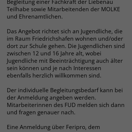
Begleitung einer Fachkraft der Liebenau
welche Werbeanzeige geklickt wurde,
Teilhabe sowie Mitarbeitenden der MOLKE
sodass erzielte Erfolge wie z.B.
und Ehrenamtlichen.
Bestellungen oder Kontaktanfragen der
Anzeige zugewiesen werden können.
Das Angebot richtet sich an Jugendliche, die
im Raum Friedrichshafen wohnen und/oder
Name
_gcl_dc
dort zur Schule gehen. Die Jugendlichen sind
zwischen 12 und 16 Jahre alt, wobei
Anbieter
Google Ads
Jugendliche mit Beeinträchtigung auch älter
Laufzeit
90 Tage
sein können und je nach Interessen
ebenfalls herzlich willkommen sind.
Dieses Cookie wird gesetzt, wenn ein
User über einen Klick auf eine Google
Der individuelle Begleitungsbedarf kann bei
Werbeanzeige auf die Website gelangt.
der Anmeldung angeben werden.
Es enthält Informationen darüber,
Zweck
Mitarbeiterinnen des FUD melden sich dann
welche Werbeanzeige geklickt wurde,
und fragen genauer nach.
sodass erzielte Erfolge wie z.B.
Bestellungen oder Kontaktanfragen der
Anzeige zugewiesen werden können.
Eine Anmeldung über Feripro, dem