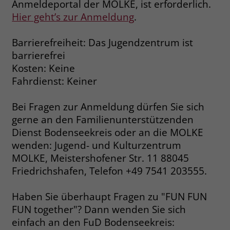
Anmeldeportal der MOLKE, ist erforderlich.
Hier geht’s zur Anmeldung
.
Name
_fbp
Barrierefreiheit: Das Jugendzentrum ist
Anbieter
Facebook
barrierefrei
Laufzeit
3 Monate
Kosten: Keine
Fahrdienst: Keiner
Der Zweck von _fbp ist vollständig auf
die Werbe- und Analysebemühungen
Bei Fragen zur Anmeldung dürfen Sie sich
von Facebook zurückzuführen. Dieses
gerne an den Familienunterstützenden
Cookie ist ein Erstanbieter-Cookie, d. h.
Dienst Bodenseekreis oder an die MOLKE
Facebook platziert es, während ein
Verbraucher auf Facebook ist. Dieses
wenden: Jugend- und Kulturzentrum
Cookie verfolgt die Besuche eines
MOLKE, Meistershofener Str. 11 88045
Nutzers auf verschiedenen Websites
Friedrichshafen, Telefon +49 7541 203555.
und meldet dieses Verhalten an
Zweck
Facebook. Facebook kann dann die
Haben Sie überhaupt Fragen zu "FUN FUN
gesammelten Daten nutzen, um den
FUN together"? Dann wenden Sie sich
Nutzer besser zu verstehen und
einfach an den FuD Bodenseekreis:
bessere, relevantere Werbung zu