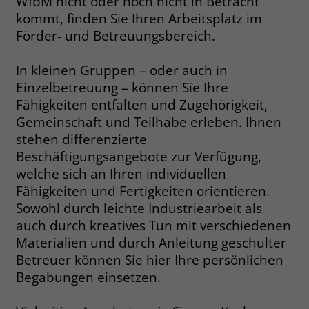
WfbM nicht oder noch nicht in Betracht
kommt, finden Sie Ihren Arbeitsplatz im
Name
__cf_bm
Name
_gcl_au
Förder- und Betreuungsbereich.
Anbieter
.fonts.net
Anbieter
Google Ads
In kleinen Gruppen – oder auch in
Laufzeit
30 Minuten
Einzelbetreuung – können Sie Ihre
Laufzeit
90 Tage
Fähigkeiten entfalten und Zugehörigkeit,
This cookie, set by Cloudflare, is used to
Zweck
Gemeinschaft und Teilhabe erleben. Ihnen
Zweck
Enthält eine zufallsgenerierte User-ID.
support Cloudflare Bot Management.
stehen differenzierte
Beschäftigungsangebote zur Verfügung,
Name
_gcl_aw
Name
JSessionID
welche sich an Ihren individuellen
Fähigkeiten und Fertigkeiten orientieren.
Anbieter
Google Ads
Anbieter
jobs.stiftung-liebenau.de
Sowohl durch leichte Industriearbeit als
auch durch kreatives Tun mit verschiedenen
Laufzeit
90 Tage
Laufzeit
Session
Materialien und durch Anleitung geschulter
Dieses Cookie wird gesetzt, wenn ein
Betreuer können Sie hier Ihre persönlichen
Behält die Zustände des Benutzers bei
Zweck
User über einen Klick auf eine Google
allen Seitenanfragen bei.
Begabungen einsetzen.
Werbeanzeige auf die Website gelangt.
Es enthält Informationen darüber,
Zweck