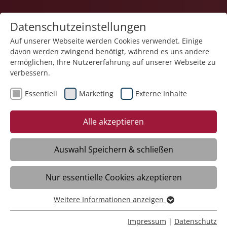
Datenschutzeinstellungen
Auf unserer Webseite werden Cookies verwendet. Einige
davon werden zwingend benötigt, während es uns andere
Teilhabe und Familie
ermöglichen, Ihre Nutzererfahrung auf unserer Webseite zu
verbessern.
Essentiell
Marketing
Externe Inhalte
Alle akzeptieren
Auswahl Speichern & schließen
Förder- und Betreuungsbereich
Nur essentielle Cookies akzeptieren
Leutkirch
Weitere Informationen anzeigen
Essentiell
Daten
Essentielle Cookies werden für grundlegende Funktionen
Impressum
|
Datenschutz