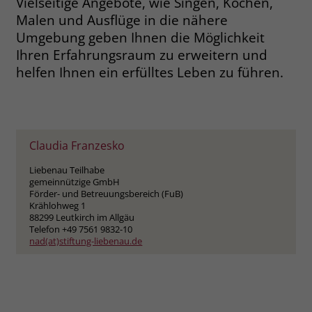
Vielseitige Angebote, wie Singen, Kochen,
welche Werbeanzeige geklickt wurde,
Malen und Ausflüge in die nähere
sodass erzielte Erfolge wie z.B.
Umgebung geben Ihnen die Möglichkeit
Bestellungen oder Kontaktanfragen der
Anzeige zugewiesen werden können.
Ihren Erfahrungsraum zu erweitern und
helfen Ihnen ein erfülltes Leben zu führen.
Name
_gcl_dc
Anbieter
Google Ads
Claudia Franzesko
Laufzeit
90 Tage
Liebenau Teilhabe
gemeinnützige GmbH
Dieses Cookie wird gesetzt, wenn ein
Förder- und Betreuungsbereich (FuB)
User über einen Klick auf eine Google
Krählohweg 1
Werbeanzeige auf die Website gelangt.
88299 Leutkirch im Allgäu
Telefon +49 7561 9832-10
Es enthält Informationen darüber,
Zweck
nad(at)stiftung-liebenau.de
welche Werbeanzeige geklickt wurde,
sodass erzielte Erfolge wie z.B.
Bestellungen oder Kontaktanfragen der
Anzeige zugewiesen werden können.