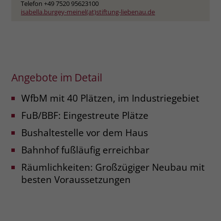
Telefon +49 7520 95623100
isabella.burgey-meinel(at)stiftung-liebenau.de
Name
_fbp
Anbieter
Facebook
Laufzeit
3 Monate
Angebote im Detail
Der Zweck von _fbp ist vollständig auf
die Werbe- und Analysebemühungen
WfbM mit 40 Plätzen, im Industriegebiet
von Facebook zurückzuführen. Dieses
FuB/BBF: Eingestreute Plätze
Cookie ist ein Erstanbieter-Cookie, d. h.
Facebook platziert es, während ein
Bushaltestelle vor dem Haus
Verbraucher auf Facebook ist. Dieses
Cookie verfolgt die Besuche eines
Bahnhof fußläufig erreichbar
Nutzers auf verschiedenen Websites
Räumlichkeiten: Großzügiger Neubau mit
und meldet dieses Verhalten an
Zweck
besten Voraussetzungen
Facebook. Facebook kann dann die
gesammelten Daten nutzen, um den
Nutzer besser zu verstehen und
bessere, relevantere Werbung zu