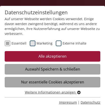
Datenschutzeinstellungen
Auf unserer Webseite werden Cookies verwendet. Einige
davon werden zwingend benötigt, während es uns andere
Teilhabe und Familie
ermöglichen, Ihre Nutzererfahrung auf unserer Webseite zu
verbessern.
Essentiell
Marketing
Externe Inhalte
Alle akzeptieren
Auswahl Speichern & schließen
WfbM
Nur essentielle Cookies akzeptieren
Leutkirch
Weitere Informationen anzeigen
Essentiell
Daten
Essentielle Cookies werden für grundlegende Funktionen
Impressum
|
Datenschutz