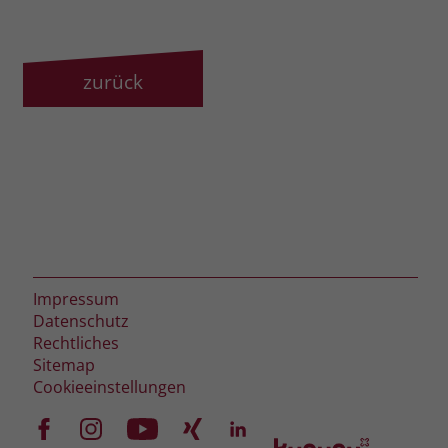
zeigen. Das _fbp-Cookie sammelt keine
persönlich identifizierbaren
Informationen und wird von Facebook
nur platziert, um Daten an das
zurück
Unternehmen zurückzusenden.
Impressum
Datenschutz
Rechtliches
Sitemap
Cookieeinstellungen