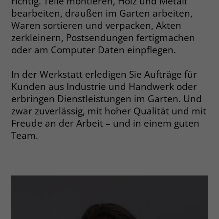
richtig. Teile montieren, Holz und Metall
bearbeiten, draußen im Garten arbeiten,
Name
__cf_bm
Name
_gcl_au
Waren sortieren und verpacken, Akten
zerkleinern, Postsendungen fertigmachen
Anbieter
.fonts.net
Anbieter
Google Ads
oder am Computer Daten einpflegen.
Laufzeit
30 Minuten
Laufzeit
90 Tage
In der Werkstatt erledigen Sie Aufträge für
This cookie, set by Cloudflare, is used to
Zweck
Kunden aus Industrie und Handwerk oder
Zweck
Enthält eine zufallsgenerierte User-ID.
support Cloudflare Bot Management.
erbringen Dienstleistungen im Garten. Und
zwar zuverlässig, mit hoher Qualität und mit
Name
_gcl_aw
Name
JSessionID
Freude an der Arbeit – und in einem guten
Team.
Anbieter
Google Ads
Anbieter
jobs.stiftung-liebenau.de
Laufzeit
90 Tage
Laufzeit
Session
Dieses Cookie wird gesetzt, wenn ein
Behält die Zustände des Benutzers bei
Zweck
User über einen Klick auf eine Google
allen Seitenanfragen bei.
Werbeanzeige auf die Website gelangt.
Es enthält Informationen darüber,
Zweck