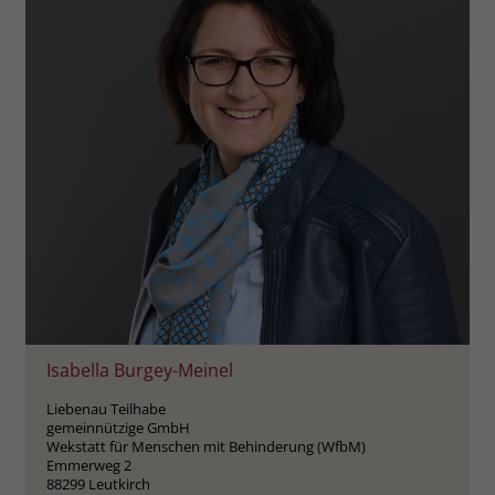
welche Werbeanzeige geklickt wurde,
sodass erzielte Erfolge wie z.B.
Bestellungen oder Kontaktanfragen der
Anzeige zugewiesen werden können.
Name
_gcl_dc
Anbieter
Google Ads
Laufzeit
90 Tage
Dieses Cookie wird gesetzt, wenn ein
User über einen Klick auf eine Google
Werbeanzeige auf die Website gelangt.
Isabella Burgey-Meinel
Es enthält Informationen darüber,
Zweck
welche Werbeanzeige geklickt wurde,
Liebenau Teilhabe
sodass erzielte Erfolge wie z.B.
gemeinnützige GmbH
Bestellungen oder Kontaktanfragen der
Wekstatt für Menschen mit Behinderung (WfbM)
Emmerweg 2
Anzeige zugewiesen werden können.
88299 Leutkirch