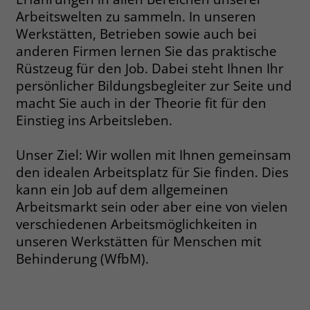
welche Werbeanzeige geklickt wurde,
Arbeitswelten zu sammeln. In unseren
sodass erzielte Erfolge wie z.B.
Werkstätten, Betrieben sowie auch bei
Bestellungen oder Kontaktanfragen der
anderen Firmen lernen Sie das praktische
Anzeige zugewiesen werden können.
Rüstzeug für den Job. Dabei steht Ihnen Ihr
persönlicher Bildungsbegleiter zur Seite und
Name
_gcl_dc
macht Sie auch in der Theorie fit für den
Einstieg ins Arbeitsleben.
Anbieter
Google Ads
Unser Ziel: Wir wollen mit Ihnen gemeinsam
Laufzeit
90 Tage
den idealen Arbeitsplatz für Sie finden. Dies
Dieses Cookie wird gesetzt, wenn ein
kann ein Job auf dem allgemeinen
User über einen Klick auf eine Google
Arbeitsmarkt sein oder aber eine von vielen
Werbeanzeige auf die Website gelangt.
verschiedenen Arbeitsmöglichkeiten in
Es enthält Informationen darüber,
Zweck
unseren Werkstätten für Menschen mit
welche Werbeanzeige geklickt wurde,
Behinderung (WfbM).
sodass erzielte Erfolge wie z.B.
Bestellungen oder Kontaktanfragen der
Anzeige zugewiesen werden können.