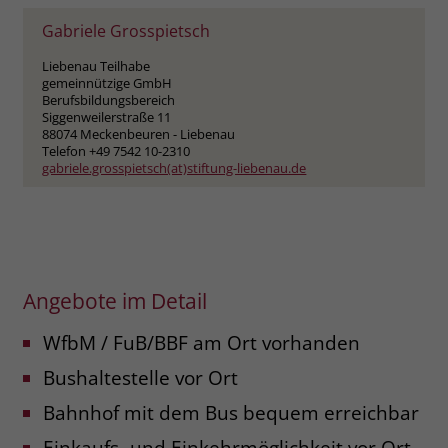
Gabriele Grosspietsch
Name
_fbp
Liebenau Teilhabe
Anbieter
Facebook
gemeinnützige GmbH
Berufsbildungsbereich
Siggenweilerstraße 11
Laufzeit
3 Monate
88074 Meckenbeuren - Liebenau
Telefon +49 7542 10-2310
Der Zweck von _fbp ist vollständig auf
gabriele.grosspietsch(at)stiftung-liebenau.de
die Werbe- und Analysebemühungen
von Facebook zurückzuführen. Dieses
Cookie ist ein Erstanbieter-Cookie, d. h.
Facebook platziert es, während ein
Verbraucher auf Facebook ist. Dieses
Angebote im Detail
Cookie verfolgt die Besuche eines
Nutzers auf verschiedenen Websites
WfbM / FuB/BBF am Ort vorhanden
und meldet dieses Verhalten an
Zweck
Facebook. Facebook kann dann die
Bushaltestelle vor Ort
gesammelten Daten nutzen, um den
Nutzer besser zu verstehen und
Bahnhof mit dem Bus bequem erreichbar
bessere, relevantere Werbung zu
Einkaufs- und Einkehrmöglichkeit vor Ort