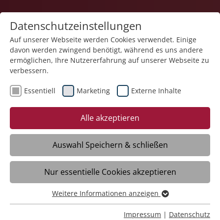
Datenschutzeinstellungen
Auf unserer Webseite werden Cookies verwendet. Einige
davon werden zwingend benötigt, während es uns andere
Teilhabe und Familie
ermöglichen, Ihre Nutzererfahrung auf unserer Webseite zu
verbessern.
Essentiell
Marketing
Externe Inhalte
Alle akzeptieren
Auswahl Speichern & schließen
Berufsbildungsbereich
Nur essentielle Cookies akzeptieren
Meckenbeuren
Weitere Informationen anzeigen
Essentiell
Daten
Essentielle Cookies werden für grundlegende Funktionen
Impressum
|
Datenschutz