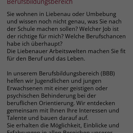
Berufsbildungsbereich
Name
__cf_bm
Sie wohnen in Liebenau oder Umbebung
Name
_gcl_au
und wissen noch nicht genau, was Sie nach
Anbieter
.fonts.net
Anbieter
Google Ads
der Schule machen sollen? Welcher Job ist
Laufzeit
30 Minuten
der richtige für mich? Welche Berufschancen
Laufzeit
90 Tage
habe ich überhaupt?
This cookie, set by Cloudflare, is used to
Die Liebenauer Arbeitswelten machen Sie fit
Zweck
Zweck
Enthält eine zufallsgenerierte User-ID.
support Cloudflare Bot Management.
für den Beruf und das Leben.
Name
_gcl_aw
In unserem Berufsbildungsbereich (BBB)
Name
JSessionID
helfen wir Jugendlichen und jungen
Anbieter
Google Ads
Anbieter
jobs.stiftung-liebenau.de
Erwachsenen mit einer geistigen oder
psychischen Behinderung bei der
Laufzeit
90 Tage
Laufzeit
Session
beruflichen Orientierung. Wir entdecken
gemeinsam mit Ihnen Ihre Interessen und
Dieses Cookie wird gesetzt, wenn ein
Behält die Zustände des Benutzers bei
Zweck
User über einen Klick auf eine Google
Talente und bauen darauf auf.
allen Seitenanfragen bei.
Werbeanzeige auf die Website gelangt.
Sie erhalten die Möglichkeit, Einblicke und
Es enthält Informationen darüber,
Erfahrungen in allen Bereichen unserer
Zweck