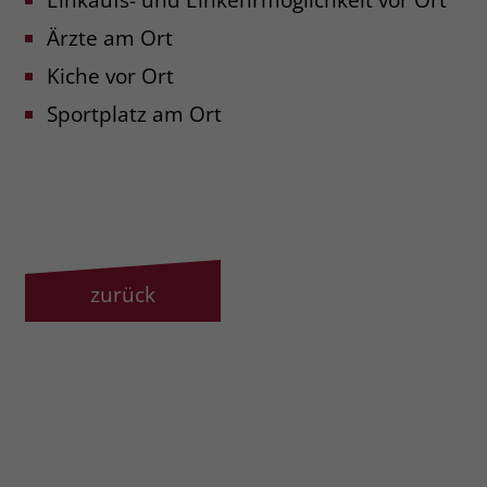
zeigen. Das _fbp-Cookie sammelt keine
persönlich identifizierbaren
Ärzte am Ort
Informationen und wird von Facebook
Kiche vor Ort
nur platziert, um Daten an das
Unternehmen zurückzusenden.
Sportplatz am Ort
zurück