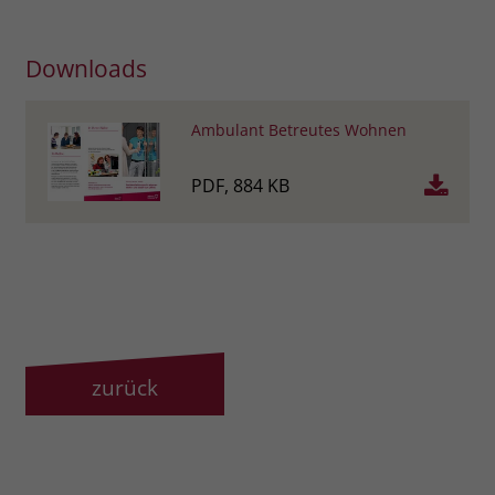
Name
_fbp
Downloads
Anbieter
Facebook
Ambulant Betreutes Wohnen
Laufzeit
3 Monate
PDF, 884 KB
Der Zweck von _fbp ist vollständig auf
die Werbe- und Analysebemühungen
von Facebook zurückzuführen. Dieses
Cookie ist ein Erstanbieter-Cookie, d. h.
Facebook platziert es, während ein
Verbraucher auf Facebook ist. Dieses
Cookie verfolgt die Besuche eines
Nutzers auf verschiedenen Websites
und meldet dieses Verhalten an
zurück
Zweck
Facebook. Facebook kann dann die
gesammelten Daten nutzen, um den
Nutzer besser zu verstehen und
bessere, relevantere Werbung zu