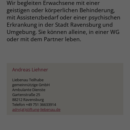
Wir begleiten Erwachsene mit einer
welche Werbeanzeige geklickt wurde,
sodass erzielte Erfolge wie z.B.
geistigen oder körperlichen Behinderung,
Bestellungen oder Kontaktanfragen der
mit Assistenzbedarf oder einer psychischen
Anzeige zugewiesen werden können.
Erkrankung in der Stadt Ravensburg und
Umgebung. Sie können alleine, in einer WG
oder mit dem Partner leben.
Name
_gcl_dc
Anbieter
Google Ads
Laufzeit
90 Tage
Andreas Liehner
Dieses Cookie wird gesetzt, wenn ein
Liebenau Teilhabe
User über einen Klick auf eine Google
gemeinnützige GmbH
Ambulante Dienste
Werbeanzeige auf die Website gelangt.
Gartenstraße 25
Es enthält Informationen darüber,
88212 Ravensburg
Zweck
welche Werbeanzeige geklickt wurde,
Telefon +49 751 36633914
adrv(at)stiftung-liebenau.de
sodass erzielte Erfolge wie z.B.
Bestellungen oder Kontaktanfragen der
Anzeige zugewiesen werden können.