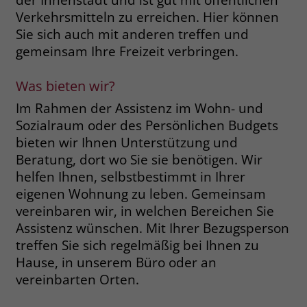
Verkehrsmitteln zu erreichen. Hier können
Name
__cf_bm
Sie sich auch mit anderen treffen und
Name
_gcl_au
gemeinsam Ihre Freizeit verbringen.
Anbieter
.fonts.net
Anbieter
Google Ads
Laufzeit
30 Minuten
Was bieten wir?
Laufzeit
90 Tage
Im Rahmen der Assistenz im Wohn- und
This cookie, set by Cloudflare, is used to
Zweck
Zweck
Enthält eine zufallsgenerierte User-ID.
Sozialraum oder des Persönlichen Budgets
support Cloudflare Bot Management.
bieten wir Ihnen Unterstützung und
Beratung, dort wo Sie sie benötigen. Wir
Name
_gcl_aw
Name
JSessionID
helfen Ihnen, selbstbestimmt in Ihrer
eigenen Wohnung zu leben. Gemeinsam
Anbieter
Google Ads
Anbieter
jobs.stiftung-liebenau.de
vereinbaren wir, in welchen Bereichen Sie
Laufzeit
90 Tage
Assistenz wünschen. Mit Ihrer Bezugsperson
Laufzeit
Session
treffen Sie sich regelmäßig bei Ihnen zu
Dieses Cookie wird gesetzt, wenn ein
Behält die Zustände des Benutzers bei
Hause, in unserem Büro oder an
Zweck
User über einen Klick auf eine Google
allen Seitenanfragen bei.
vereinbarten Orten.
Werbeanzeige auf die Website gelangt.
Es enthält Informationen darüber,
Zweck