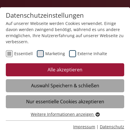
Datenschutzeinstellungen
Auf unserer Webseite werden Cookies verwendet. Einige
davon werden zwingend benötigt, während es uns andere
Teilhabe und Familie
ermöglichen, Ihre Nutzererfahrung auf unserer Webseite zu
verbessern.
Essentiell
Marketing
Externe Inhalte
Alle akzeptieren
Auswahl Speichern & schließen
Assistenz im Wohn- und Sozialraum
Nur essentielle Cookies akzeptieren
Ravensburg
Weitere Informationen anzeigen
Essentiell
Daten
Essentielle Cookies werden für grundlegende Funktionen
Impressum
|
Datenschutz