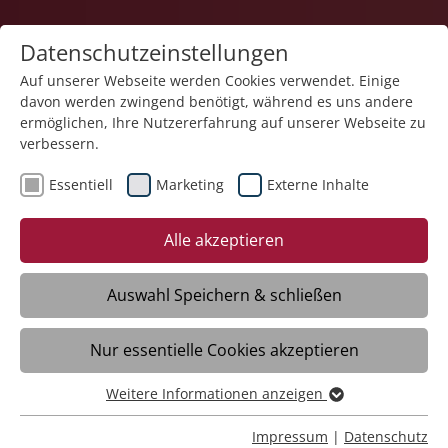
Datenschutzeinstellungen
Auf unserer Webseite werden Cookies verwendet. Einige
davon werden zwingend benötigt, während es uns andere
Teilhabe und Familie
ermöglichen, Ihre Nutzererfahrung auf unserer Webseite zu
verbessern.
Essentiell
Marketing
Externe Inhalte
Alle akzeptieren
Auswahl Speichern & schließen
Begleitete Elternschaft
Nur essentielle Cookies akzeptieren
Singen
Weitere Informationen anzeigen
Essentiell
Daten
Essentielle Cookies werden für grundlegende Funktionen
Impressum
|
Datenschutz