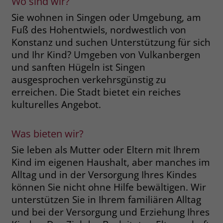
Wo sind wir?
Name
__cf_bm
Sie wohnen in Singen oder Umgebung, am
Name
_gcl_au
Fuß des Hohentwiels, nordwestlich von
Anbieter
.fonts.net
Konstanz und suchen Unterstützung für sich
Anbieter
Google Ads
und Ihr Kind? Umgeben von Vulkanbergen
Laufzeit
30 Minuten
und sanften Hügeln ist Singen
Laufzeit
90 Tage
ausgesprochen verkehrsgünstig zu
This cookie, set by Cloudflare, is used to
Zweck
Zweck
Enthält eine zufallsgenerierte User-ID.
erreichen. Die Stadt bietet ein reiches
support Cloudflare Bot Management.
kulturelles Angebot.
Name
_gcl_aw
Name
JSessionID
Was bieten wir?
Anbieter
Google Ads
Anbieter
jobs.stiftung-liebenau.de
Sie leben als Mutter oder Eltern mit Ihrem
Kind im eigenen Haushalt, aber manches im
Laufzeit
90 Tage
Laufzeit
Session
Alltag und in der Versorgung Ihres Kindes
Dieses Cookie wird gesetzt, wenn ein
können Sie nicht ohne Hilfe bewältigen. Wir
Behält die Zustände des Benutzers bei
Zweck
User über einen Klick auf eine Google
allen Seitenanfragen bei.
unterstützen Sie in Ihrem familiären Alltag
Werbeanzeige auf die Website gelangt.
und bei der Versorgung und Erziehung Ihres
Es enthält Informationen darüber,
Zweck