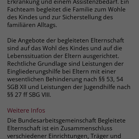
Erkrankung und einem Assistenzbedarf. Ein
Fachteam begleitet die Familie zum Wohle
Name
_fbp
des Kindes und zur Sicherstellung des
familiären Alltags.
Anbieter
Facebook
Laufzeit
3 Monate
Die Angebote der begleiteten Elternschaft
sind auf das Wohl des Kindes und auf die
Der Zweck von _fbp ist vollständig auf
Lebenssituation der Eltern ausgerichtet.
die Werbe- und Analysebemühungen
Rechtliche Grundlage sind Leistungen der
von Facebook zurückzuführen. Dieses
Eingliederungshilfe bei Eltern mit einer
Cookie ist ein Erstanbieter-Cookie, d. h.
wesentlichen Behinderung nach §§ 53, 54
Facebook platziert es, während ein
SGB XII und Leistungen der Jugendhilfe nach
Verbraucher auf Facebook ist. Dieses
Cookie verfolgt die Besuche eines
§§ 27 ff SBG VIII.
Nutzers auf verschiedenen Websites
und meldet dieses Verhalten an
Weitere Infos
Zweck
Facebook. Facebook kann dann die
Die Bundesarbeitsgemeinschaft Begleitete
gesammelten Daten nutzen, um den
Nutzer besser zu verstehen und
Elternschaft ist ein Zusammenschluss
bessere, relevantere Werbung zu
verschiedener Einrichtungen, Träger und