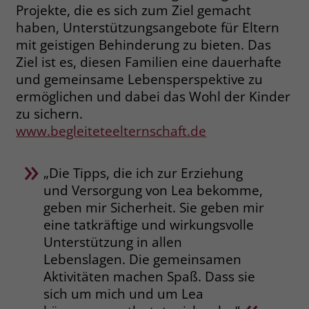
zeigen. Das _fbp-Cookie sammelt keine
Projekte, die es sich zum Ziel gemacht
persönlich identifizierbaren
haben, Unterstützungsangebote für Eltern
Informationen und wird von Facebook
mit geistigen Behinderung zu bieten. Das
nur platziert, um Daten an das
Ziel ist es, diesen Familien eine dauerhafte
Unternehmen zurückzusenden.
und gemeinsame Lebensperspektive zu
ermöglichen und dabei das Wohl der Kinder
zu sichern.
www.begleiteteelternschaft.de
„Die Tipps, die ich zur Erziehung
und Versorgung von Lea bekomme,
geben mir Sicherheit. Sie geben mir
eine tatkräftige und wirkungsvolle
Unterstützung in allen
Lebenslagen. Die gemeinsamen
Aktivitäten machen Spaß. Dass sie
sich um mich und um Lea