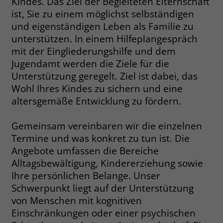
Kindes. Das Ziel der Begleiteten Elternschaft
welche Werbeanzeige geklickt wurde,
ist, Sie zu einem möglichst selbständigen
sodass erzielte Erfolge wie z.B.
und eigenständigen Leben als Familie zu
Bestellungen oder Kontaktanfragen der
unterstützen. In einem Hilfeplangespräch
Anzeige zugewiesen werden können.
mit der Eingliederungshilfe und dem
Jugendamt werden die Ziele für die
Name
_gcl_dc
Unterstützung geregelt. Ziel ist dabei, das
Wohl Ihres Kindes zu sichern und eine
Anbieter
Google Ads
altersgemäße Entwicklung zu fördern.
Laufzeit
90 Tage
Gemeinsam vereinbaren wir die einzelnen
Dieses Cookie wird gesetzt, wenn ein
Termine und was konkret zu tun ist. Die
User über einen Klick auf eine Google
Angebote umfassen die Bereiche
Werbeanzeige auf die Website gelangt.
Alltagsbewältigung, Kindererziehung sowie
Es enthält Informationen darüber,
Zweck
Ihre persönlichen Belange. Unser
welche Werbeanzeige geklickt wurde,
Schwerpunkt liegt auf der Unterstützung
sodass erzielte Erfolge wie z.B.
von Menschen mit kognitiven
Bestellungen oder Kontaktanfragen der
Anzeige zugewiesen werden können.
Einschränkungen oder einer psychischen