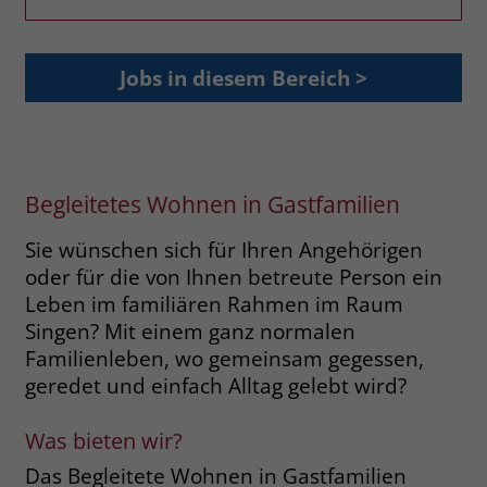
Browsers und die Einstellungen
exklusiv für diese Website zu speichern.
Name
PHPSESSID
Zweck
Dadurch wird gewährleistet, dass
Jobs in diesem Bereich >
Aktionen, die bei späteren Besuchen
Anbieter
stiftung-liebenau.de
derselben Website durchgeführt
werden, mit derselben
Laufzeit
Session
Benutzerkennung verknüpft werden.
Behält die Zustände des Benutzers bei
Begleitetes Wohnen in Gastfamilien
Zweck
allen Seitenanfragen bei.
Name
_clsk
Sie wünschen sich für Ihren Angehörigen
oder für die von Ihnen betreute Person ein
Anbieter
www.clarity.ms
Name
cookie_optin
Leben im familiären Rahmen im Raum
Laufzeit
1 Jahr
Singen? Mit einem ganz normalen
Anbieter
www.stiftung-liebenau.de
Familienleben, wo gemeinsam gegessen,
Microsoft Clarity setzt dieses Cookie,
Laufzeit
1 Monat
geredet und einfach Alltag gelebt wird?
um die Seitenaufrufe eines Benutzers
Zweck
zu speichern und in einer einzigen
Behält die Zustimmung des Benutzers
Was bieten wir?
Zweck
Sitzungsaufzeichnung
zum Cookie Opt-In
zusammenzufassen.
Das Begleitete Wohnen in Gastfamilien