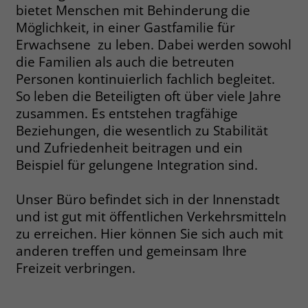
bietet Menschen mit Behinderung die
Name
__cf_bm
Möglichkeit, in einer Gastfamilie für
Name
_gcl_au
Erwachsene zu leben. Dabei werden sowohl
Anbieter
.fonts.net
die Familien als auch die betreuten
Anbieter
Google Ads
Personen kontinuierlich fachlich begleitet.
Laufzeit
30 Minuten
Laufzeit
90 Tage
So leben die Beteiligten oft über viele Jahre
This cookie, set by Cloudflare, is used to
zusammen. Es entstehen tragfähige
Zweck
Zweck
Enthält eine zufallsgenerierte User-ID.
support Cloudflare Bot Management.
Beziehungen, die wesentlich zu Stabilität
und Zufriedenheit beitragen und ein
Beispiel für gelungene Integration sind.
Name
_gcl_aw
Name
JSessionID
Anbieter
Google Ads
Unser Büro befindet sich in der Innenstadt
Anbieter
jobs.stiftung-liebenau.de
und ist gut mit öffentlichen Verkehrsmitteln
Laufzeit
90 Tage
Laufzeit
Session
zu erreichen. Hier können Sie sich auch mit
anderen treffen und gemeinsam Ihre
Dieses Cookie wird gesetzt, wenn ein
Behält die Zustände des Benutzers bei
Zweck
Freizeit verbringen.
User über einen Klick auf eine Google
allen Seitenanfragen bei.
Werbeanzeige auf die Website gelangt.
Es enthält Informationen darüber,
Zweck