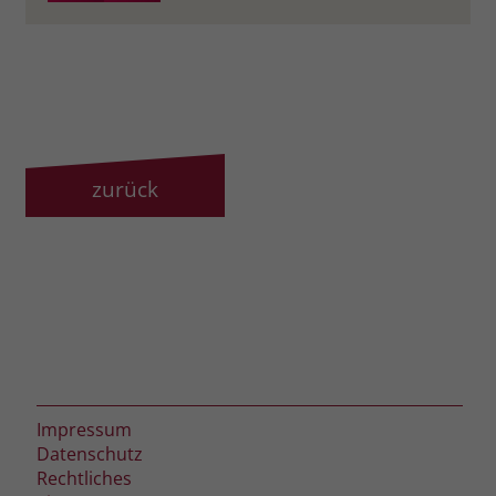
Name
_fbp
Anbieter
Facebook
Laufzeit
3 Monate
Der Zweck von _fbp ist vollständig auf
zurück
die Werbe- und Analysebemühungen
von Facebook zurückzuführen. Dieses
Cookie ist ein Erstanbieter-Cookie, d. h.
Facebook platziert es, während ein
Verbraucher auf Facebook ist. Dieses
Cookie verfolgt die Besuche eines
Nutzers auf verschiedenen Websites
und meldet dieses Verhalten an
Zweck
Facebook. Facebook kann dann die
Impressum
gesammelten Daten nutzen, um den
Datenschutz
Nutzer besser zu verstehen und
Rechtliches
bessere, relevantere Werbung zu