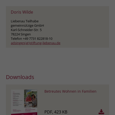
welche Werbeanzeige geklickt wurde,
sodass erzielte Erfolge wie z.B.
Doris Wilde
Bestellungen oder Kontaktanfragen der
Anzeige zugewiesen werden können.
Liebenau Teilhabe
gemeinnützige GmbH
Karl-Schneider-Str. 5
78224 Singen
Name
_gcl_dc
Telefon +49 7731 822818-10
adsingen(at)stiftung-liebenau.de
Anbieter
Google Ads
Laufzeit
90 Tage
Dieses Cookie wird gesetzt, wenn ein
User über einen Klick auf eine Google
Downloads
Werbeanzeige auf die Website gelangt.
Es enthält Informationen darüber,
Zweck
Betreutes Wohnen in Familien
welche Werbeanzeige geklickt wurde,
sodass erzielte Erfolge wie z.B.
Bestellungen oder Kontaktanfragen der
Anzeige zugewiesen werden können.
PDF, 423 KB