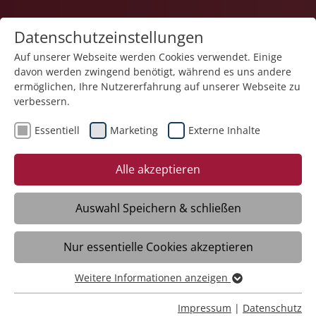
Datenschutzeinstellungen
Auf unserer Webseite werden Cookies verwendet. Einige
davon werden zwingend benötigt, während es uns andere
Teilhabe und Familie
ermöglichen, Ihre Nutzererfahrung auf unserer Webseite zu
verbessern.
Essentiell
Marketing
Externe Inhalte
Alle akzeptieren
Auswahl Speichern & schließen
Begleitetes Wohnen in Gastfamilien
Nur essentielle Cookies akzeptieren
Singen
Weitere Informationen anzeigen
Essentiell
Daten
Essentielle Cookies werden für grundlegende Funktionen
Impressum
|
Datenschutz