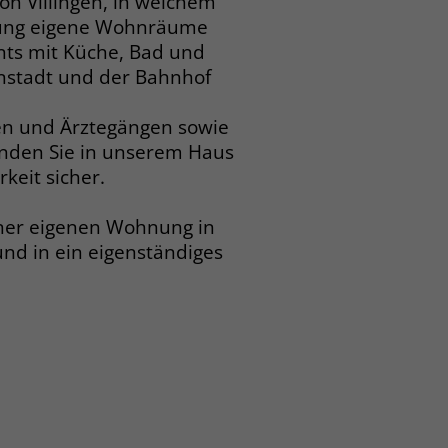
on Villingen, in welchem
erung eigene Wohnräume
nts mit Küche, Bad und
nstadt und der Bahnhof
en­ und Ärztegängen sowie
inden Sie in unserem Haus
keit sicher.
ner eigenen Wohnung in
 und in ein eigenständiges