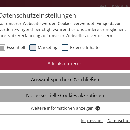
HOME
KARRIER
Datenschutzeinstellungen
Auf unserer Webseite werden Cookies verwendet. Einige davon
werden zwingend benötigt, während es uns andere ermöglichen,
Ihre Nutzererfahrung auf unserer Webseite zu verbessern.
lie
Angebote
Über uns
Aktuel
Essentiell
Marketing
Externe Inhalte
Alle akzeptieren
Auswahl Speichern & schließen
Nur essentielle Cookies akzeptieren
m-Stein-Straße
Weitere Informationen anzeigen
Essentiell
Essentielle Cookies werden für grundlegende Funktionen der
Impressum
|
Datenschut
Webseite benötigt. Dadurch ist gewährleistet, dass die Webseite