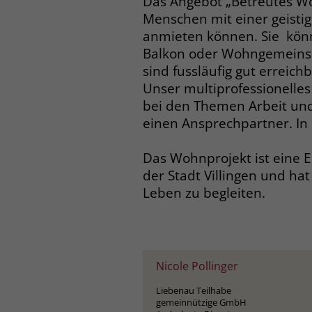
Das Angebot „Betreutes Woh
Menschen mit einer geist
anmieten können. Sie könn
Balkon oder Wohngemeinsc
sind fussläufig gut erreichb
Unser multiprofessionelles
bei den Themen Arbeit und
einen Ansprechpartner. In d
Das Wohnprojekt ist eine
der Stadt Villingen und hat
Leben zu begleiten.
Nicole Pollinger
Liebenau Teilhabe
gemeinnützige GmbH