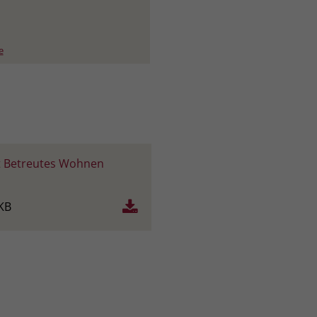
Name
_gcl_dc
e
Anbieter
Google Ads
Laufzeit
90 Tage
Dieses Cookie wird gesetzt, wenn ein User
über einen Klick auf eine Google
Werbeanzeige auf die Website gelangt. Es
 Betreutes Wohnen
enthält Informationen darüber, welche
Zweck
Werbeanzeige geklickt wurde, sodass erzielte
KB
Erfolge wie z.B. Bestellungen oder
Kontaktanfragen der Anzeige zugewiesen
werden können.
Name
_fbp
Anbieter
Facebook