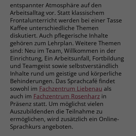
entspannter Atmosphäre auf den
Name
_fbp
Arbeitsalltag vor. Statt klassischem
Frontalunterricht werden bei einer Tasse
Anbieter
Facebook
Kaffee unterschiedliche Themen
diskutiert. Auch pflegerische Inhalte
Laufzeit
3 Monate
gehören zum Lehrplan. Weitere Themen
sind: Neu im Team, Willkommen in der
Der Zweck von _fbp ist vollständig auf
Einrichtung, Ein Arbeitsunfall, Fortbildung
die Werbe- und Analysebemühungen
von Facebook zurückzuführen. Dieses
und Teamgeist sowie selbstverständlich
Cookie ist ein Erstanbieter-Cookie, d. h.
Inhalte rund um geistige und körperliche
Facebook platziert es, während ein
Behinderungen. Das Sprachcafé findet
Verbraucher auf Facebook ist. Dieses
sowohl im
Fachzentrum Liebenau
als
Cookie verfolgt die Besuche eines
auch im
Fachzentrum Rosenharz
in
Nutzers auf verschiedenen Websites
Präsenz statt. Um möglichst vielen
und meldet dieses Verhalten an
Zweck
Auszubildenden die Teilnahme zu
Facebook. Facebook kann dann die
gesammelten Daten nutzen, um den
ermöglichen, wird zusätzlich ein Online-
Nutzer besser zu verstehen und
Sprachkurs angeboten.
bessere, relevantere Werbung zu