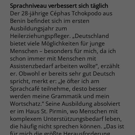
zeigen. Das _fbp-Cookie sammelt keine
Sprachniveau verbessert sich täglich
persönlich identifizierbaren
Der 28-jährige Céphas Tchokpodo aus
Informationen und wird von Facebook
Benin befindet sich im ersten
nur platziert, um Daten an das
Ausbildungsjahr zum
Unternehmen zurückzusenden.
Heilerziehungspfleger. „Deutschland
bietet viele Möglichkeiten für junge
Menschen – besonders für mich, da ich
schon immer mit Menschen mit
Assistenzbedarf arbeiten wollte“, erzählt
er. Obwohl er bereits sehr gut Deutsch
spricht, merkt er: „Je öfter ich am
Sprachcafé teilnehme, desto besser
werden meine Grammatik und mein
Wortschatz.“ Seine Ausbildung absolviert
er im Haus St. Pirmin, wo Menschen mit
komplexem Unterstützungsbedarf leben,
die häufig nicht sprechen können. „Das ist
für mich die größte Herausforderung.