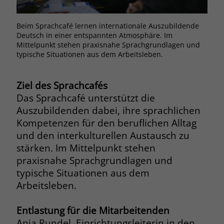
Browsers und die Einstellungen
exklusiv für diese Website zu speichern.
Name
PHPSESSID
Beim Sprachcafé lernen internationale Auszubildende
Auf 
Zweck
Dadurch wird gewährleistet, dass
Deutsch in einer entspannten Atmosphäre. Im
Spra
Aktionen, die bei späteren Besuchen
Mittelpunkt stehen praxisnahe Sprachgrundlagen und
Anbieter
stiftung-liebenau.de
derselben Website durchgeführt
typische Situationen aus dem Arbeitsleben.
werden, mit derselben
Laufzeit
Session
Benutzerkennung verknüpft werden.
Ziel des Sprachcafés
Behält die Zustände des Benutzers bei
Zweck
Das Sprachcafé unterstützt die
allen Seitenanfragen bei.
Name
_clsk
Auszubildenden dabei, ihre sprachlichen
Kompetenzen für den beruflichen Alltag
Anbieter
www.clarity.ms
Name
cookie_optin
und den interkulturellen Austausch zu
stärken. Im Mittelpunkt stehen
Laufzeit
1 Jahr
Anbieter
www.stiftung-liebenau.de
praxisnahe Sprachgrundlagen und
typische Situationen aus dem
Microsoft Clarity setzt dieses Cookie,
Laufzeit
1 Monat
um die Seitenaufrufe eines Benutzers
Arbeitsleben.
Zweck
zu speichern und in einer einzigen
Behält die Zustimmung des Benutzers
Zweck
Sitzungsaufzeichnung
zum Cookie Opt-In
Entlastung für die Mitarbeitenden
zusammenzufassen.
Anja Rundel, Einrichtungsleiterin in den