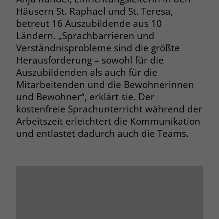
Häusern St. Raphael und St. Teresa,
Name
__cf_bm
betreut 16 Auszubildende aus 10
Name
_gcl_au
Ländern. „Sprachbarrieren und
Anbieter
.fonts.net
Anbieter
Google Ads
Verständnisprobleme sind die größte
Laufzeit
30 Minuten
Herausforderung – sowohl für die
Laufzeit
90 Tage
Auszubildenden als auch für die
This cookie, set by Cloudflare, is used to
Mitarbeitenden und die Bewohnerinnen
Zweck
Zweck
Enthält eine zufallsgenerierte User-ID.
support Cloudflare Bot Management.
und Bewohner“, erklärt sie. Der
kostenfreie Sprachunterricht während der
Name
_gcl_aw
Arbeitszeit erleichtert die Kommunikation
Name
JSessionID
und entlastet dadurch auch die Teams.
Anbieter
Google Ads
Anbieter
jobs.stiftung-liebenau.de
Laufzeit
90 Tage
Laufzeit
Session
Dieses Cookie wird gesetzt, wenn ein
Behält die Zustände des Benutzers bei
Zweck
User über einen Klick auf eine Google
allen Seitenanfragen bei.
Werbeanzeige auf die Website gelangt.
Es enthält Informationen darüber,
Zweck