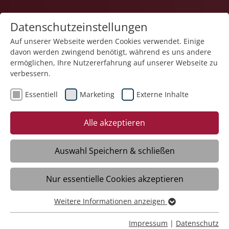
Datenschutzeinstellungen
Auf unserer Webseite werden Cookies verwendet. Einige
davon werden zwingend benötigt, während es uns andere
Bildung
ermöglichen, Ihre Nutzererfahrung auf unserer Webseite zu
verbessern.
Essentiell
Marketing
Externe Inhalte
21.01.2026
Sprachlich sicher in der
Alle akzeptieren
Ausbildung durch das
Sprachcafé
Auswahl Speichern & schließen
Nur essentielle Cookies akzeptieren
Meckenbeuren/Bodnegg -
Sprachkenntnisse sind die Grundlage für
Weitere Informationen anzeigen
Essentiell
Verständnis und Vertrauensbildung – und
Essentielle Cookies werden für grundlegende Funktionen
Impressum
|
Datenschutz
damit für soziale Teilhabe sowie