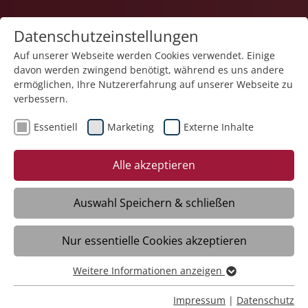
Datenschutzeinstellungen
Auf unserer Webseite werden Cookies verwendet. Einige
davon werden zwingend benötigt, während es uns andere
Bildung
ermöglichen, Ihre Nutzererfahrung auf unserer Webseite zu
verbessern.
Essentiell
Marketing
Externe Inhalte
04.11.2025
Über 300 Teilnehmende
Alle akzeptieren
beim Fachtag Autismus
Auswahl Speichern & schließen
Ravensburg – Rund 200 Gäste vor Ort in
Nur essentielle Cookies akzeptieren
Ravensburg, über weitere 100 online
zugeschaltet: Die Resonanz auf den 18.
Weitere Informationen anzeigen
Fachtag Autismus des
Essentiell
Berufsbildungswerks Adolf Aich (BBW) der
Essentielle Cookies werden für grundlegende Funktionen
Impressum
|
Datenschutz