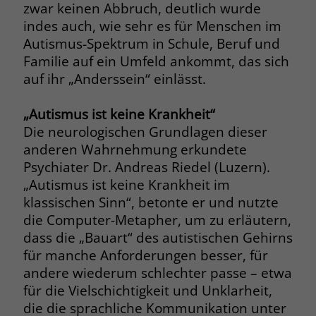
zwar keinen Abbruch, deutlich wurde
Name
__cf_bm
indes auch, wie sehr es für Menschen im
Name
_gcl_au
Autismus-Spektrum in Schule, Beruf und
Anbieter
.fonts.net
Familie auf ein Umfeld ankommt, das sich
Anbieter
Google Ads
auf ihr „Anderssein“ einlässt.
Laufzeit
30 Minuten
Laufzeit
90 Tage
„Autismus ist keine Krankheit“
This cookie, set by Cloudflare, is used to
Zweck
Zweck
Enthält eine zufallsgenerierte User-ID.
support Cloudflare Bot Management.
Die neurologischen Grundlagen dieser
anderen Wahrnehmung erkundete
Psychiater Dr. Andreas Riedel (Luzern).
Name
_gcl_aw
Name
JSessionID
„Autismus ist keine Krankheit im
Anbieter
Google Ads
klassischen Sinn“, betonte er und nutzte
Anbieter
jobs.stiftung-liebenau.de
die Computer-Metapher, um zu erläutern,
Laufzeit
90 Tage
Laufzeit
Session
dass die „Bauart“ des autistischen Gehirns
für manche Anforderungen besser, für
Dieses Cookie wird gesetzt, wenn ein
Behält die Zustände des Benutzers bei
andere wiederum schlechter passe – etwa
Zweck
User über einen Klick auf eine Google
allen Seitenanfragen bei.
für die Vielschichtigkeit und Unklarheit,
Werbeanzeige auf die Website gelangt.
die die sprachliche Kommunikation unter
Es enthält Informationen darüber,
Zweck