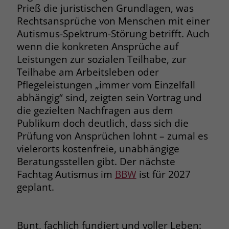
Prieß die juristischen Grundlagen, was
Rechtsansprüche von Menschen mit einer
Name
_fbp
Autismus-Spektrum-Störung betrifft. Auch
Anbieter
Facebook
wenn die konkreten Ansprüche auf
Leistungen zur sozialen Teilhabe, zur
Laufzeit
3 Monate
Teilhabe am Arbeitsleben oder
Pflegeleistungen „immer vom Einzelfall
Der Zweck von _fbp ist vollständig auf
abhängig“ sind, zeigten sein Vortrag und
die Werbe- und Analysebemühungen
von Facebook zurückzuführen. Dieses
die gezielten Nachfragen aus dem
Cookie ist ein Erstanbieter-Cookie, d. h.
Publikum doch deutlich, dass sich die
Facebook platziert es, während ein
Prüfung von Ansprüchen lohnt – zumal es
Verbraucher auf Facebook ist. Dieses
vielerorts kostenfreie, unabhängige
Cookie verfolgt die Besuche eines
Beratungsstellen gibt. Der nächste
Nutzers auf verschiedenen Websites
Fachtag Autismus im
BBW
ist für 2027
und meldet dieses Verhalten an
Zweck
geplant.
Facebook. Facebook kann dann die
gesammelten Daten nutzen, um den
Nutzer besser zu verstehen und
bessere, relevantere Werbung zu
Bunt, fachlich fundiert und voller Leben: