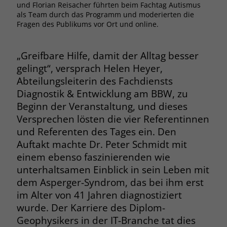
und Florian Reisacher führten beim Fachtag Autismus
Browsers und die Einstellungen
als Team durch das Programm und moderierten die
exklusiv für diese Website zu speichern.
Fragen des Publikums vor Ort und online.
Name
PHPSESSID
Zweck
Dadurch wird gewährleistet, dass
Aktionen, die bei späteren Besuchen
Anbieter
stiftung-liebenau.de
derselben Website durchgeführt
„Greifbare Hilfe, damit der Alltag besser
werden, mit derselben
gelingt“, versprach Helen Heyer,
Laufzeit
Session
Benutzerkennung verknüpft werden.
Abteilungsleiterin des Fachdiensts
Behält die Zustände des Benutzers bei
Diagnostik & Entwicklung am BBW, zu
Zweck
allen Seitenanfragen bei.
Beginn der Veranstaltung, und dieses
Name
_clsk
Versprechen lösten die vier Referentinnen
und Referenten des Tages ein. Den
Anbieter
www.clarity.ms
Name
cookie_optin
Auftakt machte Dr. Peter Schmidt mit
Laufzeit
1 Jahr
einem ebenso faszinierenden wie
Anbieter
www.stiftung-liebenau.de
unterhaltsamen Einblick in sein Leben mit
Microsoft Clarity setzt dieses Cookie,
Laufzeit
1 Monat
dem Asperger-Syndrom, das bei ihm erst
um die Seitenaufrufe eines Benutzers
im Alter von 41 Jahren diagnostiziert
Zweck
zu speichern und in einer einzigen
Behält die Zustimmung des Benutzers
Zweck
wurde. Der Karriere des Diplom-
Sitzungsaufzeichnung
zum Cookie Opt-In
zusammenzufassen.
Geophysikers in der IT-Branche tat dies