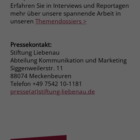
zeigen. Das _fbp-Cookie sammelt keine
Erfahren Sie in Interviews und Reportagen
persönlich identifizierbaren
mehr über unsere spannende Arbeit in
Informationen und wird von Facebook
unseren
Themendossiers >
nur platziert, um Daten an das
Unternehmen zurückzusenden.
Pressekontakt:
Stiftung Liebenau
Abteilung Kommunikation und Marketing
Siggenweilerstr. 11
88074 Meckenbeuren
Telefon +49 7542 10-1181
presse(at)stiftung-liebenau.de