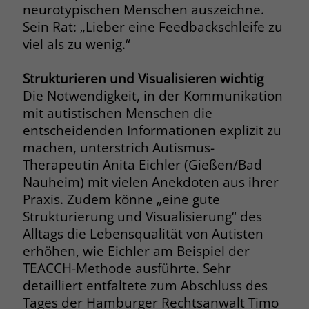
welche Werbeanzeige geklickt wurde,
neurotypischen Menschen auszeichne.
sodass erzielte Erfolge wie z.B.
Sein Rat: „Lieber eine Feedbackschleife zu
Bestellungen oder Kontaktanfragen der
viel als zu wenig.“
Anzeige zugewiesen werden können.
Strukturieren und Visualisieren wichtig
Die Notwendigkeit, in der Kommunikation
Name
_gcl_dc
mit autistischen Menschen die
Anbieter
Google Ads
entscheidenden Informationen explizit zu
machen, unterstrich Autismus-
Laufzeit
90 Tage
Therapeutin Anita Eichler (Gießen/Bad
Nauheim) mit vielen Anekdoten aus ihrer
Dieses Cookie wird gesetzt, wenn ein
Praxis. Zudem könne „eine gute
User über einen Klick auf eine Google
Strukturierung und Visualisierung“ des
Werbeanzeige auf die Website gelangt.
Es enthält Informationen darüber,
Alltags die Lebensqualität von Autisten
Zweck
welche Werbeanzeige geklickt wurde,
erhöhen, wie Eichler am Beispiel der
sodass erzielte Erfolge wie z.B.
TEACCH-Methode ausführte. Sehr
Bestellungen oder Kontaktanfragen der
detailliert entfaltete zum Abschluss des
Anzeige zugewiesen werden können.
Tages der Hamburger Rechtsanwalt Timo